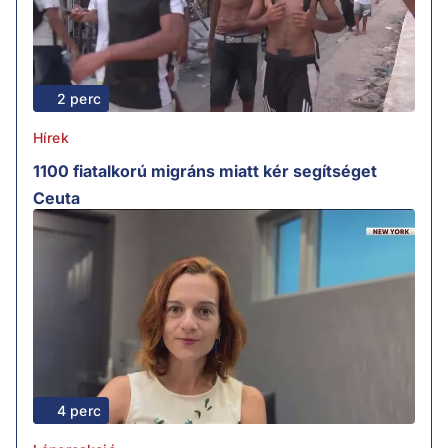
2 perc
Hírek
1100 fiatalkorú migráns miatt kér segítséget
Ceuta
4 perc