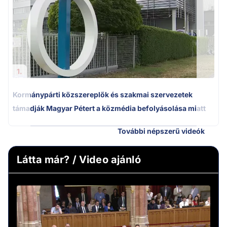
1.
Kormánypárti közszereplők és szakmai szervezetek
támadják Magyar Pétert a közmédia befolyásolása miatt
További népszerű videók
Látta már? / Video ajánló