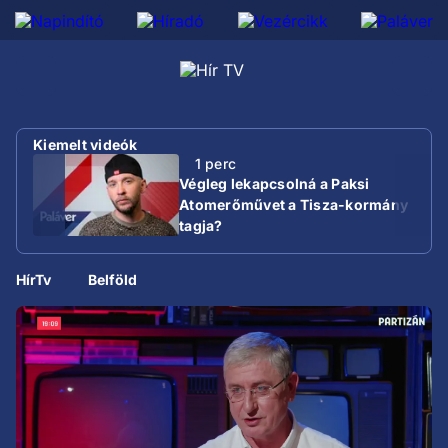
Kiemelt videók
1 perc
Végleg lekapcsolná a Paksi
Atomerőművet a Tisza-kormány
tagja?
HírTv
Belföld