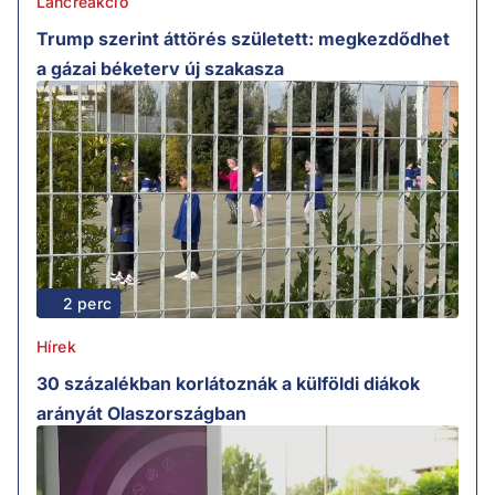
Láncreakció
Trump szerint áttörés született: megkezdődhet
a gázai béketerv új szakasza
2 perc
Hírek
30 százalékban korlátoznák a külföldi diákok
arányát Olaszországban