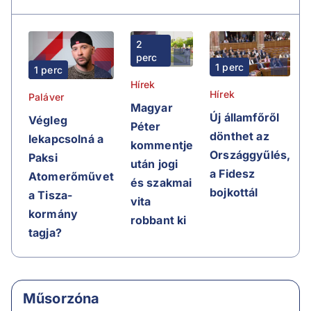
2
perc
1 perc
1 perc
Hírek
Hírek
Paláver
Magyar
Új államfőről
Végleg
Péter
dönthet az
lekapcsolná a
kommentje
Országgyűlés,
Paksi
után jogi
a Fidesz
Atomerőművet
és szakmai
bojkottál
a Tisza-
vita
kormány
robbant ki
tagja?
Műsorzóna