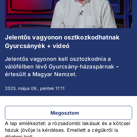
Jelentős vagyonon osztkozkodhatnak
Gyurcsányék + videó
Jelentős vagyonon kell osztozkodnia a
válófélben lévő Gyurcsány-házaspárnak –
értesült a Magyar Nemzet.
2025. május 09., péntek 17:11
Megosztom
A lap emlékeztet: a rózsadombi lakásuk és a kötcsei
házuk jövője is kérdéses. Emellett a cégükről is
dönteni kell.