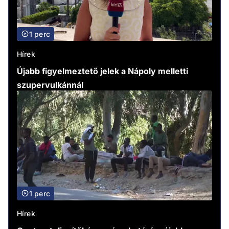
1 perc
Hírek
Újabb figyelmeztető jelek a Nápoly melletti
szupervulkánnál
1 perc
Hírek