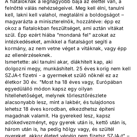
A fiataloknak a legnagyobb baja az élettel van, a
felnőtté válás nehézségeivel. Meg kell élni, tanulni
kell, lakni kell valahol, megtalálni a boldogságot –
magyarázta a miniszterelnök, hozzátéve: épp ez
okoz a fiatalokban feszültséget, ami aztán vitákat
szül. Épp ezért hiába "mondaná fel" azokat az
intézkedéseket, amikkel a fiatalságot segíti a
kormány, az nem vetne véget a vitáknak, vagy épp
az ellenérzéseknek.
Ismertette: aki tanulni akar, diákhitelt kap, aki
dolgozni megy, munkáshitelt. 25 éves korig nem kell
SZJA-t fizetni - a gyermeket szülő nőknél ez az
életkor 30 év. "Most ha 18 éves vagy, Európában
egyedülálló módon kapsz egy oilyan
hitellehetőséget, melynek törlesztőrészlete
alacsonyabb lesz, mint a lakbér, és tulajdonos
lehetsz 18 éves korodban, elkezdhetsz építeni
magadnak valamit. Ha gyereked lesz, kapsz
adókedvezményt, egy gyerek után is, kettő után is,
három után is, ha pedig hölgy vagy, és szültél
gyereket, akkor életed végéig nem fizetsz SZJA-t" –