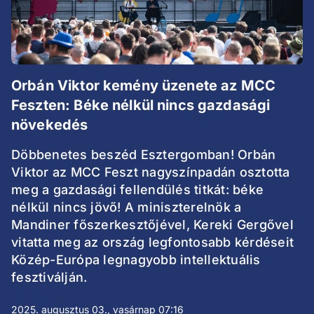
Orbán Viktor kemény üzenete az MCC
Feszten: Béke nélkül nincs gazdasági
növekedés
Döbbenetes beszéd Esztergomban! Orbán
Viktor az MCC Feszt nagyszínpadán osztotta
meg a gazdasági fellendülés titkát: béke
nélkül nincs jövő! A miniszterelnök a
Mandiner főszerkesztőjével, Kereki Gergővel
vitatta meg az ország legfontosabb kérdéseit
Közép-Európa legnagyobb intellektuális
fesztiválján.
2025. augusztus 03., vasárnap 07:16