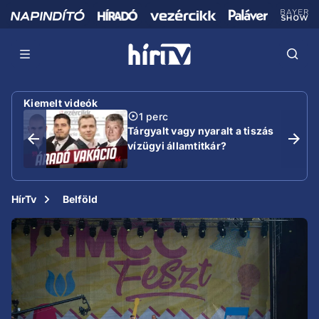
Kiemelt videók
1 perc
Tárgyalt vagy nyaralt a tiszás
vízügyi államtitkár?
HírTv
Belföld