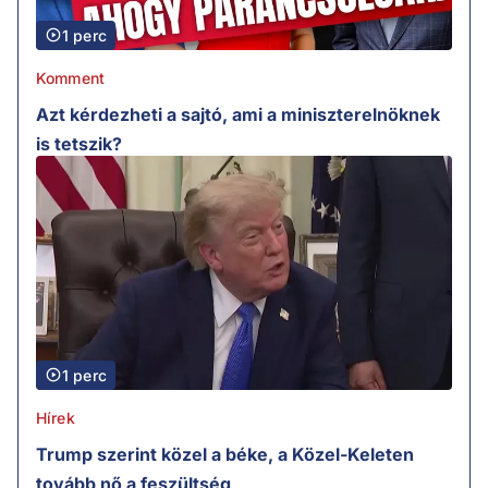
1 perc
Komment
Azt kérdezheti a sajtó, ami a miniszterelnöknek
is tetszik?
1 perc
Hírek
Trump szerint közel a béke, a Közel-Keleten
tovább nő a feszültség