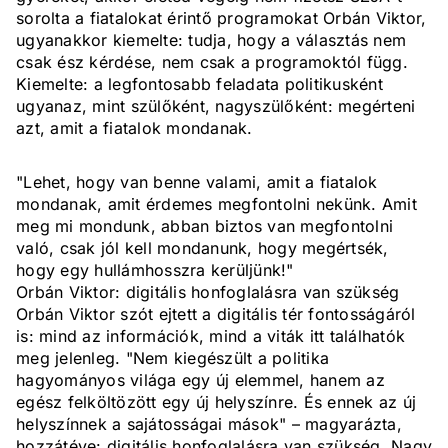
sorolta a fiatalokat érintő programokat Orbán Viktor,
ugyanakkor kiemelte: tudja, hogy a választás nem
csak ész kérdése, nem csak a programoktól függ.
Kiemelte: a legfontosabb feladata politikusként
ugyanaz, mint szülőként, nagyszülőként: megérteni
azt, amit a fiatalok mondanak.
"Lehet, hogy van benne valami, amit a fiatalok
mondanak, amit érdemes megfontolni nekünk. Amit
meg mi mondunk, abban biztos van megfontolni
való, csak jól kell mondanunk, hogy megértsék,
hogy egy hullámhosszra kerüljünk!"
Orbán Viktor: digitális honfoglalásra van szükség
Orbán Viktor szót ejtett a digitális tér fontosságáról
is: mind az információk, mind a viták itt találhatók
meg jelenleg. "Nem kiegészült a politika
hagyományos világa egy új elemmel, hanem az
egész felköltözött egy új helyszínre. És ennek az új
helyszínnek a sajátosságai mások" – magyarázta,
hozzátéve: digitális honfoglalásra van szükség. Nagy