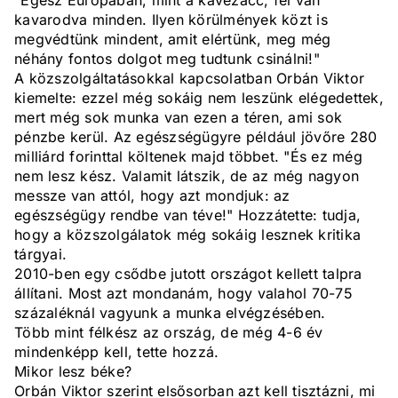
"Egész Európában, mint a kávézacc, fel van
kavarodva minden. Ilyen körülmények közt is
megvédtünk mindent, amit elértünk, meg még
néhány fontos dolgot meg tudtunk csinálni!"
A közszolgáltatásokkal kapcsolatban Orbán Viktor
kiemelte: ezzel még sokáig nem leszünk elégedettek,
mert még sok munka van ezen a téren, ami sok
pénzbe kerül. Az egészségügyre például jövőre 280
milliárd forinttal költenek majd többet. "És ez még
nem lesz kész. Valamit látszik, de az még nagyon
messze van attól, hogy azt mondjuk: az
egészségügy rendbe van téve!" Hozzátette: tudja,
hogy a közszolgálatok még sokáig lesznek kritika
tárgyai.
2010-ben egy csődbe jutott országot kellett talpra
állítani. Most azt mondanám, hogy valahol 70-75
százaléknál vagyunk a munka elvégzésében.
Több mint félkész az ország, de még 4-6 év
mindenképp kell, tette hozzá.
Mikor lesz béke?
Orbán Viktor szerint elsősorban azt kell tisztázni, mi