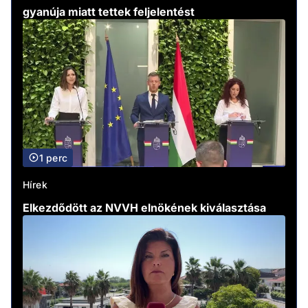
gyanúja miatt tettek feljelentést
1 perc
Hírek
Elkezdődött az NVVH elnökének kiválasztása