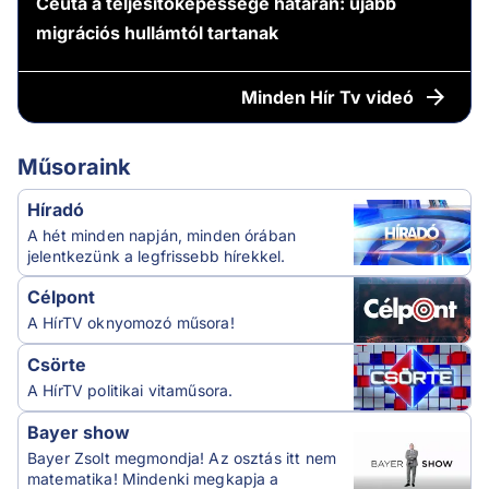
Ceuta a teljesítőképessége határán: újabb
migrációs hullámtól tartanak
Minden
Hír Tv videó
Műsoraink
Híradó
A hét minden napján, minden órában
jelentkezünk a legfrissebb hírekkel.
Célpont
A HírTV oknyomozó műsora!
Csörte
A HírTV politikai vitaműsora.
Bayer show
Bayer Zsolt megmondja! Az osztás itt nem
matematika! Mindenki megkapja a