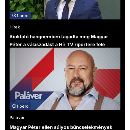
1 perc
Hírek
Kioktató hangnemben tagadta meg Magyar
Péter a válaszadást a Hír TV riportere felé
1 perc
Paláver
Magyar Péter ellen súlyos bűncselekmények