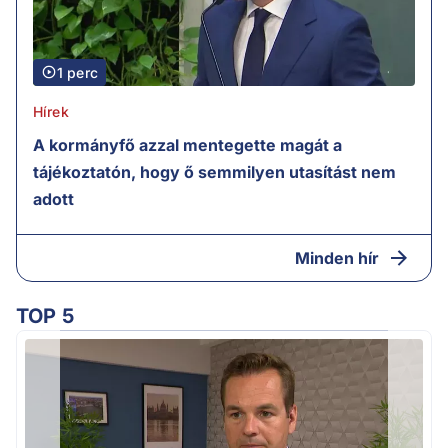
1 perc
Hírek
A kormányfő azzal mentegette magát a
tájékoztatón, hogy ő semmilyen utasítást nem
adott
Minden hír
TOP 5
v