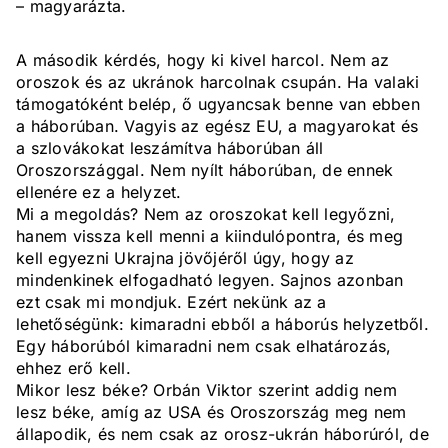
– magyarázta.
A második kérdés, hogy ki kivel harcol. Nem az
oroszok és az ukránok harcolnak csupán. Ha valaki
támogatóként belép, ő ugyancsak benne van ebben
a háborúban. Vagyis az egész EU, a magyarokat és
a szlovákokat leszámítva háborúban áll
Oroszországgal. Nem nyílt háborúban, de ennek
ellenére ez a helyzet.
Mi a megoldás? Nem az oroszokat kell legyőzni,
hanem vissza kell menni a kiindulópontra, és meg
kell egyezni Ukrajna jövőjéről úgy, hogy az
mindenkinek elfogadható legyen. Sajnos azonban
ezt csak mi mondjuk. Ezért nekünk az a
lehetőségünk: kimaradni ebből a háborús helyzetből.
Egy háborúból kimaradni nem csak elhatározás,
ehhez erő kell.
Mikor lesz béke? Orbán Viktor szerint addig nem
lesz béke, amíg az USA és Oroszország meg nem
állapodik, és nem csak az orosz-ukrán háborúról, de