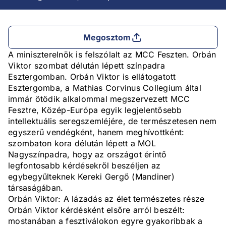
Megosztom
A miniszterelnök is felszólalt az MCC Feszten. Orbán
Viktor szombat délután lépett színpadra
Esztergomban. Orbán Viktor is ellátogatott
Esztergomba, a Mathias Corvinus Collegium által
immár ötödik alkalommal megszervezett MCC
Fesztre, Közép-Európa egyik legjelentősebb
intellektuális seregszemléjére, de természetesen nem
egyszerű vendégként, hanem meghívottként:
szombaton kora délután lépett a MOL
Nagyszínpadra, hogy az országot érintő
legfontosabb kérdésekről beszéljen az
egybegyűlteknek Kereki Gergő (Mandiner)
társaságában.
Orbán Viktor: A lázadás az élet természetes része
Orbán Viktor kérdésként elsőre arról beszélt:
mostanában a fesztiválokon egyre gyakoribbak a