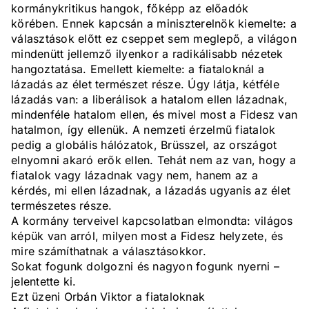
kormánykritikus hangok, főképp az előadók
körében. Ennek kapcsán a miniszterelnök kiemelte: a
választások előtt ez cseppet sem meglepő, a világon
mindenütt jellemző ilyenkor a radikálisabb nézetek
hangoztatása. Emellett kiemelte: a fiataloknál a
lázadás az élet természet része. Úgy látja, kétféle
lázadás van: a liberálisok a hatalom ellen lázadnak,
mindenféle hatalom ellen, és mivel most a Fidesz van
hatalmon, így ellenük. A nemzeti érzelmű fiatalok
pedig a globális hálózatok, Brüsszel, az országot
elnyomni akaró erők ellen. Tehát nem az van, hogy a
fiatalok vagy lázadnak vagy nem, hanem az a
kérdés, mi ellen lázadnak, a lázadás ugyanis az élet
természetes része.
A kormány terveivel kapcsolatban elmondta: világos
képük van arról, milyen most a Fidesz helyzete, és
mire számíthatnak a választásokkor.
Sokat fogunk dolgozni és nagyon fogunk nyerni –
jelentette ki.
Ezt üzeni Orbán Viktor a fiataloknak