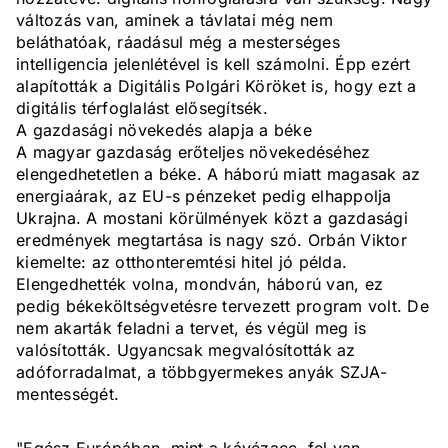
változás van, aminek a távlatai még nem
beláthatóak, ráadásul még a mesterséges
intelligencia jelenlétével is kell számolni. Épp ezért
alapították a Digitális Polgári Köröket is, hogy ezt a
digitális térfoglalást elősegítsék.
A gazdasági növekedés alapja a béke
A magyar gazdaság erőteljes növekedéséhez
elengedhetetlen a béke. A háború miatt magasak az
energiaárak, az EU-s pénzeket pedig elhappolja
Ukrajna. A mostani körülmények közt a gazdasági
eredmények megtartása is nagy szó. Orbán Viktor
kiemelte: az otthonteremtési hitel jó példa.
Elengedhették volna, mondván, háború van, ez
pedig békeköltségvetésre tervezett program volt. De
nem akarták feladni a tervet, és végül meg is
valósították. Ugyancsak megvalósították az
adóforradalmat, a többgyermekes anyák SZJA-
mentességét.