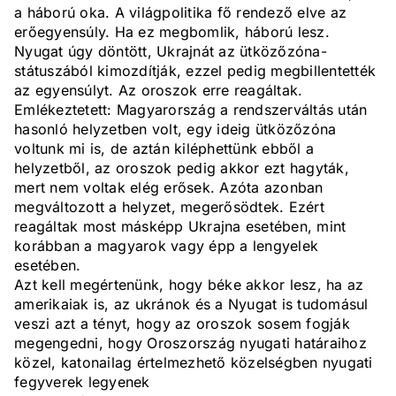
a háború oka. A világpolitika fő rendező elve az
erőegyensúly. Ha ez megbomlik, háború lesz.
Nyugat úgy döntött, Ukrajnát az ütközőzóna-
státuszából kimozdítják, ezzel pedig megbillentették
az egyensúlyt. Az oroszok erre reagáltak.
Emlékeztetett: Magyarország a rendszerváltás után
hasonló helyzetben volt, egy ideig ütközőzóna
voltunk mi is, de aztán kiléphettünk ebből a
helyzetből, az oroszok pedig akkor ezt hagyták,
mert nem voltak elég erősek. Azóta azonban
megváltozott a helyzet, megerősödtek. Ezért
reagáltak most másképp Ukrajna esetében, mint
korábban a magyarok vagy épp a lengyelek
esetében.
Azt kell megértenünk, hogy béke akkor lesz, ha az
amerikaiak is, az ukránok és a Nyugat is tudomásul
veszi azt a tényt, hogy az oroszok sosem fogják
megengedni, hogy Oroszország nyugati határaihoz
közel, katonailag értelmezhető közelségben nyugati
fegyverek legyenek