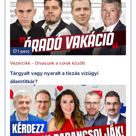
1 perc
Vezércikk - Olvasunk a sorok között
Tárgyalt vagy nyaralt a tiszás vízügyi
államtitkár?