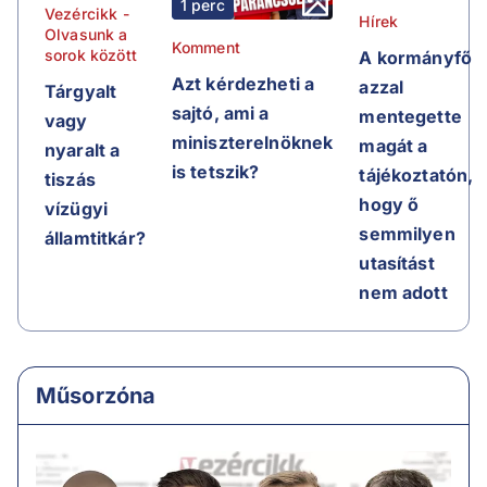
1 perc
Vezércikk -
Hírek
Olvasunk a
Komment
sorok között
A kormányfő
Azt kérdezheti a
azzal
Tárgyalt
sajtó, ami a
mentegette
vagy
miniszterelnöknek
magát a
nyaralt a
is tetszik?
tájékoztatón,
tiszás
hogy ő
vízügyi
semmilyen
államtitkár?
utasítást
nem adott
Műsorzóna