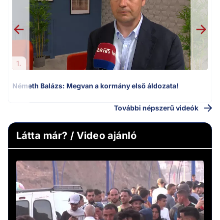
1.
Németh Balázs: Megvan a kormány első áldozata!
H
További népszerű videók
Látta már? / Video ajánló