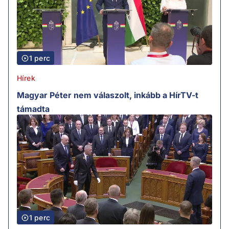
1 perc
Hírek
Magyar Péter nem válaszolt, inkább a HírTV-t
támadta
1 perc