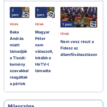
2
1
perc
perc
Hírek
Hírek
1 perc
Baka
Magyar
Hírek
András
Péter
Nem vesz részt a
miatt
nem
Fidesz az
támadják
válaszolt,
államfőválasztáson
a Tiszát:
inkább a
kemény
HírTV-t
szavakkal
támadta
reagáltak
a pártok
Műsorzóna