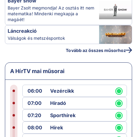
Bayer show
Bayer Zsolt megmondja! Az osztás itt nem
matematika! Mindenki megkapja a
magáét!
Láncreakció
Válságok és metszéspontok
Tovább az összes műsorhoz
A HírTV mai műsorai
06:00
Vezércikk
07:00
Híradó
07:20
Sporthírek
08:00
Hírek