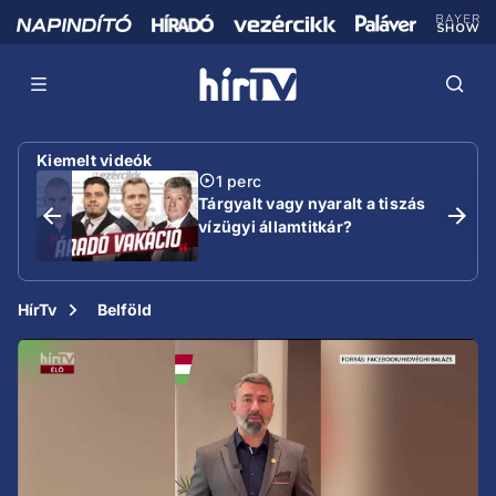
Kiemelt videók
1 perc
Tárgyalt vagy nyaralt a tiszás
vízügyi államtitkár?
HírTv
Belföld