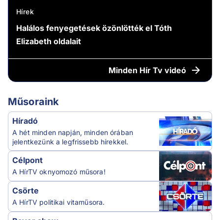
Hírek
Halálos fenyegetések özönlötték el Tóth
Elizabeth oldalait
Minden
Hír Tv videó
Műsoraink
Híradó
A hét minden napján, minden órában
jelentkezünk a legfrissebb hírekkel.
Célpont
A HírTV oknyomozó műsora!
Csörte
A HírTV politikai vitaműsora.