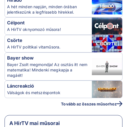
Híradó
A hét minden napján, minden órában
jelentkezünk a legfrissebb hírekkel.
Célpont
A HírTV oknyomozó műsora!
Csörte
A HírTV politikai vitaműsora.
Bayer show
Bayer Zsolt megmondja! Az osztás itt nem
matematika! Mindenki megkapja a
magáét!
Láncreakció
Válságok és metszéspontok
Tovább az összes műsorhoz
A HírTV mai műsorai