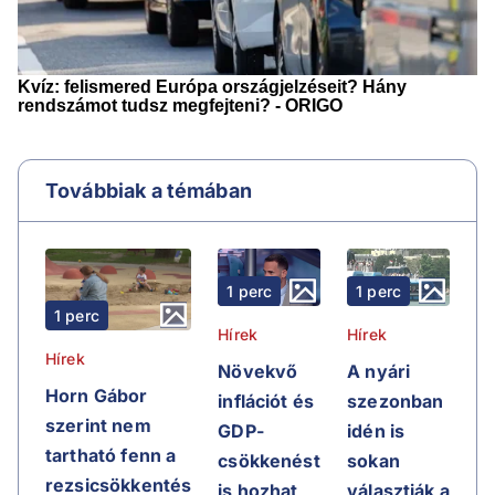
Továbbiak a témában
1 perc
1 perc
1 perc
Hírek
Hírek
Hírek
Növekvő
A nyári
Horn Gábor
inflációt és
szezonban
szerint nem
GDP-
idén is
tartható fenn a
csökkenést
sokan
rezsicsökkentés
is hozhat
választják a