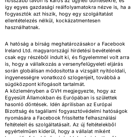
hosszabb távon is káros az ügyleti döntésekre, és
így egyes gazdasági reálfolyamatokra nézve is, ha a
fogyasztók azt hiszik, hogy egy szolgáltatást
ellentételezés nélkül, kockázatmentesen
használhatnak.
A hatóság a bírság meghatározásakor a Facebook
Ireland Ltd. magyarországi hirdetési bevételének
csak egy részéből indult ki, és figyelemmel volt arra
is, hogy a vállalkozás a versenyfelügyeleti eljárás
során globálisan módosította a vizsgált nyitóoldali,
ingyenességre vonatkozó szlogenjeit, továbbá a
súgóközpont kifogásolt tartalmát.
A közleményben a GVH megjegyezte, hogy az
Egyesült Államokban és Európában is születtek
hasonló döntések. Idén áprilisban az Európai
Bizottság és tagállami fogyasztóvédelmi hatóságok
nyomására a Facebook frissítette felhasználási
feltételeit és szolgáltatásait. Az új feltételekből
egyértelműen kiderül, hogy a vállalat miként