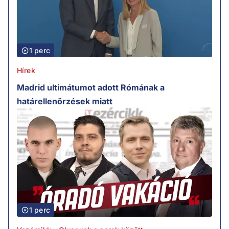
1 perc
Hírek
Madrid ultimátumot adott Rómának a
határellenőrzések miatt
1 perc