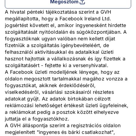
Megosztom
A hivatal pénteki tájékoztatása szerint a GVH
megállapította, hogy a Facebook Ireland Ltd.
jogsértést követett el, amikor ingyenesként hirdette
szolgáltatását nyitóoldalán és súgóközpontjában. A
fogyasztóknak ugyan valóban nem kellett díjat
fizetniük a szolgáltatás igénybevételéért, de
felhasználói aktivitásukkal és adataikkal üzleti
hasznot hajtottak a vállalkozásnak és így fizettek a
szolgáltatásért - fejtette ki a versenyhivatal.
A Facebook üzleti modelljének lényege, hogy az
oldalon megosztott tartalmakkal magához vonzza a
fogyasztókat, akiknek érdeklődéséről,
viselkedéséről, vásárlási szokásairól részletes
adatokat gyűjt. Az adatok birtokában célzott
reklámozási lehetőséget értékesít üzleti ügyfeleinek,
a reklámokat pedig a posztok között elhelyezve
juttatja el a fogyasztókhoz.
A GVH álláspontja szerint a regisztrációs oldalon
megjelenített "ingyenes és bárki csatlakozhat",