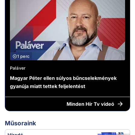
1 perc
Paláver
Magyar Péter ellen súlyos bűncselekmények
gyanúja miatt tettek feljelentést
Minden
Hír Tv videó
Műsoraink