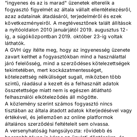
"ingyenes és az is marad" üzenetek elterelik a
fogyasztó figyelmét az általa vállalt ellentételezésről,
azaz adatainak átadásáról, terjedelméről és ezek
következményeiről. A megtévesztőnek talált állítások
a nyitóoldalon 2010 januárjától 2019. augusztus 12-
ig, a súgóközpontban 2019. október 23-ig voltak
láthatók.
A GVH úgy ítélte meg, hogy az ingyenesség üzenete
zavart kelthet a fogyasztókban mind a használattal
járó felelősség, mind a szerződéses kötelezettségek
tekintetében, mert kockázatmentességet,
kötelezettség nélküliséget sugall, miközben több
szintű, ráadásul a kezelt és a felhasznált adatok
összetettsége miatt nem is egészen átlátható
felhasználói elköteleződés áll mögötte.
A közlemény szerint számos fogyasztó nincs
tisztában az általa átadott adatok kiterjedésével vagy
értékével, és jellemzően az online platformok
általános szerződési feltételeit sem olvassa.
A versenyhatóság hangsúlyozta: rövidebb és