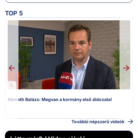
TOP 5
1.
Németh Balázs: Megvan a kormány első áldozata!
v
További népszerű videók