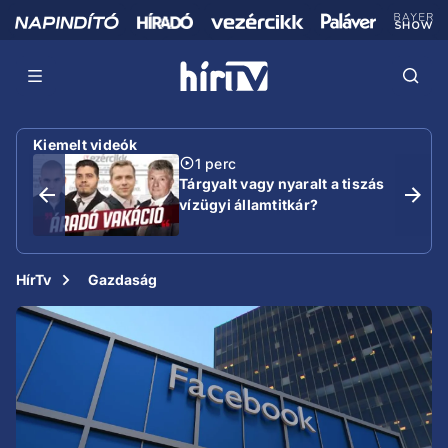
Kiemelt videók
1 perc
Tárgyalt vagy nyaralt a tiszás
vízügyi államtitkár?
HírTv
Gazdaság