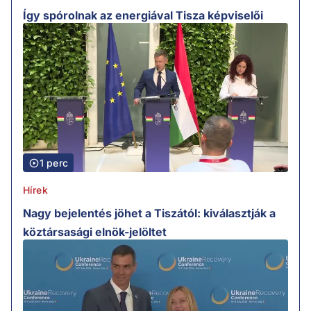
Így spórolnak az energiával Tisza képviselői
1 perc
Hírek
Nagy bejelentés jöhet a Tiszától: kiválasztják a
köztársasági elnök-jelöltet