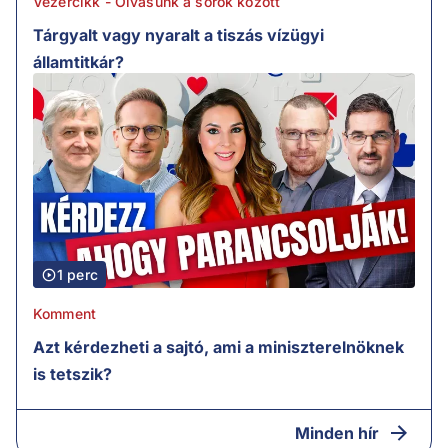
Vezércikk - Olvasunk a sorok között
Tárgyalt vagy nyaralt a tiszás vízügyi
államtitkár?
1 perc
Komment
Azt kérdezheti a sajtó, ami a miniszterelnöknek
is tetszik?
Minden hír