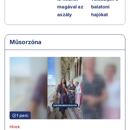
magával az
balatoni
aszály
hajókat
Műsorzóna
1 perc
Hírek