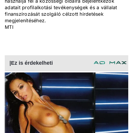
használja fel a közösségi oldalra bejelentkezők
adatait profilalkotási tevékenységek és a vállalat
finanszírozását szolgáló célzott hirdetések
megjelenítéséhez.
MTI