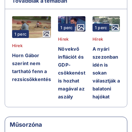
Továbbiak a témában
1 perc
1 perc
1 perc
Hírek
Hírek
Hírek
Növekvő
A nyári
Horn Gábor
inflációt és
szezonban
szerint nem
GDP-
idén is
tartható fenn a
csökkenést
sokan
rezsicsökkentés
is hozhat
választják a
magával az
balatoni
aszály
hajókat
Műsorzóna