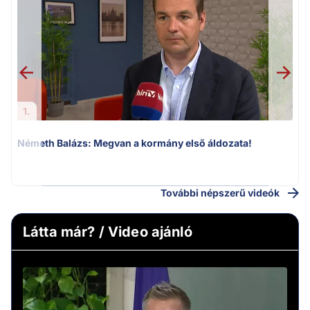
1.
Németh Balázs: Megvan a kormány első áldozata!
v
További népszerű videók
Látta már? / Video ajánló