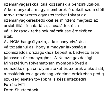
üzemanyagárakkal találkozzanak a benzinkutakon.
A kormányzat a magyar emberek érdekeit szem előtt
tartva rendszeres egyeztetéseket folytat az
üzemanyagkereskedőkkel és mindent megtesz az
árstabilitás fenntartása, a családok és a
vállalkozások terheinek mérséklése érdekében -
írták.
Az NGM hangsúlyozta, a kormány elvárása
változatlanul az, hogy a magyar lakosság a
szomszédos országokhoz képest is kedvező áron
juthasson üzemanyaghoz. A Nemzetgazdasági
Minisztérium folyamatosan nyomon követi a
nemzetközi piaci folyamatokat és az árak alakulását,
a családok és a gazdaság védelme érdekében pedig
szükség esetén továbbra is kész intézkedni.
Forrás: MTI
Fotó: Shutterstock