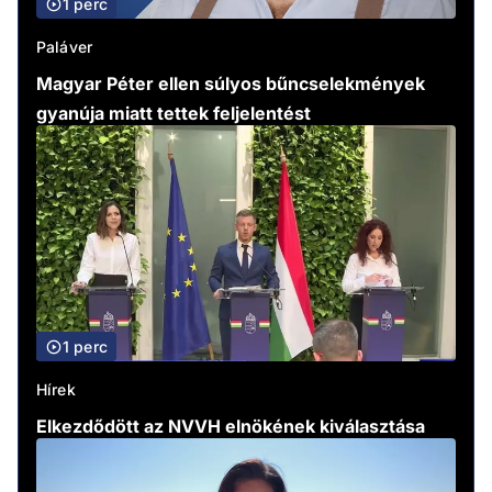
1 perc
Paláver
Magyar Péter ellen súlyos bűncselekmények
gyanúja miatt tettek feljelentést
1 perc
Hírek
Elkezdődött az NVVH elnökének kiválasztása