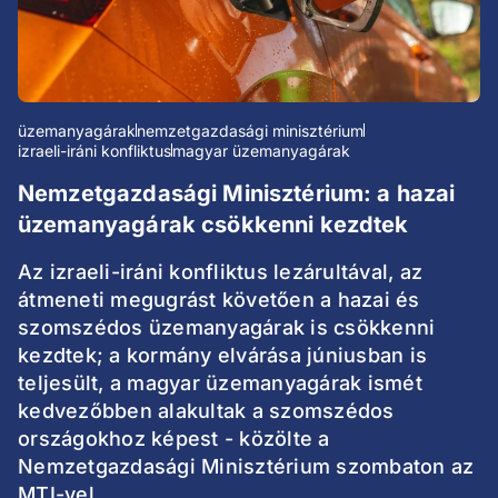
üzemanyagárak
nemzetgazdasági minisztérium
izraeli-iráni konfliktus
magyar üzemanyagárak
Nemzetgazdasági Minisztérium: a hazai
üzemanyagárak csökkenni kezdtek
Az izraeli-iráni konfliktus lezárultával, az
átmeneti megugrást követően a hazai és
szomszédos üzemanyagárak is csökkenni
kezdtek; a kormány elvárása júniusban is
teljesült, a magyar üzemanyagárak ismét
kedvezőbben alakultak a szomszédos
országokhoz képest - közölte a
Nemzetgazdasági Minisztérium szombaton az
MTI-vel.