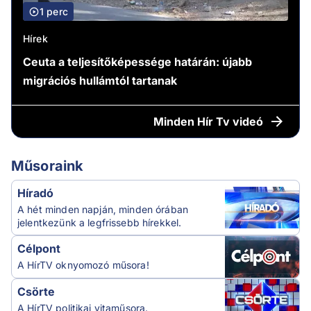
1 perc
Hírek
Ceuta a teljesítőképessége határán: újabb
migrációs hullámtól tartanak
Minden
Hír Tv videó
Műsoraink
Híradó
A hét minden napján, minden órában
jelentkezünk a legfrissebb hírekkel.
Célpont
A HírTV oknyomozó műsora!
Csörte
A HírTV politikai vitaműsora.