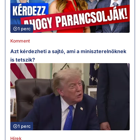
1 perc
Komment
Azt kérdezheti a sajtó, ami a miniszterelnöknek
is tetszik?
1 perc
Hírek