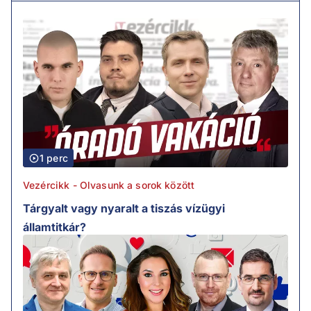
1 perc
Vezércikk - Olvasunk a sorok között
Tárgyalt vagy nyaralt a tiszás vízügyi
államtitkár?