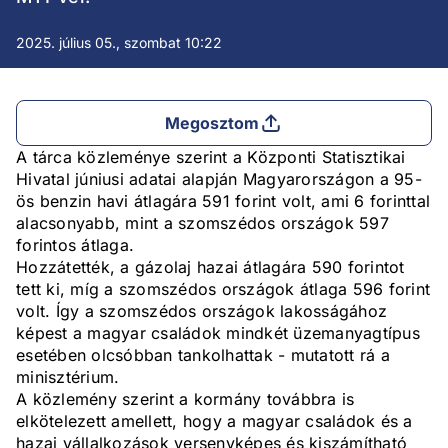
2025. július 05., szombat 10:22
Megosztom
A tárca közleménye szerint a Központi Statisztikai
Hivatal júniusi adatai alapján Magyarországon a 95-
ös benzin havi átlagára 591 forint volt, ami 6 forinttal
alacsonyabb, mint a szomszédos országok 597
forintos átlaga.
Hozzátették, a gázolaj hazai átlagára 590 forintot
tett ki, míg a szomszédos országok átlaga 596 forint
volt. Így a szomszédos országok lakosságához
képest a magyar családok mindkét üzemanyagtípus
esetében olcsóbban tankolhattak - mutatott rá a
minisztérium.
A közlemény szerint a kormány továbbra is
elkötelezett amellett, hogy a magyar családok és a
hazai vállalkozások versenyképes és kiszámítható