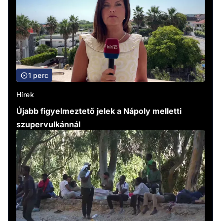
1 perc
Hírek
Újabb figyelmeztető jelek a Nápoly melletti
szupervulkánnál