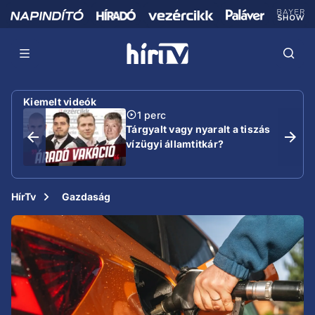
Kiemelt videók
1 perc
Tárgyalt vagy nyaralt a tiszás
vízügyi államtitkár?
HírTv
Gazdaság