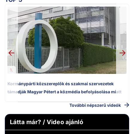
M
k
1.
Kormánypárti közszereplők és szakmai szervezetek
támadják Magyar Pétert a közmédia befolyásolása miatt
További népszerű videók
Látta már? / Video ajánló