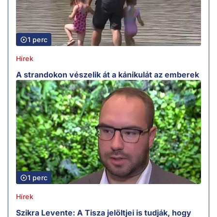
1 perc
Hírek
A strandokon vészelik át a kánikulát az emberek
1 perc
Hírek
Szikra Levente: A Tisza jelöltjei is tudják, hogy