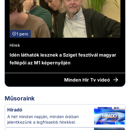
1 perc
Hírek
Idén láthatók lesznek a Sziget fesztivál magyar
fellépői az M1 képernyőjén
Minden
Hír Tv videó
Műsoraink
Híradó
A hét minden napján, minden órában
jelentkezünk a legfrissebb hírekkel.