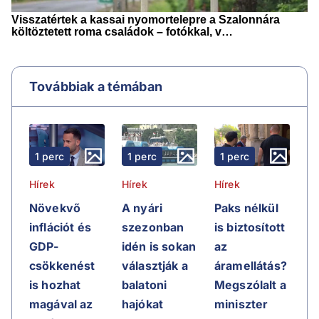
Továbbiak a témában
1 perc
1 perc
1 perc
Hírek
Hírek
Hírek
Növekvő
A nyári
Paks nélkül
inflációt és
szezonban
is biztosított
GDP-
idén is sokan
az
csökkenést
választják a
áramellátás?
is hozhat
balatoni
Megszólalt a
magával az
hajókat
miniszter