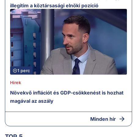
illegitim a köztársasági elnöki pozíció
1 perc
Hírek
Növekvő inflációt és GDP-csökkenést is hozhat
magával az aszály
Minden hír
TOP 5