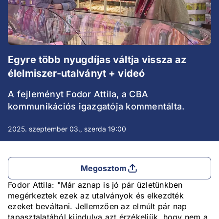
Egyre több nyugdíjas váltja vissza az
élelmiszer-utalványt + videó
A fejleményt Fodor Attila, a CBA
kommunikációs igazgatója kommentálta.
2025. szeptember 03., szerda 19:00
Megosztom
Fodor Attila: "Már aznap is jó pár üzletünkben
megérkeztek ezek az utalványok és elkezdték
ezeket beváltani. Jellemzően az elmúlt pár nap
tapasztalatából kiindulva azt érzékeljük, hogy nem a