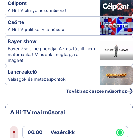
Célpont
A HírTV oknyomozó műsora!
Csörte
A HírTV politikai vitaműsora.
Bayer show
Bayer Zsolt megmondja! Az osztás itt nem
matematika! Mindenki megkapja a
magáét!
Láncreakció
Válságok és metszéspontok
Tovább az összes műsorhoz
A HírTV mai műsorai
06:00
Vezércikk