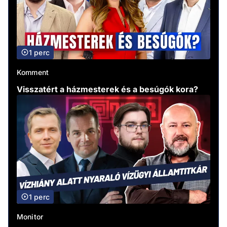
1 perc
Komment
Visszatért a házmesterek és a besúgók kora?
1 perc
Monitor