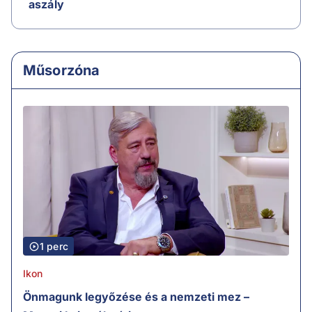
aszály
Műsorzóna
1 perc
Ikon
Önmagunk legyőzése és a nemzeti mez –