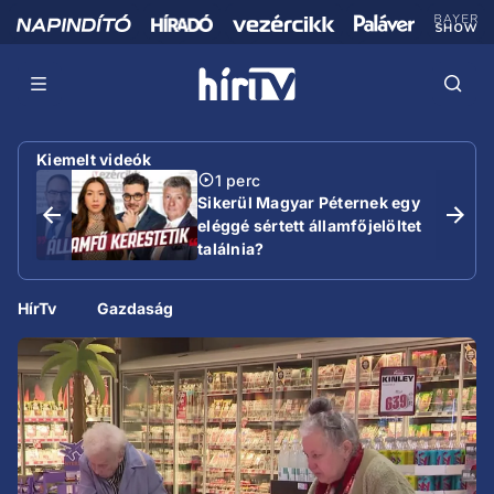
Kiemelt videók
1 perc
Sikerül Magyar Péternek egy
eléggé sértett államfőjelöltet
találnia?
HírTv
Gazdaság