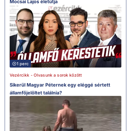
Mocsai Lajos életútja
1 perc
Vezércikk - Olvasunk a sorok között
Sikerül Magyar Péternek egy eléggé sértett
államfőjelöltet találnia?