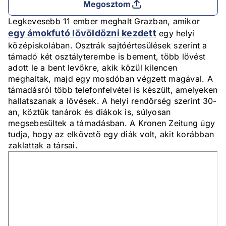
Megosztom
Legkevesebb 11 ember meghalt Grazban, amikor
egy ámokfutó lövöldözni kezdett
egy helyi
középiskolában. Osztrák sajtóértesülések szerint a
támadó két osztályterembe is bement, több lövést
adott le a bent levőkre, akik közül kilencen
meghaltak, majd egy mosdóban végzett magával. A
támadásról több telefonfelvétel is készült, amelyeken
hallatszanak a lövések. A helyi rendőrség szerint 30-
an, köztük tanárok és diákok is, súlyosan
megsebesültek a támadásban. A Kronen Zeitung úgy
tudja, hogy az elkövető egy diák volt, akit korábban
zaklattak a társai.