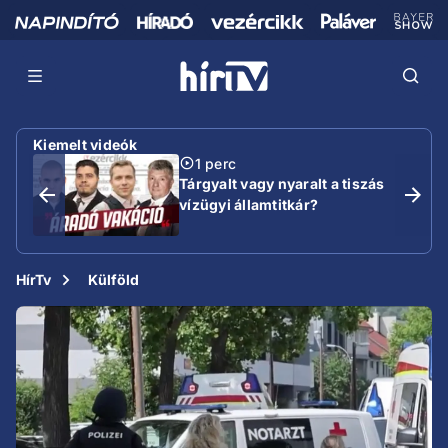
Kiemelt videók
1 perc
Tárgyalt vagy nyaralt a tiszás
vízügyi államtitkár?
HírTv
Külföld