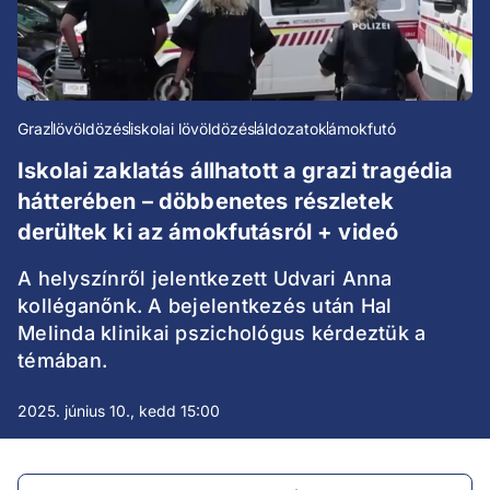
Graz
lövöldözés
iskolai lövöldözés
áldozatok
ámokfutó
Iskolai zaklatás állhatott a grazi tragédia
hátterében – döbbenetes részletek
derültek ki az ámokfutásról + videó
A helyszínről jelentkezett Udvari Anna
kolléganőnk. A bejelentkezés után Hal
Melinda klinikai pszichológus kérdeztük a
témában.
2025. június 10., kedd 15:00