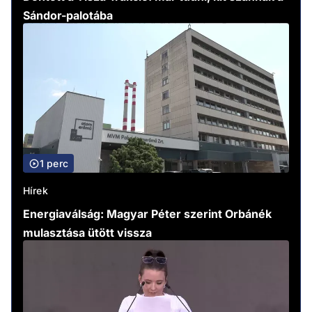
Sándor-palotába
1 perc
Hírek
Energiaválság: Magyar Péter szerint Orbánék
mulasztása ütött vissza