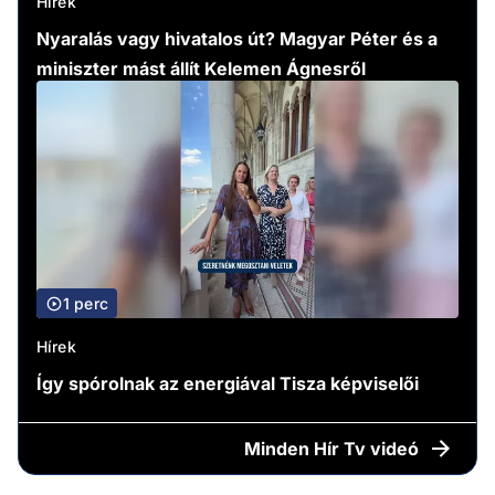
Hírek
Nyaralás vagy hivatalos út? Magyar Péter és a
miniszter mást állít Kelemen Ágnesről
1 perc
Hírek
Így spórolnak az energiával Tisza képviselői
Minden
Hír Tv videó