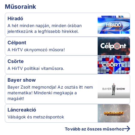
Műsoraink
Híradó
A hét minden napján, minden órában
jelentkezünk a legfrissebb hírekkel.
Célpont
A HírTV oknyomozó műsora!
Csörte
A HírTV politikai vitaműsora.
Bayer show
Bayer Zsolt megmondja! Az osztás itt nem
matematika! Mindenki megkapja a
magáét!
Láncreakció
Válságok és metszéspontok
Tovább az összes műsorhoz