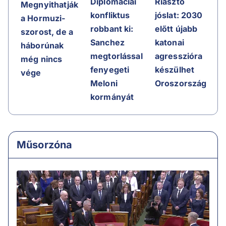
Riasztó
Diplomáciai
Megnyithatják
jóslat: 2030
konfliktus
a Hormuzi-
előtt újabb
robbant ki:
szorost, de a
katonai
Sanchez
háborúnak
agresszióra
megtorlással
még nincs
készülhet
fenyegeti
vége
Oroszország
Meloni
kormányát
Műsorzóna