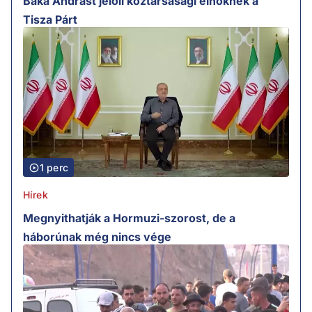
Baka Andrást jelöli köztársasági elnöknek a
Tisza Párt
1 perc
Hírek
Megnyithatják a Hormuzi-szorost, de a
háborúnak még nincs vége