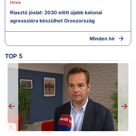
Hírek
Riasztó jóslat: 2030 előtt újabb katonai
agresszióra készülhet Oroszország
Minden hír
TOP 5
v
1.