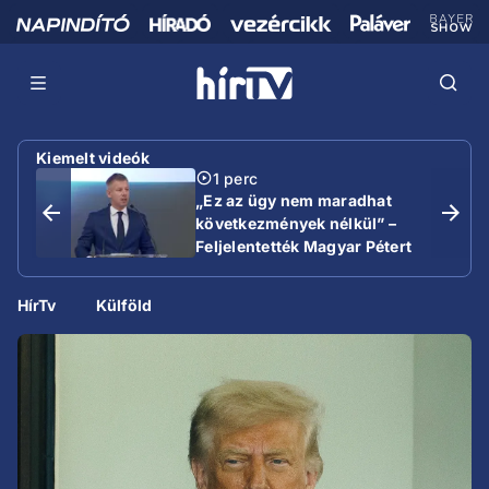
Kiemelt videók
1 perc
„Ez az ügy nem maradhat
következmények nélkül” –
Feljelentették Magyar Pétert
HírTv
Külföld