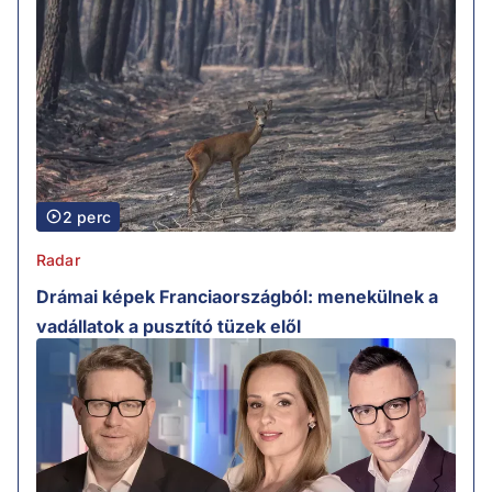
2 perc
Radar
Drámai képek Franciaországból: menekülnek a
vadállatok a pusztító tüzek elől