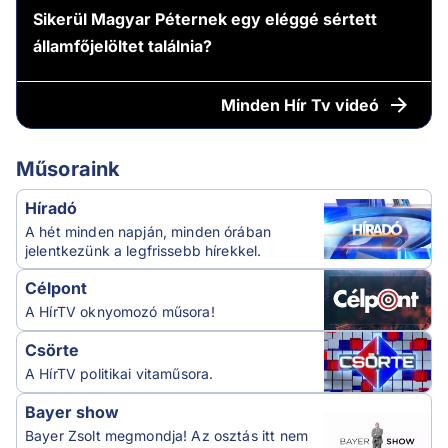
Sikerül Magyar Péternek egy eléggé sértett
államfőjelöltet találnia?
Minden
Hír Tv videó
Műsoraink
Híradó
A hét minden napján, minden órában
jelentkezünk a legfrissebb hírekkel.
Célpont
A HírTV oknyomozó műsora!
Csörte
A HírTV politikai vitaműsora.
Bayer show
Bayer Zsolt megmondja! Az osztás itt nem