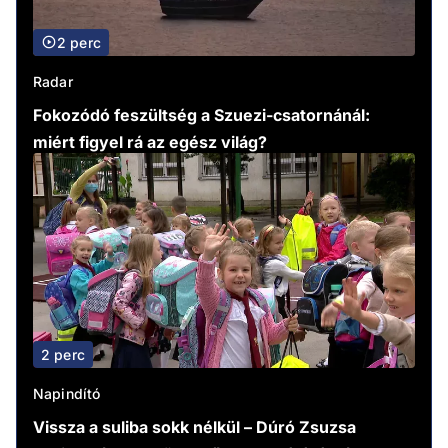
2 perc
Radar
Fokozódó feszültség a Szuezi-csatornánál:
miért figyel rá az egész világ?
2 perc
Napindító
Vissza a suliba sokk nélkül – Dúró Zsuzsa