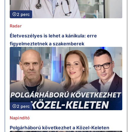
2 perc
Radar
Életveszélyes is lehet a kánikula: erre
figyelmeztetnek a szakemberek
2 perc
Napindító
Polgárháború következhet a Közel-Keleten