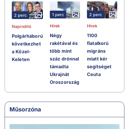
1 perc
2 perc
2 perc
Hírek
Hírek
Napindító
Négy
1100
Polgárháború
rakétával és
fiatalkorú
következhet
több mint
migráns
a Közel-
száz drónnal
miatt kér
Keleten
támadta
segítséget
Ukrajnát
Ceuta
Oroszország
Műsorzóna