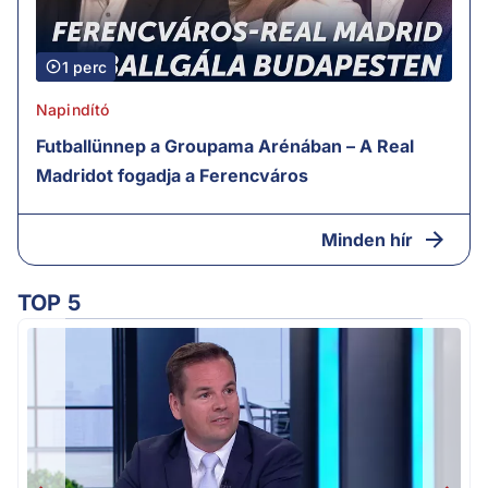
1 perc
Napindító
Futballünnep a Groupama Arénában – A Real
Madridot fogadja a Ferencváros
Minden hír
TOP 5
M
k