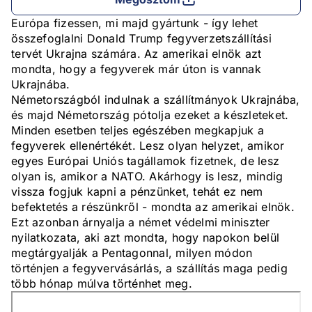
Európa fizessen, mi majd gyártunk - így lehet
összefoglalni Donald Trump fegyverzetszállítási
tervét Ukrajna számára. Az amerikai elnök azt
mondta, hogy a fegyverek már úton is vannak
Ukrajnába.
Németországból indulnak a szállítmányok Ukrajnába,
és majd Németország pótolja ezeket a készleteket.
Minden esetben teljes egészében megkapjuk a
fegyverek ellenértékét. Lesz olyan helyzet, amikor
egyes Európai Uniós tagállamok fizetnek, de lesz
olyan is, amikor a NATO. Akárhogy is lesz, mindig
vissza fogjuk kapni a pénzünket, tehát ez nem
befektetés a részünkről - mondta az amerikai elnök.
Ezt azonban árnyalja a német védelmi miniszter
nyilatkozata, aki azt mondta, hogy napokon belül
megtárgyalják a Pentagonnal, milyen módon
történjen a fegyvervásárlás, a szállítás maga pedig
több hónap múlva történhet meg.