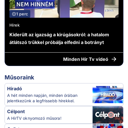
1 perc
Hírek
Kiderült az igazság a kirúgásokról: a hatalom
átlátszó trükkel próbálja elfedni a botrányt
Minden
Hír Tv videó
Műsoraink
Híradó
A hét minden napján, minden órában
jelentkezünk a legfrissebb hírekkel.
Célpont
A HírTV oknyomozó műsora!