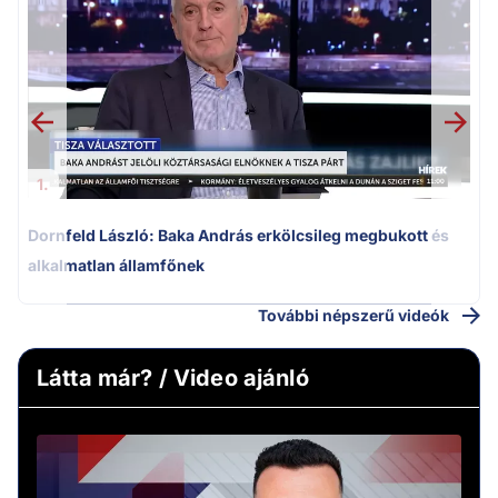
K
k
1.
Dornfeld László: Baka András erkölcsileg megbukott és
alkalmatlan államfőnek
További népszerű videók
Látta már? / Video ajánló