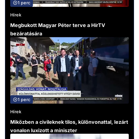
1 perc
Hírek
Megbukott Magyar Péter terve a HírTV
bezáratására
1 perc
Hírek
Miközben a civileknek tilos, különvonattal, lezárt
vonalon luxizott a miniszter