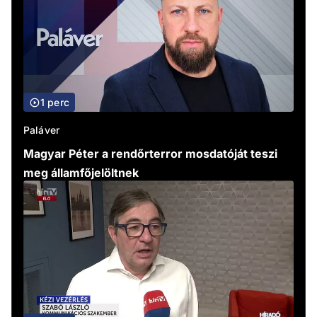
1 perc
Paláver
Magyar Péter a rendőrterror mosdatóját teszi
meg államfőjelöltnek