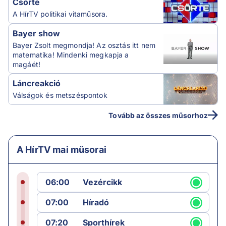
Csörte
A HírTV politikai vitaműsora.
Bayer show
Bayer Zsolt megmondja! Az osztás itt nem
matematika! Mindenki megkapja a
magáét!
Láncreakció
Válságok és metszéspontok
Tovább az összes műsorhoz
A HírTV mai műsorai
06:00
Vezércikk
07:00
Híradó
07:20
Sporthírek