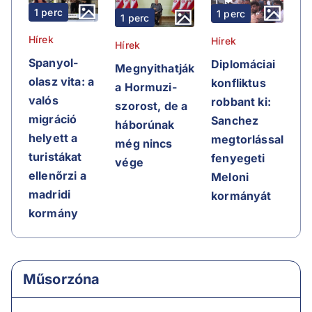
1 perc
1 perc
1 perc
Hírek
Hírek
Hírek
Spanyol-
Diplomáciai
Megnyithatják
olasz vita: a
konfliktus
a Hormuzi-
valós
robbant ki:
szorost, de a
migráció
Sanchez
háborúnak
helyett a
megtorlással
még nincs
turistákat
fenyegeti
vége
ellenőrzi a
Meloni
madridi
kormányát
kormány
Műsorzóna