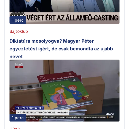
1 perc
Sajtóklub
Diktatúra mosolyogva? Magyar Péter
egyeztetést ígért, de csak bemondta az újabb
nevet
1 perc
Hírek