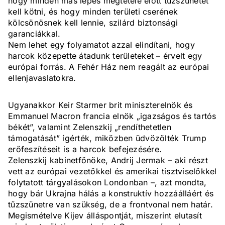
hogy minden más lépés megtétele előtt tűzszünetet
kell kötni, és hogy minden területi cserének
kölcsönösnek kell lennie, szilárd biztonsági
garanciákkal.
Nem lehet egy folyamatot azzal elindítani, hogy
harcok közepette átadunk területeket – érvelt egy
európai forrás. A Fehér Ház nem reagált az európai
ellenjavaslatokra.
Ugyanakkor Keir Starmer brit miniszterelnök és
Emmanuel Macron francia elnök „igazságos és tartós
békét”, valamint Zelenszkij „rendíthetetlen
támogatását” ígérték, miközben üdvözölték Trump
erőfeszítéseit is a harcok befejezésére.
Zelenszkij kabinetfőnöke, Andrij Jermak – aki részt
vett az európai vezetőkkel és amerikai tisztviselőkkel
folytatott tárgyalásokon Londonban –, azt mondta,
hogy bár Ukrajna hálás a konstruktív hozzáálláért és
tűzszünetre van szükség, de a frontvonal nem határ.
Megismételve Kijev álláspontját, miszerint elutasít