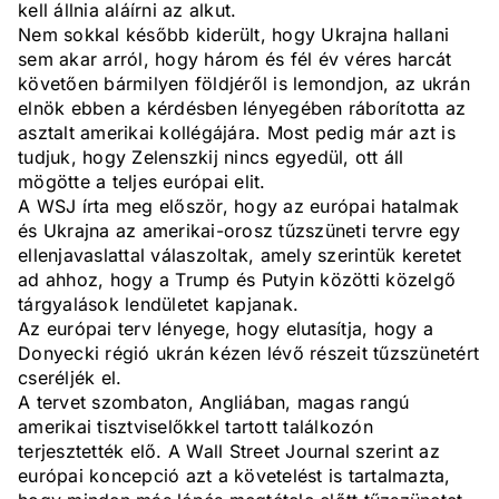
kell állnia aláírni az alkut.
Nem sokkal később kiderült, hogy Ukrajna hallani
sem akar arról, hogy három és fél év véres harcát
követően bármilyen földjéről is lemondjon, az ukrán
elnök ebben a kérdésben lényegében ráborította az
asztalt amerikai kollégájára. Most pedig már azt is
tudjuk, hogy Zelenszkij nincs egyedül, ott áll
mögötte a teljes európai elit.
A WSJ írta meg először, hogy az európai hatalmak
és Ukrajna az amerikai-orosz tűzszüneti tervre egy
ellenjavaslattal válaszoltak, amely szerintük keretet
ad ahhoz, hogy a Trump és Putyin közötti közelgő
tárgyalások lendületet kapjanak.
Az európai terv lényege, hogy elutasítja, hogy a
Donyecki régió ukrán kézen lévő részeit tűzszünetért
cseréljék el.
A tervet szombaton, Angliában, magas rangú
amerikai tisztviselőkkel tartott találkozón
terjesztették elő. A Wall Street Journal szerint az
európai koncepció azt a követelést is tartalmazta,