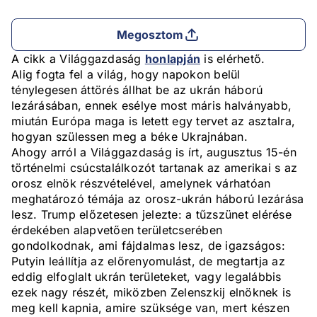
Megosztom
A cikk a Világgazdaság
honlapján
is elérhető.
Alig fogta fel a világ, hogy napokon belül
ténylegesen áttörés állhat be az ukrán háború
lezárásában, ennek esélye most máris halványabb,
miután Európa maga is letett egy tervet az asztalra,
hogyan szülessen meg a béke Ukrajnában.
Ahogy arról a Világgazdaság is írt, augusztus 15-én
történelmi csúcstalálkozót tartanak az amerikai s az
orosz elnök részvételével, amelynek várhatóan
meghatározó témája az orosz-ukrán háború lezárása
lesz. Trump előzetesen jelezte: a tűzszünet elérése
érdekében alapvetően területcserében
gondolkodnak, ami fájdalmas lesz, de igazságos:
Putyin leállítja az előrenyomulást, de megtartja az
eddig elfoglalt ukrán területeket, vagy legalábbis
ezek nagy részét, miközben Zelenszkij elnöknek is
meg kell kapnia, amire szüksége van, mert készen