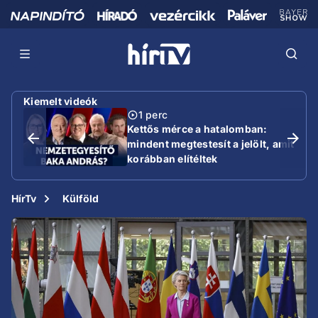
Kiemelt videók
1 perc
Kettős mérce a hatalomban:
mindent megtestesít a jelölt, amit
korábban elítéltek
HírTv
Külföld