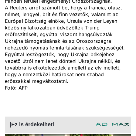
minden területi engedményt Oroszországnak.
A Reuters arról számolt be, hogy a francia, olasz,
német, lengyel, brit és finn vezetők, valamint az
Európai Bizottság elnöke, Ursula von der Leyen
közös nyilatkozatban üdvözölték Trump
erőfeszítéseit, egyúttal viszont hangsúlyozták
Ukrajna támogatásának és az Oroszországra
nehezedő nyomás fenntartásának szükségességét.
Egyúttal leszögezték, hogy Ukrajna békéjéhez
vezető útról nem lehet dönteni Ukrajna nélkül, és
továbbra is elkötelezettek amellett az elv mellett,
hogy a nemzetközi határokat nem szabad
erőszakkal megváltoztatni.
Fotó: AFP