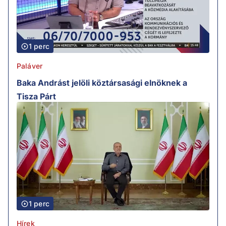
1 perc
Paláver
Baka Andrást jelöli köztársasági elnöknek a
Tisza Párt
1 perc
Hírek