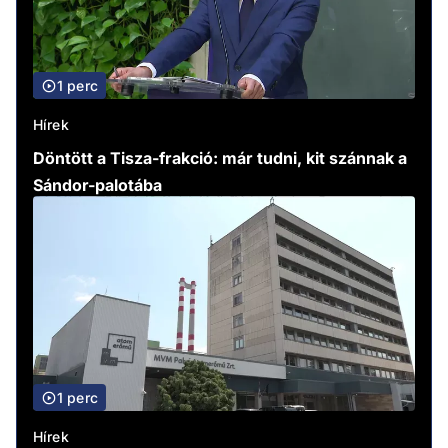
1 perc
Hírek
Döntött a Tisza-frakció: már tudni, kit szánnak a
Sándor-palotába
1 perc
Hírek