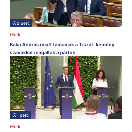
2 perc
Hírek
Baka András miatt támadják a Tiszát: kemény
szavakkal reagáltak a pártok
1 perc
Hírek