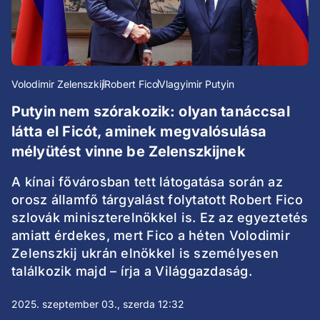
Volodimir Zelenszkij
Robert Fico
Vlagyimir Putyin
Putyin nem szórakozik: olyan tanáccsal
látta el Ficót, aminek megvalósulása
mélyütést vinne be Zelenszkijnek
A kínai fővárosban tett látogatása során az
orosz államfő tárgyalást folytatott Robert Fico
szlovák miniszterelnökkel is. Ez az egyeztetés
amiatt érdekes, mert Fico a héten Volodimir
Zelenszkij ukrán elnökkel is személyesen
találkozik majd – írja a Világgazdaság.
2025. szeptember 03., szerda 12:32