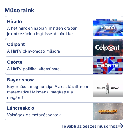
Műsoraink
Híradó
A hét minden napján, minden órában
jelentkezünk a legfrissebb hírekkel.
Célpont
A HírTV oknyomozó műsora!
Csörte
A HírTV politikai vitaműsora.
Bayer show
Bayer Zsolt megmondja! Az osztás itt nem
matematika! Mindenki megkapja a
magáét!
Láncreakció
Válságok és metszéspontok
Tovább az összes műsorhoz