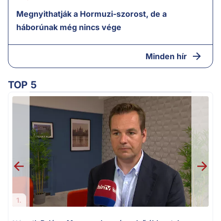
Megnyithatják a Hormuzi-szorost, de a
háborúnak még nincs vége
Minden hír
TOP 5
v
1.