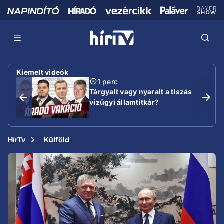
Kiemelt videók
1 perc
Tárgyalt vagy nyaralt a tiszás
vízügyi államtitkár?
HírTv
Külföld