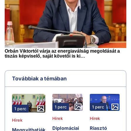
Továbbiak a témában
1 perc
1 perc
1 perc
Hírek
Hírek
Hírek
Riasztó
Diplomáciai
Megnyithatják