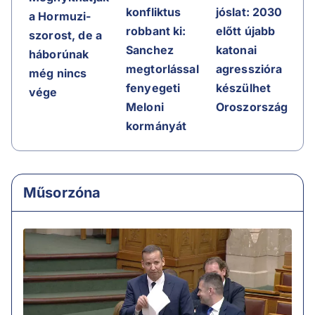
jóslat: 2030
konfliktus
a Hormuzi-
előtt újabb
robbant ki:
szorost, de a
katonai
Sanchez
háborúnak
agresszióra
megtorlással
még nincs
készülhet
fenyegeti
vége
Oroszország
Meloni
kormányát
Műsorzóna