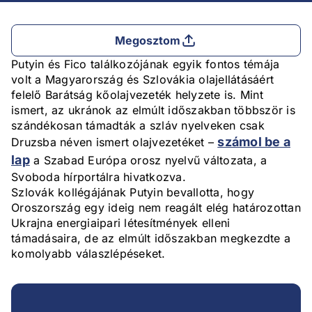
Megosztom
Putyin és Fico találkozójának egyik fontos témája
volt a Magyarország és Szlovákia olajellátásáért
felelő Barátság kőolajvezeték helyzete is. Mint
ismert, az ukránok az elmúlt időszakban többször is
szándékosan támadták a szláv nyelveken csak
számol be a
Druzsba néven ismert olajvezetéket –
lap
a Szabad Európa orosz nyelvű változata, a
Svoboda hírportálra hivatkozva.
Szlovák kollégájának Putyin bevallotta, hogy
Oroszország egy ideig nem reagált elég határozottan
Ukrajna energiaipari létesítmények elleni
támadásaira, de az elmúlt időszakban megkezdte a
komolyabb válaszlépéseket.