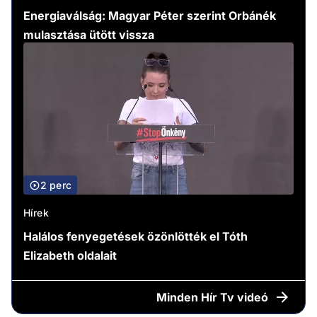
Energiaválság: Magyar Péter szerint Orbánék
mulasztása ütött vissza
2 perc
Hírek
Halálos fenyegetések özönlötték el Tóth
Elizabeth oldalait
Minden
Hír Tv videó