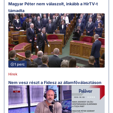
Magyar Péter nem válaszolt, inkább a HírTV-t
támadta
1 perc
Hírek
Nem vesz részt a Fidesz az államfőválasztáson