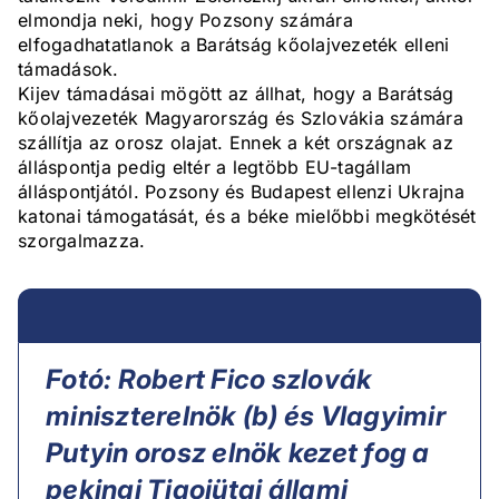
elmondja neki, hogy Pozsony számára
elfogadhatatlanok a Barátság kőolajvezeték elleni
támadások.
Kijev támadásai mögött az állhat, hogy a Barátság
kőolajvezeték Magyarország és Szlovákia számára
szállítja az orosz olajat. Ennek a két országnak az
álláspontja pedig eltér a legtöbb EU-tagállam
álláspontjától. Pozsony és Budapest ellenzi Ukrajna
katonai támogatását, és a béke mielőbbi megkötését
szorgalmazza.
Fotó: Robert Fico szlovák
miniszterelnök (b) és Vlagyimir
Putyin orosz elnök kezet fog a
pekingi Tiaojütaj állami