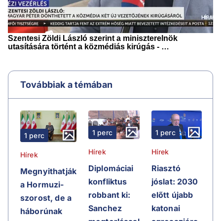
Továbbiak a témában
1 perc
1 perc
1 perc
Hírek
Hírek
Hírek
Riasztó
Diplomáciai
Megnyithatják
jóslat: 2030
konfliktus
a Hormuzi-
előtt újabb
robbant ki:
szorost, de a
katonai
Sanchez
háborúnak