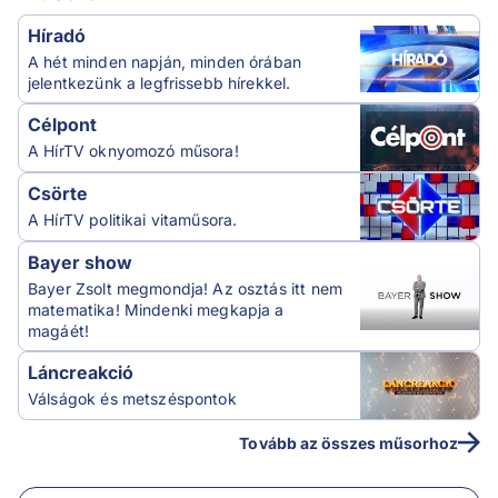
Híradó
A hét minden napján, minden órában
jelentkezünk a legfrissebb hírekkel.
Célpont
A HírTV oknyomozó műsora!
Csörte
A HírTV politikai vitaműsora.
Bayer show
Bayer Zsolt megmondja! Az osztás itt nem
matematika! Mindenki megkapja a
magáét!
Láncreakció
Válságok és metszéspontok
Tovább az összes műsorhoz