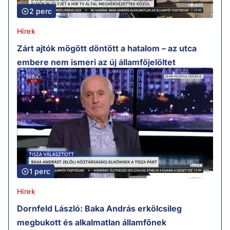
2 perc
Hírek
Zárt ajtók mögött döntött a hatalom – az utca
embere nem ismeri az új államfőjelöltet
1 perc
Hírek
Dornfeld László: Baka András erkölcsileg
megbukott és alkalmatlan államfőnek