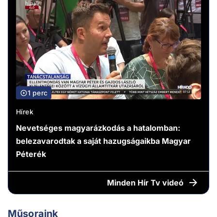
1 perc
Hírek
Nevetséges magyarázkodás a hatalomban:
belezavarodtak a saját hazugságaikba Magyar
Péterék
Minden
Hír Tv videó
Műsoraink