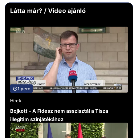
Látta már? / Video ajánló
1 perc
Hírek
Bojkott – A Fidesz nem asszisztál a Tisza
illegitim színjátékához