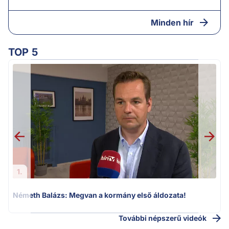
Minden hír
TOP 5
H
1.
Németh Balázs: Megvan a kormány első áldozata!
További népszerű videók