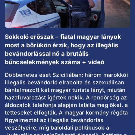
Sokkoló erőszak – fiatal magyar lányok
most a bőrükön érzik, hogy az illegális
bevándorlással nő a brutális
bűncselekmények száma + videó
Döbbenetes eset Szicíliában: három marokkói
illegális bevándorló elrabolta és szexuálisan
bántalmazott két magyar turista lányt, miután
hazafuvarozást ígértek nekik. A rendőrség az
áldozatok telefonja alapján találta meg őket, a
tetteseket elfogták. A magyar kormány régóta
figyelmeztet az illegális bevándorlás
veszélyeire, míg baloldali politikusok a