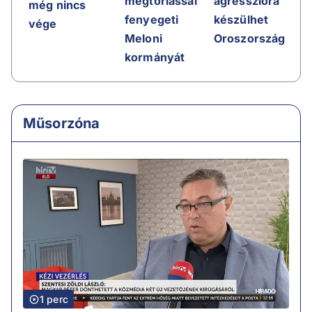
agresszióra
megtorlással
még nincs
készülhet
fenyegeti
vége
Oroszország
Meloni
kormányát
Műsorzóna
1 perc