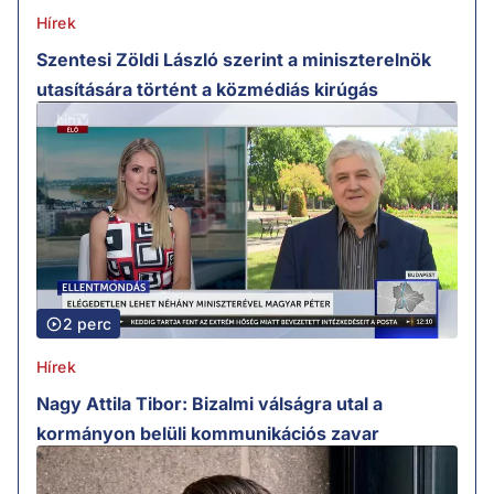
Hírek
Szentesi Zöldi László szerint a miniszterelnök
utasítására történt a közmédiás kirúgás
2 perc
Hírek
Nagy Attila Tibor: Bizalmi válságra utal a
kormányon belüli kommunikációs zavar