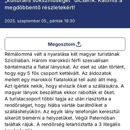
„kulturális sokszínűséget” dicsérik. Kattints a
megdöbbentő részletekért!
2025. szeptember 05., péntek 19:30
Megosztom
Rémálommá vált a nyaralása két magyar turistának
Szicíliában. Három marokkói férfi szexuálisan
bántalmazta a fiatal lányokat. Az eset az után történt,
hogy egy 5 fős csoport kettévált. Az áldozatok
mellett egy marokkói fiatalokkal teli autó állt meg.
Azt ígérték nekik, hogy elviszik őket a szállásukra. A
magyar lányok beszálltak ekkor rabolták el őket.
A turistacsoport többi tagja az után riasztotta a
rendőrséget, hogy hiába várták barátnőiket a
szálláshelyükön. Az egyik lány telefonján keresztül
sikerült bemérni a helyzetüket. Végül Paternóban
találtak rájuk. A rendőrség letartóztatta a 3 illegális