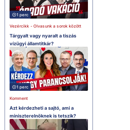
1 perc
Vezércikk - Olvasunk a sorok között
Tárgyalt vagy nyaralt a tiszás
vízügyi államtitkár?
1 perc
Komment
Azt kérdezheti a sajtó, ami a
miniszterelnöknek is tetszik?