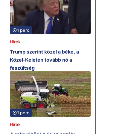
1 perc
Hírek
Trump szerint közel a béke, a
Közel-Keleten tovább nő a
feszültség
1 perc
Hírek