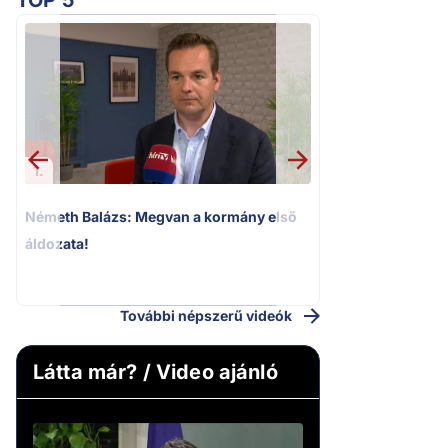
TOP 5
1.
2.
Németh Balázs: Megvan a kormány első
Kioktató hangne
áldozata!
Magyar Péter a vá
riportere felé
További népszerű videók
Látta már? / Video ajánló