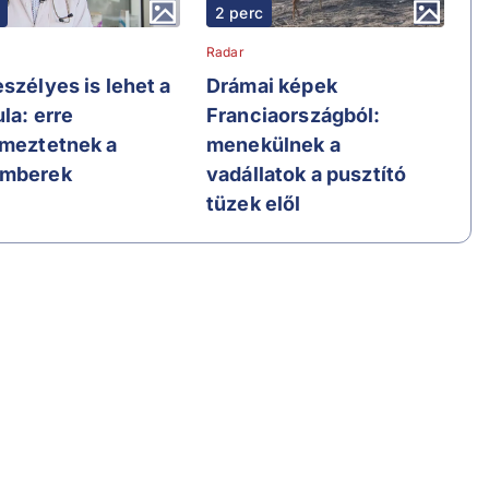
2 perc
Radar
szélyes is lehet a
Drámai képek
la: erre
Franciaországból:
lmeztetnek a
menekülnek a
emberek
vadállatok a pusztító
tüzek elől