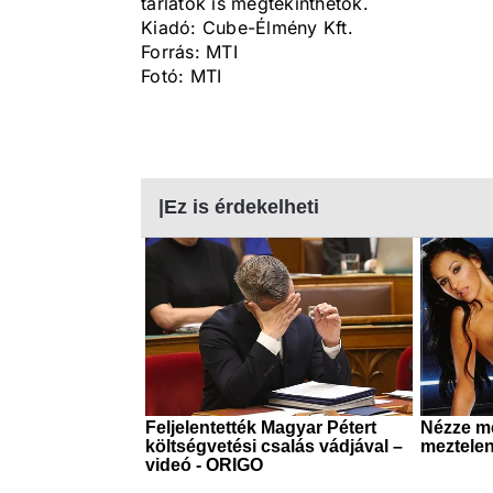
tárlatok is megtekinthetők.
Kiadó: Cube-Élmény Kft.
Forrás: MTI
Fotó: MTI