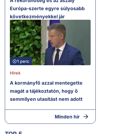
A rekordhőség és az aszály
Európa-szerte egyre súlyosabb
következményekkel jár
1 perc
Hírek
A kormányfő azzal mentegette
magát a tájékoztatón, hogy ő
semmilyen utasítást nem adott
Minden hír