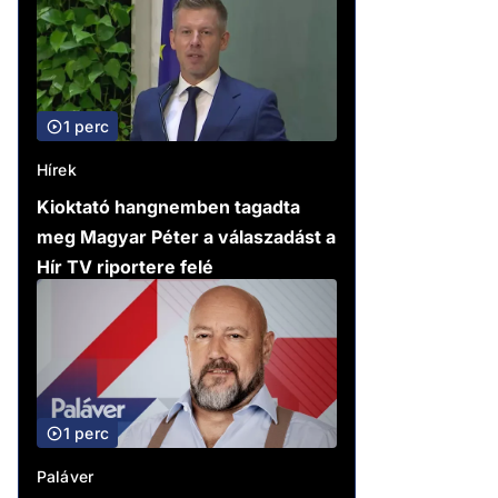
1 perc
Hírek
Kioktató hangnemben tagadta
meg Magyar Péter a válaszadást a
Hír TV riportere felé
1 perc
Paláver