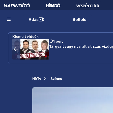
Adás
Belföld
Kiemelt videók
1 perc
Tárgyalt vagy nyaralt a tiszás vízügy
HírTv
Színes