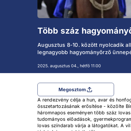
Több száz hagyományőr
Augusztus 8-10. között nyolcadik 
legnagyobb hagyományőrző ünnepé
2025. augusztus 04., hétfő 11:00
Megosztom
A rendezvény célja a hun, avar és honfo
összetartozásának erősítése - közölte Bí
háromnapos eseményen több száz lovas 
tudományos előadások, gyermekprogramo
lovas színdarab várja a látogatókat. A v