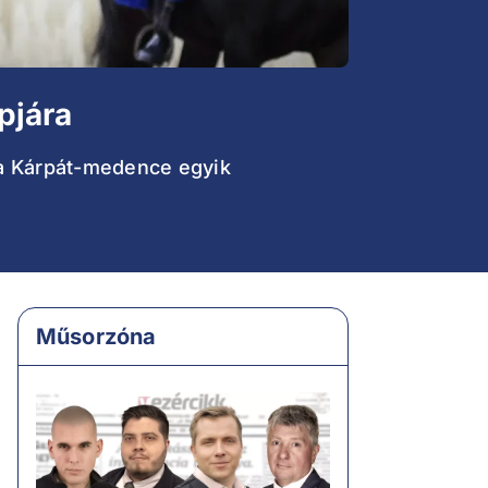
pjára
 a Kárpát-medence egyik
Műsorzóna