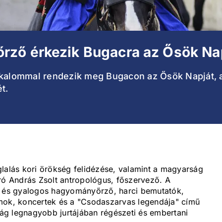
ző érkezik Bugacra az Ősök Na
alkalommal rendezik meg Bugacon az Ősök Napját,
t.
glalás kori örökség felidézése, valamint a magyarság
ró András Zsolt antropológus, főszervező. A
és gyalogos hagyományőrző, harci bemutatók,
k, koncertek és a "Csodaszarvas legendája" című
ilág legnagyobb jurtájában régészeti és embertani