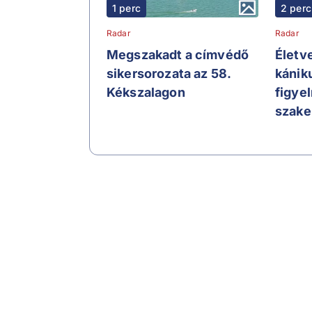
1 perc
2 perc
Radar
Radar
Megszakadt a címvédő
Életve
sikersorozata az 58.
kániku
Kékszalagon
figye
szak