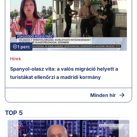
1 perc
Hírek
Spanyol-olasz vita: a valós migráció helyett a
turistákat ellenőrzi a madridi kormány
Minden hír
TOP 5
K