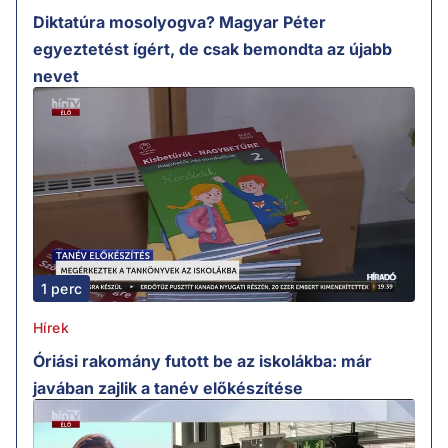
Diktatúra mosolyogva? Magyar Péter
egyeztetést ígért, de csak bemondta az újabb
nevet
1 perc
Hírek
Óriási rakomány futott be az iskolákba: már
javában zajlik a tanév előkészítése