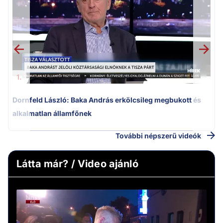
k
1.
Dornfeld László: Baka András erkölcsileg megbukott és
alkalmatlan államfőnek
További népszerű videók
Látta már? / Video ajánló