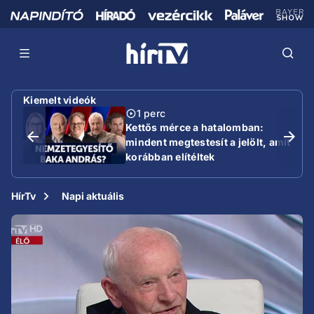
Kiemelt videók
1 perc
Kettős mérce a hatalomban:
mindent megtestesít a jelölt, amit
korábban elítéltek
HírTv
Napi aktuális