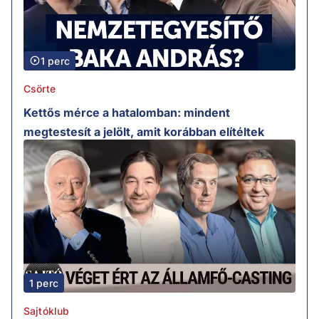
1 perc
Csörte
Kettős mérce a hatalomban: mindent
megtestesít a jelölt, amit korábban elítéltek
1 perc
Sajtóklub