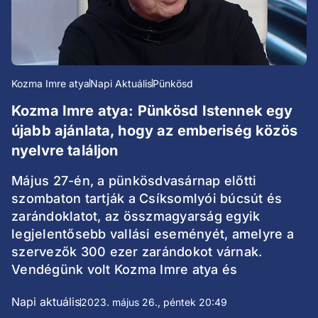
Kozma Imre atya
Napi Aktuális
Pünkösd
Kozma Imre atya: Pünkösd Istennek egy
újabb ajánlata, hogy az emberiség közös
nyelvre találjon
Május 27-én, a pünkösdvasárnap előtti
szombaton tartják a Csíksomlyói búcsút és
zarándoklatot, az összmagyarság egyik
legjelentősebb vallási eseményét, amelyre a
szervezők 300 ezer zarándokot várnak.
Vendégünk volt Kozma Imre atya és
Napi aktuális
2023. május 26., péntek 20:49