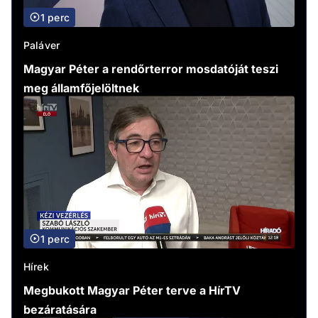
1 perc
Paláver
Magyar Péter a rendőrterror mosdatóját teszi
meg államfőjelöltnek
1 perc
Hírek
Megbukott Magyar Péter terve a HírTV
bezáratására