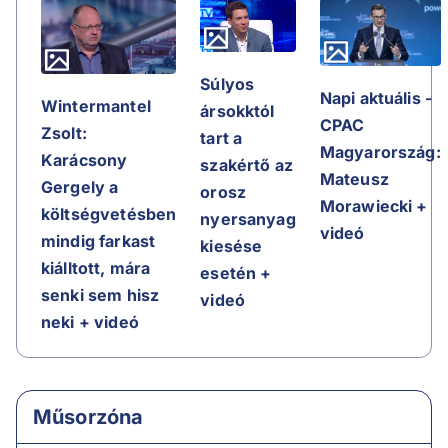
Súlyos
Napi aktuális -
Wintermantel
ársokktól
CPAC
Zsolt:
tart a
Magyarország:
Karácsony
szakértő az
Mateusz
Gergely a
orosz
Morawiecki +
költségvetésben
nyersanyag
videó
mindig farkast
kiesése
kiálltott, mára
esetén +
senki sem hisz
videó
neki + videó
Műsorzóna