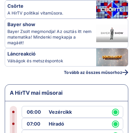
Csörte
A HírTV politikai vitaműsora.
Bayer show
Bayer Zsolt megmondja! Az osztás itt nem
matematika! Mindenki megkapja a
magáét!
Láncreakció
Válságok és metszéspontok
Tovább az összes műsorhoz
A HírTV mai műsorai
06:00
Vezércikk
07:00
Híradó