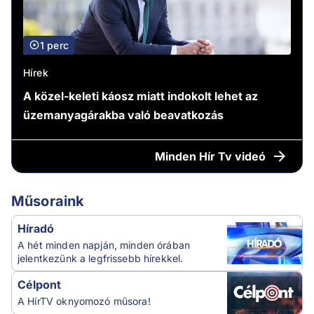
1 perc
Hírek
A közel-keleti káosz miatt indokolt lehet az
üzemanyagárakba való beavatkozás
Minden
Hír Tv videó
Műsoraink
Híradó
A hét minden napján, minden órában
jelentkezünk a legfrissebb hírekkel.
Célpont
A HírTV oknyomozó műsora!