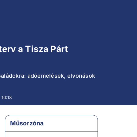
terv a Tisza Párt
 családokra: adóemelések, elvonások
 10:18
Műsorzóna