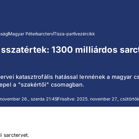
aság
Magyar Péter
sarcterv
Tisza-part
vezércikk
isszatértek: 1300 milliárdos sarc
t tervei katasztrofális hatással lennének a magyar
repel a "szakértői" csomagban.
november 26., szerda 21:45
Frissítve: 2025. november 27., csütörtök
i sarctervet.