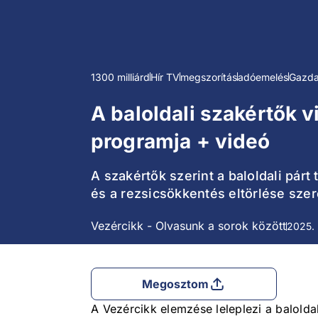
1300 milliárd
Hír TV
megszorítás
adóemelés
Gazd
A baloldali szakértők v
programja + videó
A szakértők szerint a baloldali pár
és a rezsicsökkentés eltörlése sze
Vezércikk - Olvasunk a sorok között
2025. 
Megosztom
A Vezércikk elemzése leleplezi a baloldal