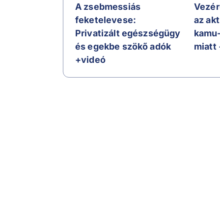
A zsebmessiás
Vezér
feketelevese:
az akt
Privatizált egészségügy
kamu-
és egekbe szökő adók
miatt
+videó