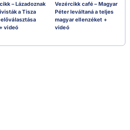
cikk – Lázadoznak
Vezércikk café – Magyar
ivisták a Tisza
Péter leváltaná a teljes
előválasztása
magyar ellenzéket +
 + videó
videó