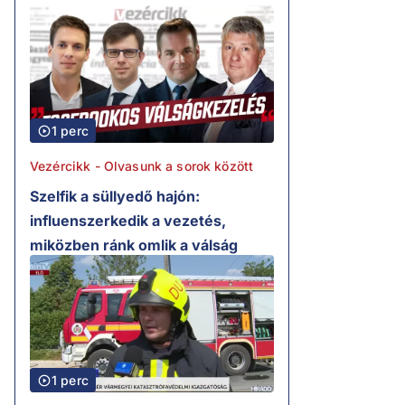
1 perc
Vezércikk - Olvasunk a sorok között
Szelfik a süllyedő hajón:
influenszerkedik a vezetés,
miközben ránk omlik a válság
1 perc