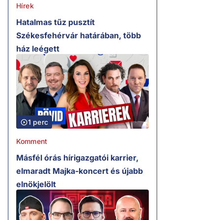
Hírek
Hatalmas tűz pusztít
Székesfehérvár határában, több
ház leégett
1 perc
Komment
Másfél órás hírigazgatói karrier,
elmaradt Majka-koncert és újabb
elnökjelölt