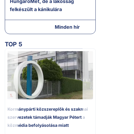
HungaroMet, de a lakosság
felkészült a kánikulára
Minden hír
TOP 5
2.
A miniszterelnök
tájékoztatása Pak
bizonytalanságot
1.
Kormánypárti közszereplők és szakmai
szervezetek támadják Magyar Pétert a
közmédia befolyásolása miatt