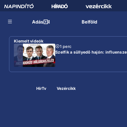
Adás
Belföld
Kiemelt videók
1 perc
Szelfik a süllyedő hajón: influensz
HírTv
Vezércikk