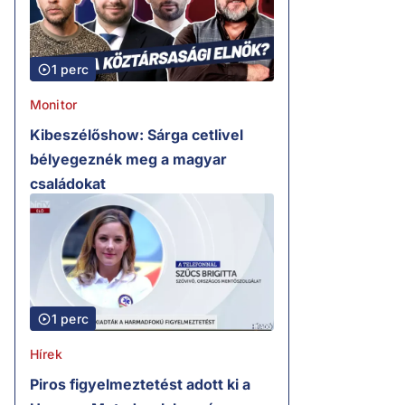
1 perc
Monitor
Kibeszélőshow: Sárga cetlivel
bélyegeznék meg a magyar
családokat
1 perc
Hírek
Piros figyelmeztetést adott ki a