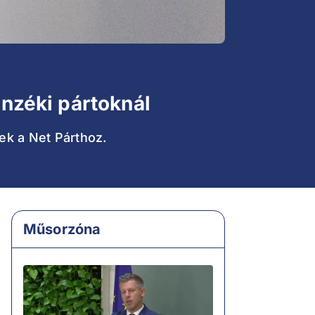
enzéki pártoknál
ek a Net Párthoz.
Műsorzóna