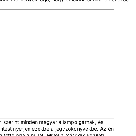
 szerint minden magyar állampolgárnak, és
intést nyerjen ezekbe a jegyzőkönyvekbe. Az én
 tette oda a nullát. Mivel a második kerületi