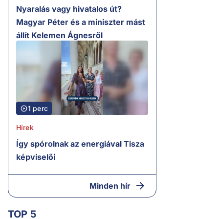
Nyaralás vagy hivatalos út?
Magyar Péter és a miniszter mást
állít Kelemen Ágnesről
1 perc
Hírek
Így spórolnak az energiával Tisza
képviselői
Minden hír
TOP 5