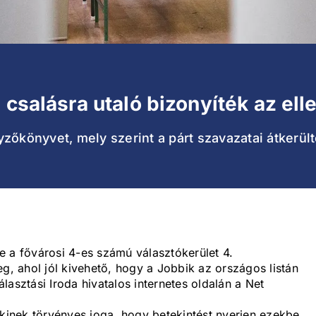
 csalásra utaló bizonyíték az ell
zőkönyvet, mely szerint a párt szavazatai átkerült
tje a fővárosi 4-es számú választókerület 4.
 ahol jól kivehető, hogy a Jobbik az országos listán
asztási Iroda hivatalos internetes oldalán a Net
nkinek törvényes joga, hogy betekintést nyerjen ezekbe