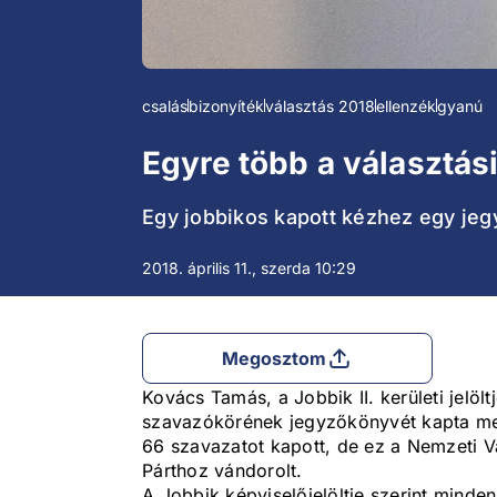
csalás
bizonyíték
választás 2018
ellenzék
gyanú
Egyre több a választási
Egy jobbikos kapott kézhez egy jegy
2018. április 11., szerda 10:29
Megosztom
Kovács Tamás, a Jobbik II. kerületi jelöl
szavazókörének jegyzőkönyvét kapta meg,
66 szavazatot kapott, de ez a Nemzeti Vál
Párthoz vándorolt.
A Jobbik képviselőjelöltje szerint minde