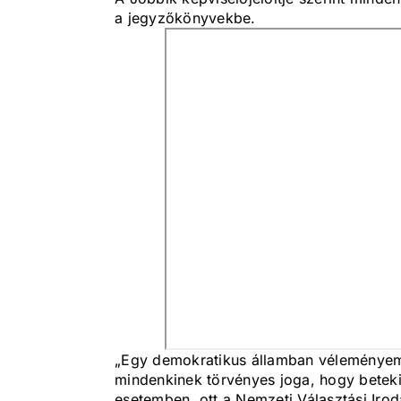
a jegyzőkönyvekbe.
„Egy demokratikus államban véleményem
mindenkinek törvényes joga, hogy betek
esetemben, ott a Nemzeti Választási Iroda