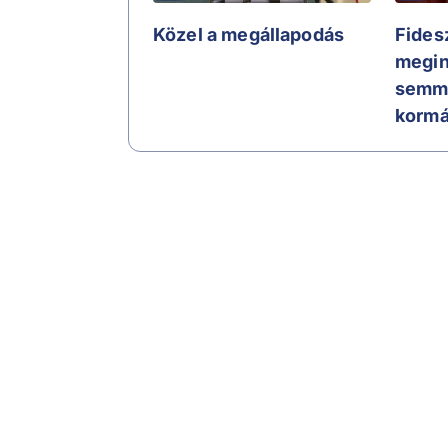
Közel a megállapodás
Fides
megin
semmi
korm