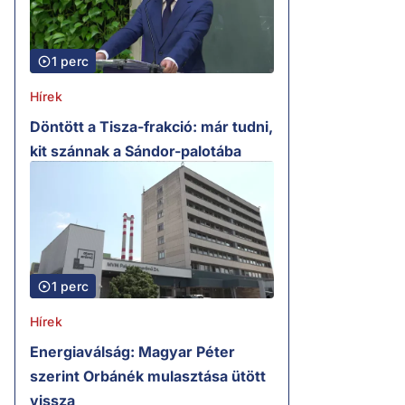
1 perc
Hírek
Döntött a Tisza-frakció: már tudni,
kit szánnak a Sándor-palotába
1 perc
Hírek
Energiaválság: Magyar Péter
szerint Orbánék mulasztása ütött
vissza