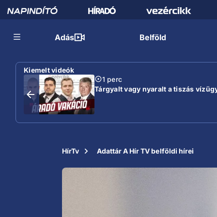
Adás
Belföld
Kiemelt videók
1 perc
Tárgyalt vagy nyaralt a tiszás vízügy
HírTv
Adattár A Hír TV belföldi hírei