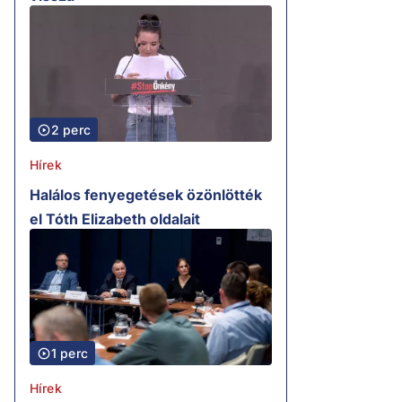
2 perc
Hírek
Halálos fenyegetések özönlötték
el Tóth Elizabeth oldalait
1 perc
Hírek