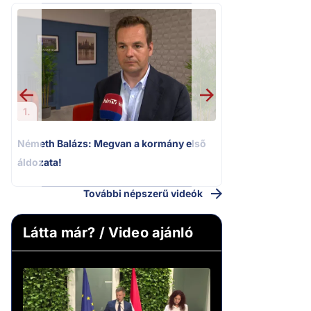
2.
Kioktató hangne
Magyar Péter a vá
riportere felé
1.
Németh Balázs: Megvan a kormány első
áldozata!
További népszerű videók
Látta már? / Video ajánló