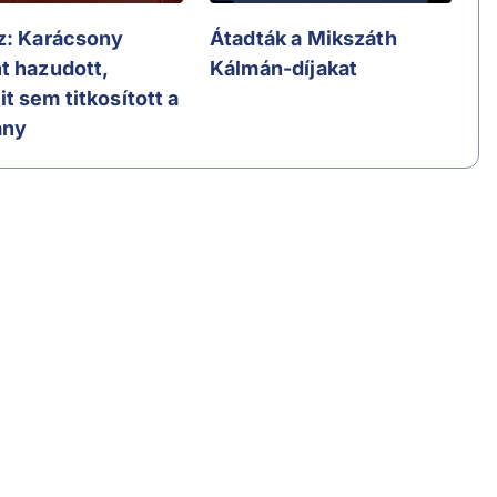
z: Karácsony
Átadták a Mikszáth
t hazudott,
Kálmán-díjakat
t sem titkosított a
ány