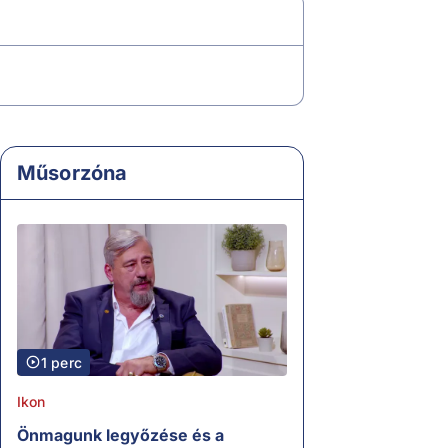
Műsorzóna
1 perc
Ikon
Önmagunk legyőzése és a