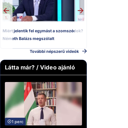
politizálást
1.
Miért jelentik fel egymást a szomszédok?
Németh Balázs megszólalt
További népszerű videók
Látta már? / Video ajánló
1 perc