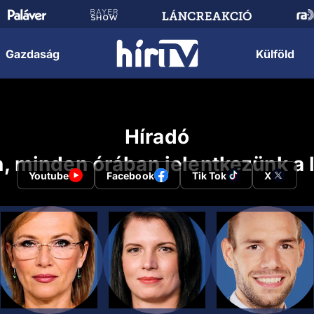
Gazdaság
Külföld
Híradó
, minden órában jelentkezünk a l
Youtube
Facebook
Tik Tok
X