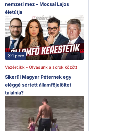
nemzeti mez – Mocsai Lajos
életútja
1 perc
Vezércikk - Olvasunk a sorok között
Sikerül Magyar Péternek egy
eléggé sértett államfőjelöltet
találnia?