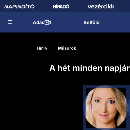
Adás
Belföld
HírTv
Műsorok
A hét minden napján