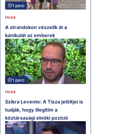
1 perc
Hírek
A strandokon vészelik át a
kánikulát az emberek
1 perc
Hírek
Szikra Levente: A Tisza jelöltjei is
tudják, hogy illegitim a
köztársasági elnöki pozíció