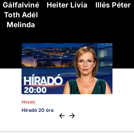
Gálfalviné
Heiter Lívia
Illés Péter
Toth Adél
Melinda
Híradó
Híradó 20 óra