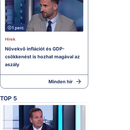
1 perc
Hírek
Növekvő inflációt és GDP-
csökkenést is hozhat magával az
aszály
Minden hír
TOP 5
2.
Moszkvai gyomros a
sajtó nyíltan kineve