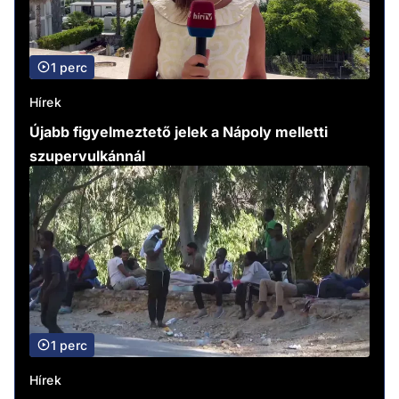
1 perc
Hírek
Újabb figyelmeztető jelek a Nápoly melletti
szupervulkánnál
1 perc
Hírek