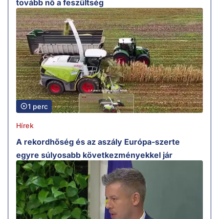
tovább nő a feszültség
1 perc
Hírek
A rekordhőség és az aszály Európa-szerte
egyre súlyosabb következményekkel jár