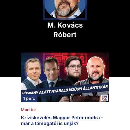
M. Kovács
Róbert
1 perc
Monitor
Kríziskezelés Magyar Péter módra –
már a támogatói is unják?