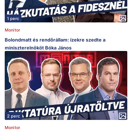
1 perc
Monitor
Bolondmatt és rendőrállam: ízekre szedte a
miniszterelnököt Bóka János
2 perc
Monitor