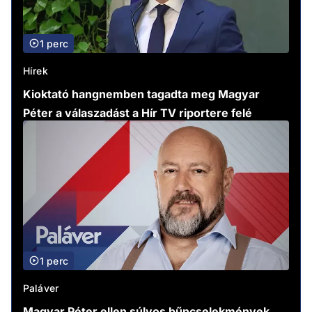
1 perc
Hírek
Kioktató hangnemben tagadta meg Magyar
Péter a válaszadást a Hír TV riportere felé
1 perc
Paláver
Magyar Péter ellen súlyos bűncselekmények