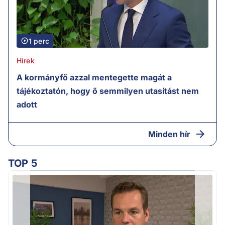
1 perc
Hírek
A kormányfő azzal mentegette magát a
tájékoztatón, hogy ő semmilyen utasítást nem
adott
Minden hír
TOP 5
F