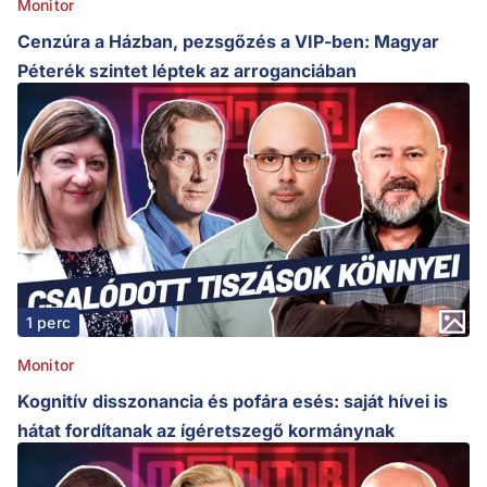
Monitor
Cenzúra a Házban, pezsgőzés a VIP-ben: Magyar
Péterék szintet léptek az arroganciában
1 perc
Monitor
Kognitív disszonancia és pofára esés: saját hívei is
hátat fordítanak az ígéretszegő kormánynak