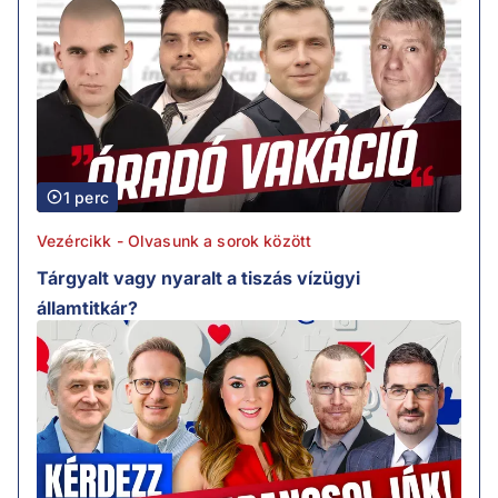
1 perc
Vezércikk - Olvasunk a sorok között
Tárgyalt vagy nyaralt a tiszás vízügyi
államtitkár?