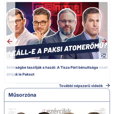
1.
Sötétségbe taszítják a hazát: A Tisza Párt bénultsága miatt
Í
állítják le Paksot
További népszerű videók
Műsorzóna