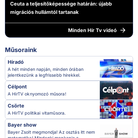
Ceuta a teljesítőképessége határán: újabb
migrációs hullámtól tartanak
Minden
Hír Tv videó
Műsoraink
Híradó
A hét minden napján, minden órában
jelentkezünk a legfrissebb hírekkel.
Célpont
A HírTV oknyomozó műsora!
Csörte
A HírTV politikai vitaműsora.
Bayer show
Bayer Zsolt megmondja! Az osztás itt nem
matematika! Mindenki megkapja a