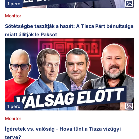
1 perc
Monitor
Sötétségbe taszítják a hazát: A Tisza Párt bénultsága
miatt állítják le Paksot
1 perc
Monitor
Ígéretek vs. valóság – Hová tűnt a Tisza vízügyi
terve?