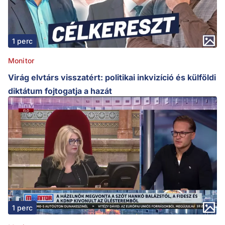
1 perc
Monitor
Virág elvtárs visszatért: politikai inkvizíció és külföldi
diktátum fojtogatja a hazát
1 perc