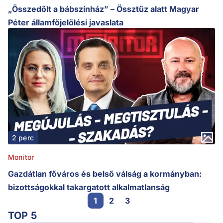
„Összedőlt a bábszínház” – Össztűz alatt Magyar
Péter államfőjelölési javaslata
2 perc
Monitor
Gazdátlan főváros és belső válság a kormányban:
bizottságokkal takargatott alkalmatlanság
1
2
3
TOP 5