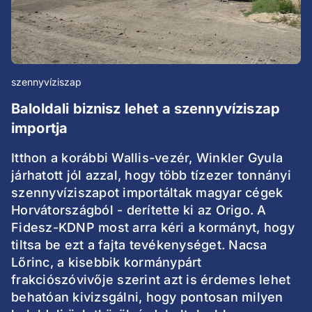
szennyvíziszap
Baloldali biznisz lehet a szennyvíziszap
importja
Itthon a korábbi Wallis-vezér, Winkler Gyula
járhatott jól azzal, hogy több tízezer tonnányi
szennyvíziszapot importáltak magyar cégek
Horvátországból - derítette ki az Origo. A
Fidesz-KDNP most arra kéri a kormányt, hogy
tiltsa be ezt a fajta tevékenységet. Nacsa
Lőrinc, a kisebbik kormánypárt
frakciószóvivője szerint azt is érdemes lehet
behatóan kivizsgálni, hogy pontosan milyen