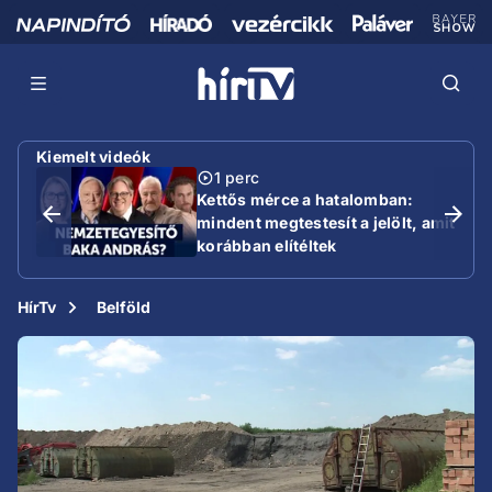
Kiemelt videók
1 perc
Kettős mérce a hatalomban:
mindent megtestesít a jelölt, amit
korábban elítéltek
HírTv
Belföld