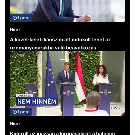
1 perc
Hírek
A közel-keleti káosz miatt indokolt lehet az
üzemanyagárakba való beavatkozás
1 perc
Hírek
Kiderült az igazság a kirúgásokról: a hatalom