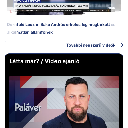
1.
Dornfeld László: Baka András erkölcsileg megbukott és
alkalmatlan államfőnek
További népszerű videók
Látta már? / Video ajánló