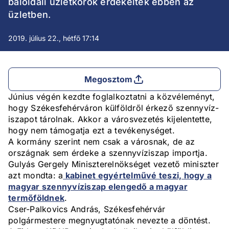
baloldali üzletkörök érdekeltek ebben az
üzletben.
2019. július 22., hétfő 17:14
Megosztom
Június végén kezdte foglalkoztatni a közvéleményt,
hogy Székesfehérváron külföldről érkező szennyvíz-
iszapot tárolnak. Akkor a városvezetés kijelentette,
hogy nem támogatja ezt a tevékenységet.
A kormány szerint nem csak a városnak, de az
országnak sem érdeke a szennyvíziszap importja.
Gulyás Gergely Miniszterelnökséget vezető miniszter
azt mondta: a
kabinet egyértelművé teszi, hogy a
magyar szennyvíziszap elengedő a magyar
termőföldnek
.
Cser-Palkovics András, Székesfehérvár
polgármestere megnyugtatónak nevezte a döntést.