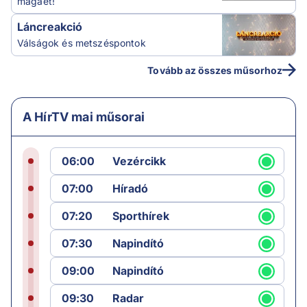
magáét!
Láncreakció
Válságok és metszéspontok
Tovább az összes műsorhoz
A HírTV mai műsorai
06:00
Vezércikk
07:00
Híradó
07:20
Sporthírek
07:30
Napindító
09:00
Napindító
09:30
Radar