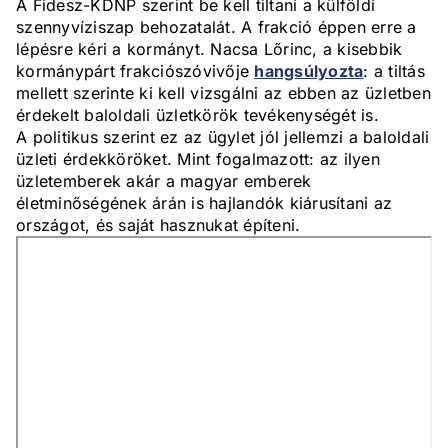
A Fidesz-KDNP szerint be kell tiltani a külföldi
szennyvíziszap behozatalát. A frakció éppen erre a
lépésre kéri a kormányt. Nacsa Lőrinc, a kisebbik
kormánypárt frakciószóvivője
hangsúlyozta
: a tiltás
mellett szerinte ki kell vizsgálni az ebben az üzletben
érdekelt baloldali üzletkörök tevékenységét is.
A politikus szerint ez az ügylet jól jellemzi a baloldali
üzleti érdekköröket. Mint fogalmazott: az ilyen
üzletemberek akár a magyar emberek
életminőségének árán is hajlandók kiárusítani az
országot, és saját hasznukat építeni.