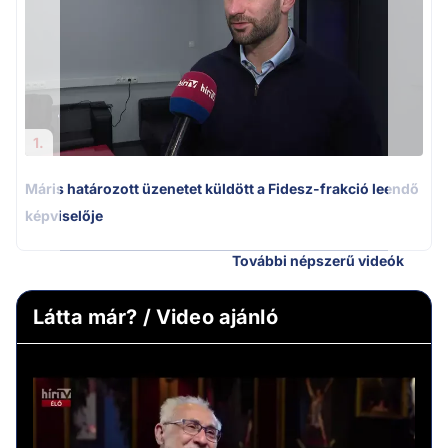
1.
Máris határozott üzenetet küldött a Fidesz-frakció leendő
képviselője
További népszerű videók
Látta már? / Video ajánló