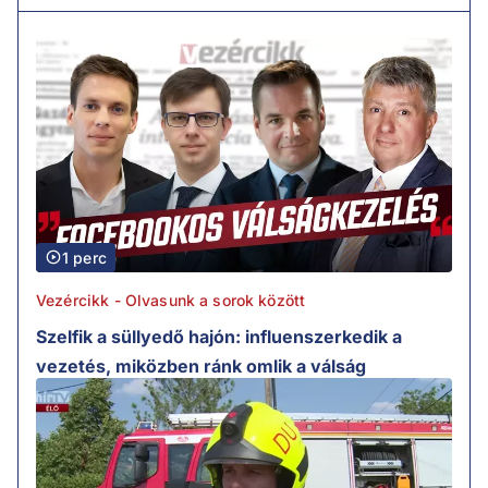
1 perc
Vezércikk - Olvasunk a sorok között
Szelfik a süllyedő hajón: influenszerkedik a
vezetés, miközben ránk omlik a válság