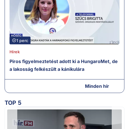
1 perc
Hírek
Piros figyelmeztetést adott ki a HungaroMet, de
a lakosság felkészült a kánikulára
Minden hír
TOP 5
Ú