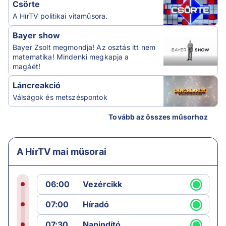
Csörte
A HírTV politikai vitaműsora.
Bayer show
Bayer Zsolt megmondja! Az osztás itt nem
matematika! Mindenki megkapja a
magáét!
Láncreakció
Válságok és metszéspontok
Tovább az összes műsorhoz
A HírTV mai műsorai
06:00
Vezércikk
07:00
Híradó
07:30
Napindító