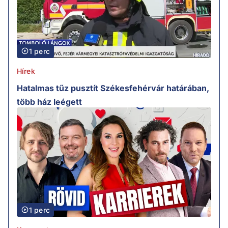
1 perc
Hírek
Hatalmas tűz pusztít Székesfehérvár határában,
több ház leégett
1 perc