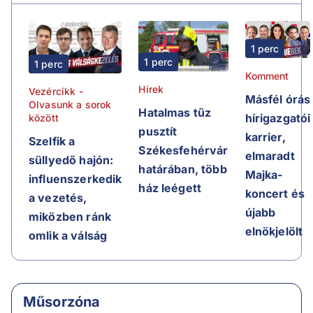
1 perc
1 perc
1 perc
Komment
Hírek
Vezércikk -
Másfél órás
Olvasunk a sorok
Hatalmas tűz
hírigazgatói
között
pusztít
karrier,
Szelfik a
Székesfehérvár
elmaradt
süllyedő hajón:
határában, több
Majka-
influenszerkedik
ház leégett
koncert és
a vezetés,
újabb
miközben ránk
elnökjelölt
omlik a válság
Műsorzóna