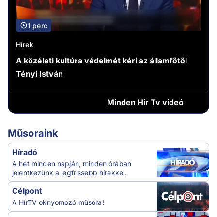
1 perc
Hírek
A közéleti kultúra védelmét kéri az államfőtől
Tényi István
Minden
Hír Tv videó
Műsoraink
Híradó
A hét minden napján, minden órában
jelentkezünk a legfrissebb hírekkel.
Célpont
A HírTV oknyomozó műsora!