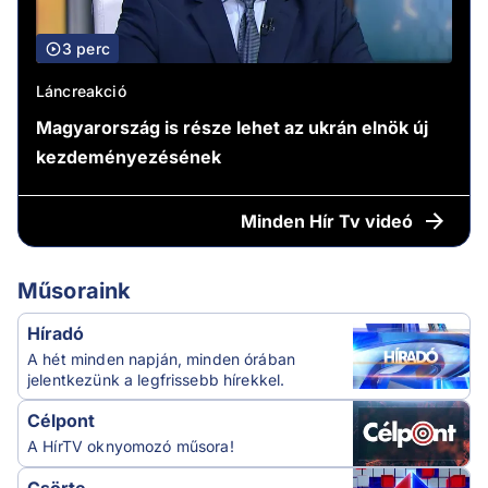
3 perc
Láncreakció
Magyarország is része lehet az ukrán elnök új
kezdeményezésének
Minden
Hír Tv videó
Műsoraink
Híradó
A hét minden napján, minden órában
jelentkezünk a legfrissebb hírekkel.
Célpont
A HírTV oknyomozó műsora!