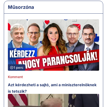
Műsorzóna
1 perc
Komment
Azt kérdezheti a sajtó, ami a miniszterelnöknek
is tetszik?