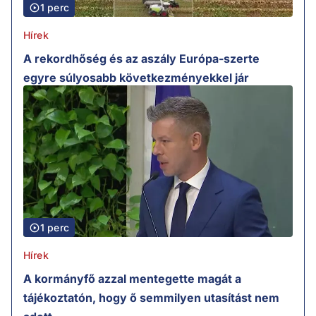
1 perc
Hírek
A rekordhőség és az aszály Európa-szerte
egyre súlyosabb következményekkel jár
1 perc
Hírek
A kormányfő azzal mentegette magát a
tájékoztatón, hogy ő semmilyen utasítást nem