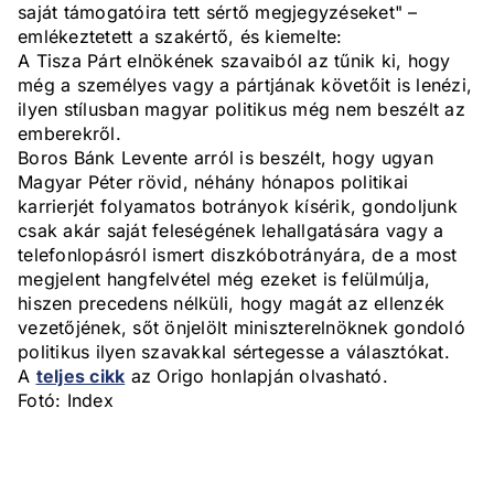
saját támogatóira tett sértő megjegyzéseket" –
emlékeztetett a szakértő, és kiemelte:
A Tisza Párt elnökének szavaiból az tűnik ki, hogy
még a személyes vagy a pártjának követőit is lenézi,
ilyen stílusban magyar politikus még nem beszélt az
emberekről.
Boros Bánk Levente arról is beszélt, hogy ugyan
Magyar Péter rövid, néhány hónapos politikai
karrierjét folyamatos botrányok kísérik, gondoljunk
csak akár saját feleségének lehallgatására vagy a
telefonlopásról ismert diszkóbotrányára, de a most
megjelent hangfelvétel még ezeket is felülmúlja,
hiszen precedens nélküli, hogy magát az ellenzék
vezetőjének, sőt önjelölt miniszterelnöknek gondoló
politikus ilyen szavakkal sértegesse a választókat.
A
teljes cikk
az Origo honlapján olvasható.
Fotó: Index