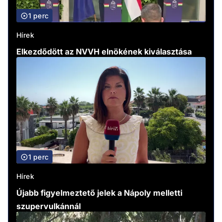
1 perc
Hírek
Elkezdődött az NVVH elnökének kiválasztása
1 perc
Hírek
Újabb figyelmeztető jelek a Nápoly melletti
szupervulkánnál