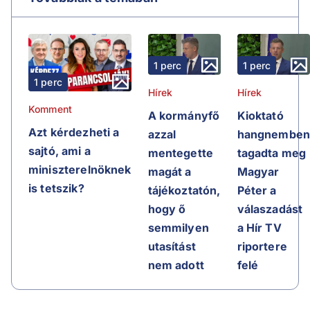
1 perc
1 perc
1 perc
Hírek
Hírek
Komment
A kormányfő
Kioktató
Azt kérdezheti a
azzal
hangnembe
sajtó, ami a
mentegette
tagadta meg
miniszterelnöknek
magát a
Magyar
is tetszik?
tájékoztatón,
Péter a
hogy ő
válaszadást
semmilyen
a Hír TV
utasítást
riportere
nem adott
felé