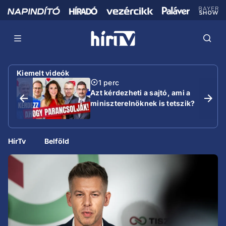
Kiemelt videók
1 perc
Azt kérdezheti a sajtó, ami a
miniszterelnöknek is tetszik?
HírTv
Belföld