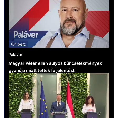
1 perc
Paláver
Magyar Péter ellen súlyos bűncselekmények
gyanúja miatt tettek feljelentést