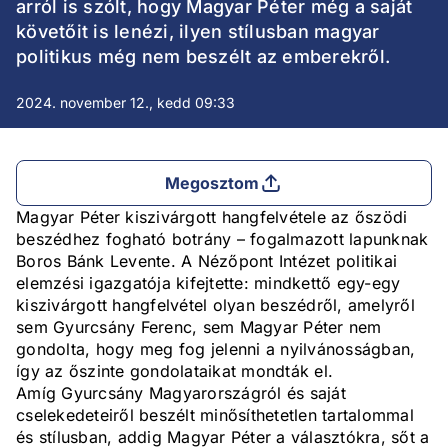
arról is szólt, hogy Magyar Péter még a saját
követőit is lenézi, ilyen stílusban magyar
politikus még nem beszélt az emberekről.
2024. november 12., kedd 09:33
Megosztom
Magyar Péter kiszivárgott hangfelvétele az őszödi
beszédhez fogható botrány – fogalmazott lapunknak
Boros Bánk Levente. A Nézőpont Intézet politikai
elemzési igazgatója kifejtette: mindkettő egy-egy
kiszivárgott hangfelvétel olyan beszédről, amelyről
sem Gyurcsány Ferenc, sem Magyar Péter nem
gondolta, hogy meg fog jelenni a nyilvánosságban,
így az őszinte gondolataikat mondták el.
Amíg Gyurcsány Magyarországról és saját
cselekedeteiről beszélt minősíthetetlen tartalommal
és stílusban, addig Magyar Péter a választókra, sőt a