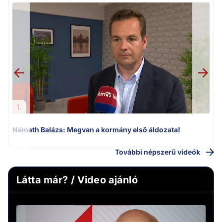
F
1.
Németh Balázs: Megvan a kormány első áldozata!
További népszerű videók
Látta már? / Video ajánló