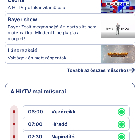
Csörte
A HírTV politikai vitaműsora.
Bayer show
Bayer Zsolt megmondja! Az osztás itt nem
matematika! Mindenki megkapja a
magáét!
Láncreakció
Válságok és metszéspontok
Tovább az összes műsorhoz
A HírTV mai műsorai
06:00
Vezércikk
07:00
Híradó
07:30
Napindító