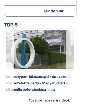
Minden hír
TOP 5
2.
Kétségbeesett ca
Polgár Judit és 
volt főbíró a me
1.
Kormánypárti közszereplők és szakmai
szervezetek támadják Magyar Pétert a
közmédia befolyásolása miatt
További népszerű videók