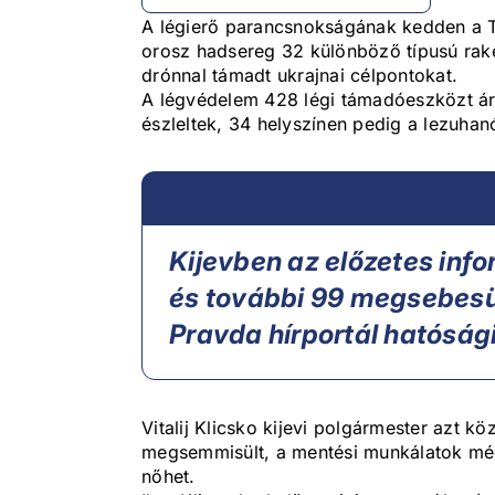
A légierő parancsnokságának kedden a Tel
orosz hadsereg 32 különböző típusú rak
drónnal támadt ukrajnai célpontokat.
A légvédelem 428 légi támadóeszközt ár
észleltek, 34 helyszínen pedig a lezuha
Kijevben az előzetes inf
és további 99 megsebesült
Pravda hírportál hatósági
Vitalij Klicsko kijevi polgármester azt k
megsemmisült, a mentési munkálatok mé
nőhet.