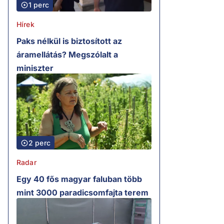
1 perc
Hírek
Paks nélkül is biztosított az
áramellátás? Megszólalt a
miniszter
2 perc
Radar
Egy 40 fős magyar faluban több
mint 3000 paradicsomfajta terem