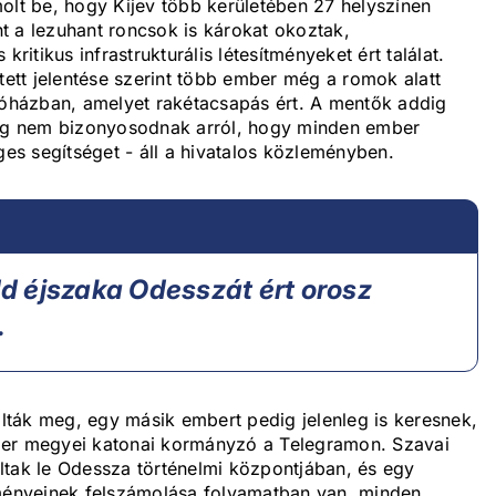
olt be, hogy Kijev több kerületében 27 helyszínen
t a lezuhant roncsok is károkat okoztak,
ritikus infrastrukturális létesítményeket ért találat.
tt jelentése szerint több ember még a romok alatt
akóházban, amelyet rakétacsapás ért. A mentők addig
 meg nem bizonyosodnak arról, hogy minden ember
s segítséget - áll a hivatalos közleményben.
d éjszaka Odesszát ért orosz
.
lálták meg, egy másik embert pedig jelenleg is keresnek,
per megyei katonai kormányzó a Telegramon. Szavai
ltak le Odessza történelmi központjában, és egy
zményeinek felszámolása folyamatban van, minden