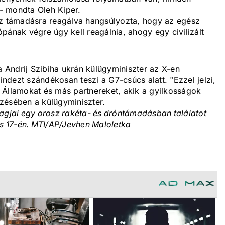
 - mondta Oleh Kiper.
sz támadásra reagálva hangsúlyozta, hogy az egész
pának végre úgy kell reagálnia, ahogy egy civilizált
Andrij Szibiha ukrán külügyminiszter az X-en
mindezt szándékosan teszi a G7-csúcs alatt. "Ezzel jelzi,
 Államokat és más partnereket, akik a gyilkosságok
gyzésében a külügyminiszter.
tagjai egy orosz rakéta- és dróntámadásban találatot
us 17-én. MTI/AP/Jevhen Maloletka