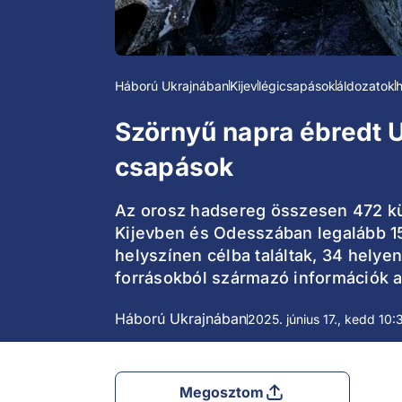
Háború Ukrajnában
Kijev
légicsapások
áldozatok
h
Szörnyű napra ébredt U
csapások
Az orosz hadsereg összesen 472 külö
Kijevben és Odesszában legalább 1
helyszínen célba találtak, 34 helye
forrásokból származó információk a
Háború Ukrajnában
2025. június 17., kedd 10:
Megosztom