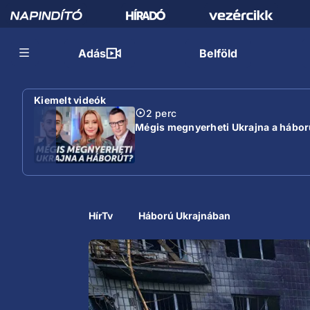
Adás
Belföld
Kiemelt videók
2 perc
Mégis megnyerheti Ukrajna a hábor
HírTv
Háború Ukrajnában