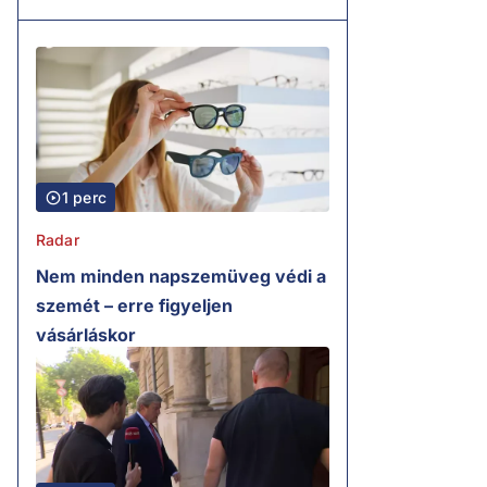
1 perc
Radar
Nem minden napszemüveg védi a
szemét – erre figyeljen
vásárláskor