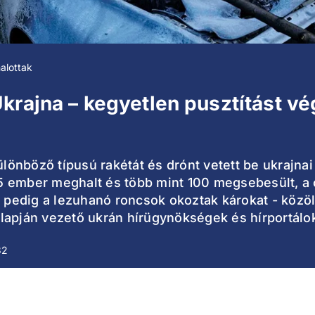
alottak
krajna – kegyetlen pusztítást vé
nböző típusú rakétát és drónt vetett be ukrajnai 
5 ember meghalt és több mint 100 megsebesült, a
n pedig a lezuhanó roncsok okoztak károkat - közö
lapján vezető ukrán hírügynökségek és hírportálo
32