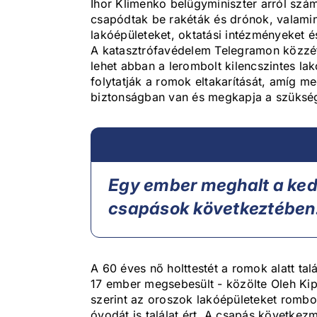
Ihor Klimenko belügyminiszter arról szám
csapódtak be rakéták és drónok, valamin
lakóépületeket, oktatási intézményeket és k
A katasztrófavédelem Telegramon közzéte
lehet abban a lerombolt kilencszintes l
folytatják a romok eltakarítását, amíg
biztonságban van és megkapja a szüksége
Egy ember meghalt a ked
csapások következtében
A 60 éves nő holttestét a romok alatt ta
17 ember megsebesült - közölte Oleh Ki
szerint az oroszok lakóépületeket rombo
óvodát is találat ért. A csapás követke