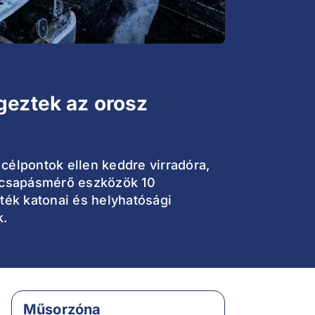
geztek az orosz
célpontok ellen keddre virradóra,
 csapásmérő eszközök 10
lték katonai és helyhatósági
k.
Műsorzóna