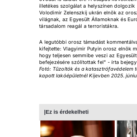
illetékes szolgálat a helyszínen dolgozik
Volodimir Zelenszkij ukrán elnök az oro
világnak, az Egyesült Államoknak és Euró
társadalom reagál a terroristákra.
A legutóbbi orosz támadást kommentálva 
kifejtette: Vlagyimir Putyin orosz elnök 
hogy teljesen semmibe veszi az Egyesült
befejezésére szólítottak fel" - írta beje
Fotó: Tűzoltók és a katasztrófavédelem 
kapott lakóépületnél Kijevben 2025. júni