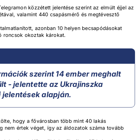
egramon közzétett jelentése szerint az elmúlt éjjel az
étával, valamint 440 csapásmérő és megtévesztő
talmatlanított, azonban 10 helyen becsapódásokat
nó roncsok okoztak károkat.
ormációk szerint 14 ember meghalt
 - jelentette az Ukrajinszka
 jelentések alapján.
özölte, hogy a fővárosban több mint 40 lakás
g nem értek véget, így az áldozatok száma tovább