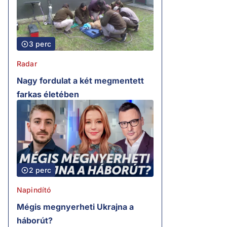
3 perc
Radar
Nagy fordulat a két megmentett
farkas életében
2 perc
Napindító
Mégis megnyerheti Ukrajna a
háborút?