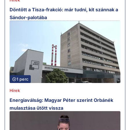
Döntött a Tisza-frakció: már tudni, kit szánnak a
Sándor-palotába
1 perc
Hírek
Energiaválság: Magyar Péter szerint Orbánék
mulasztása ütött vissza