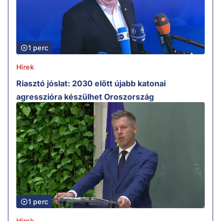
1 perc
Hírek
Riasztó jóslat: 2030 előtt újabb katonai
agresszióra készülhet Oroszország
1 perc
Hírek