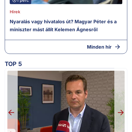
1 perc
Hírek
Nyaralás vagy hivatalos út? Magyar Péter és a
miniszter mást állít Kelemen Ágnesről
Minden hír
TOP 5
v