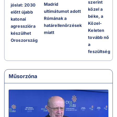
szerint
Madrid
jóslat: 2030
közel a
ultimátumot adott
előtt újabb
béke, a
Rómának a
katonai
Közel-
határellenőrzések
agresszióra
Keleten
miatt
készülhet
tovább nő
Oroszország
a
feszültség
Műsorzóna