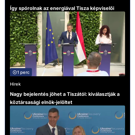
Így spórolnak az energiával Tisza képviselői
1 perc
Hírek
Nagy bejelentés jöhet a Tiszától: kiválasztják a
köztársasági elnök-jelöltet