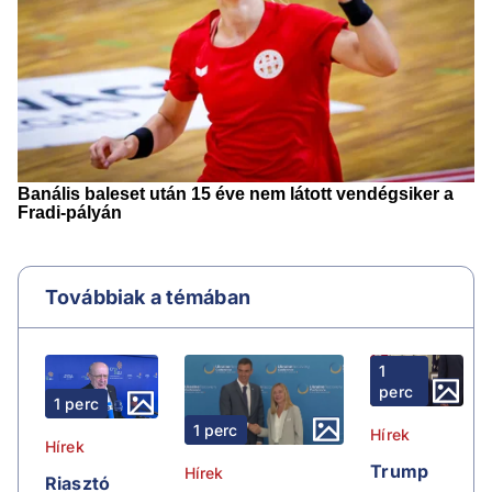
Továbbiak a témában
1
perc
1 perc
1 perc
Hírek
Hírek
Trump
Hírek
Riasztó