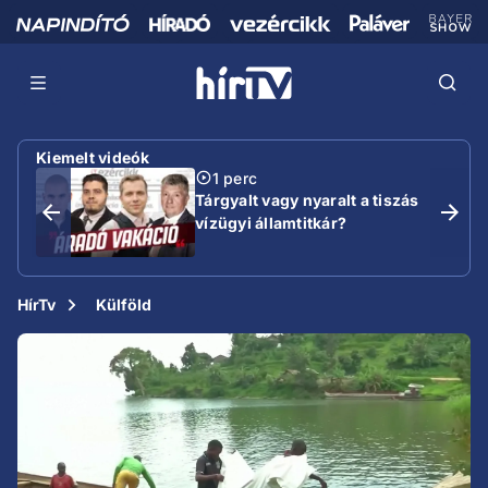
Kiemelt videók
1 perc
Tárgyalt vagy nyaralt a tiszás
vízügyi államtitkár?
HírTv
Külföld