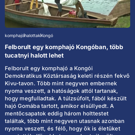
komphajó
halottak
Kongó
Felborult egy komphajó Kongóban, több
tucatnyi halott lehet
Felborult egy komphajó a Kongói
Demokratikus Köztársaság keleti részén fekvő
Kivu-tavon. Több mint negyven embernek
nyoma veszett, a hatóságok attól tartanak,
hogy megfulladtak. A túlzsúfolt, fából készült
hajó Gomába tartott, amikor elsüllyedt. A
mentőcsapatok eddig három holttestet
találtak, több mint negyven utasnak azonban
nyoma veszett, és félő, hogy ők is életüket