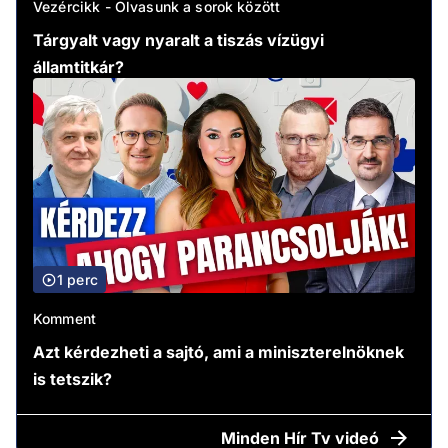
Vezércikk - Olvasunk a sorok között
Tárgyalt vagy nyaralt a tiszás vízügyi
államtitkár?
1 perc
Komment
Azt kérdezheti a sajtó, ami a miniszterelnöknek
is tetszik?
Minden
Hír Tv videó