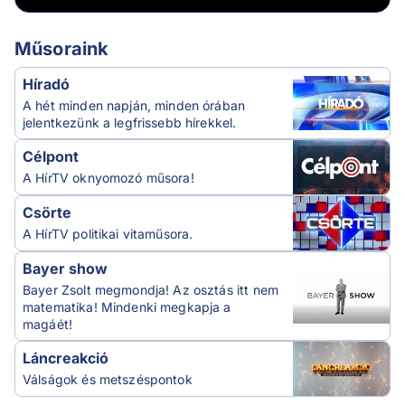
Műsoraink
Híradó
A hét minden napján, minden órában
jelentkezünk a legfrissebb hírekkel.
Célpont
A HírTV oknyomozó műsora!
Csörte
A HírTV politikai vitaműsora.
Bayer show
Bayer Zsolt megmondja! Az osztás itt nem
matematika! Mindenki megkapja a
magáét!
Láncreakció
Válságok és metszéspontok