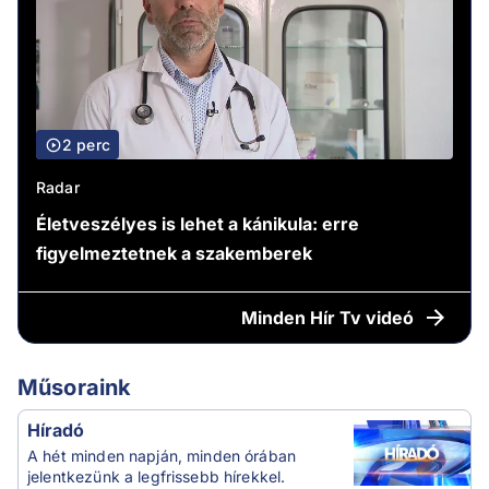
2 perc
Radar
Életveszélyes is lehet a kánikula: erre
figyelmeztetnek a szakemberek
Minden
Hír Tv videó
Műsoraink
Híradó
A hét minden napján, minden órában
jelentkezünk a legfrissebb hírekkel.