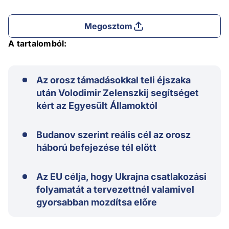
Megosztom
A tartalomból:
Az orosz támadásokkal teli éjszaka
után Volodimir Zelenszkij segítséget
kért az Egyesült Államoktól
Budanov szerint reális cél az orosz
háború befejezése tél előtt
Az EU célja, hogy Ukrajna csatlakozási
folyamatát a tervezettnél valamivel
gyorsabban mozdítsa előre