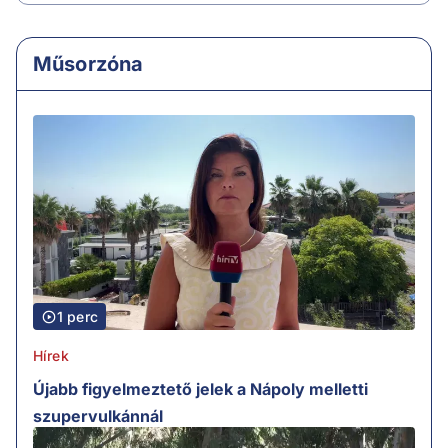
Műsorzóna
1 perc
Hírek
Újabb figyelmeztető jelek a Nápoly melletti
szupervulkánnál