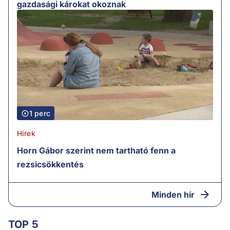
gazdasági károkat okoznak
1 perc
Hírek
Horn Gábor szerint nem tartható fenn a
rezsicsökkentés
Minden hír
TOP 5