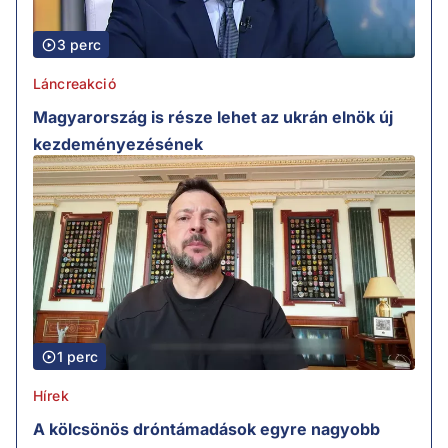
3 perc
Láncreakció
Magyarország is része lehet az ukrán elnök új
kezdeményezésének
1 perc
Hírek
A kölcsönös dróntámadások egyre nagyobb