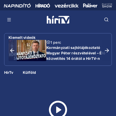
Kiemelt videók
1 perc
Kormányzati sajtótájékoztató
Magyar Péter részvételével – Élő
közvetítés 14 órától a HírTV-n
HírTv
Külföld