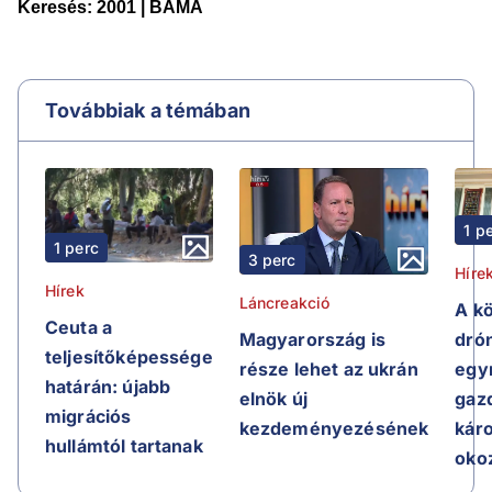
Továbbiak a témában
1 p
1 perc
3 perc
Híre
Hírek
Láncreakció
A k
Ceuta a
Magyarország is
dró
teljesítőképessége
része lehet az ukrán
egy
határán: újabb
elnök új
gaz
migrációs
kezdeményezésének
kár
hullámtól tartanak
oko