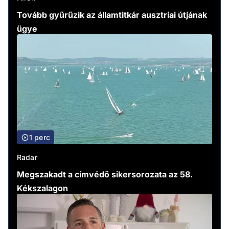
Tovább gyűrűzik az államtitkár ausztriai útjának
ügye
1 perc
Radar
Megszakadt a címvédő sikersorozata az 58.
Kékszalagon