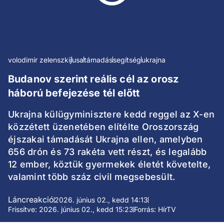
volodimir zelenszkij
usa
támadás
segítség
ukrajna
Budanov szerint reális cél az orosz
háború befejezése tél előtt
Ukrajna külügyminisztere kedd reggel az X-en
közzétett üzenetében elítélte Oroszország
éjszakai támadását Ukrajna ellen, amelyben
656 drón és 73 rakéta vett részt, és legalább
12 ember, köztük gyermekek életét követelte,
valamint több száz civil megsebesült.
Láncreakció
2026. június 02., kedd 14:13
Frissítve: 2026. június 02., kedd 15:23
Forrás: HírTV