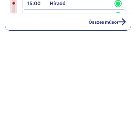
15:00
Híradó
15:30
Paláver
Összes műsor
17:00
Hírek
19:00
Hírek
19:05
Komment
20:00
Híradó
21:05
Vezércikk
22:00
Híradó
22:30
Célpont
23:30
Komment
01:30
Vezércikk