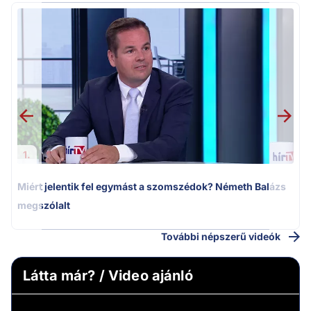
M
k
1.
Miért jelentik fel egymást a szomszédok? Németh Balázs
megszólalt
További népszerű videók
Látta már? / Video ajánló