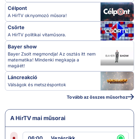
Célpont
A HírTV oknyomozó műsora!
Csörte
A HírTV politikai vitaműsora.
Bayer show
Bayer Zsolt megmondja! Az osztás itt nem
matematika! Mindenki megkapja a
magáét!
Láncreakció
Válságok és metszéspontok
Tovább az összes műsorhoz
A HírTV mai műsorai
06:00
Vezércikk