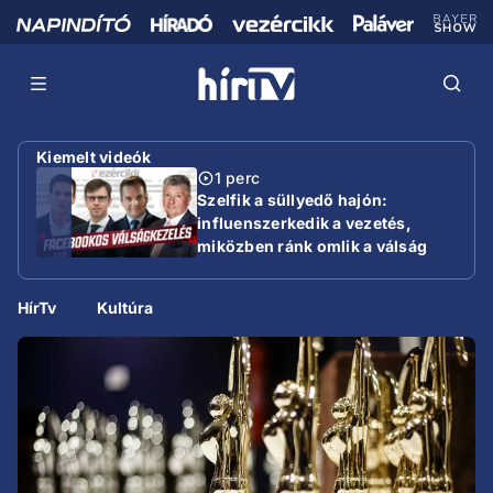
Kiemelt videók
1 perc
Szelfik a süllyedő hajón:
influenszerkedik a vezetés,
miközben ránk omlik a válság
HírTv
Kultúra