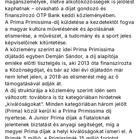
magánszemélyek, illetve alkotóközösségek is jelölést
kaphatnak – olvasható a díjat gondozó és
finanszírozó OTP Bank keddi közleményében.
A Prima Primissima-díj küldetése a kezdetektől fogva
a magyar kultúra művelésének és ápolásának
elismerése, a művészet, a tudomány és a sport jeles
képviselőinek kitüntetése.
A közlemény szerint az idei Prima Primissima
díjátadó egyben Demján Sándor, a díj alapítója
emléke előtti tisztelgés is, aki 2013 óta finanszírozta
a Közönségdíjat, és bár az idei évi díjátadón már
nem lehet jelen, a 2018-as elismerést még az ő
támogatásával adják át.
A díj struktúrája a közlemény szerint idén sem
változott: továbbra is tíz kategóriában hirdetnek
„kiválóságokat”. Minden kategóriában három jelölt
(Prima) közül kerül ki a Prima Primissima díj
nyertese. A Junior Prima díjak a fiataloknak
jelentenek biztatást és anyagi segítséget, míg a
megyei Prima díjak a helyi kiválóságokat ismeri el. A
Primák 5 millió, a Primissimák 15 millió forintot