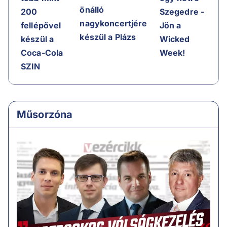
önálló
200
Szegedre -
nagykoncertjére
fellépővel
Jön a
készül a Plázs
készül a
Wicked
Coca-Cola
Week!
SZIN
Műsorzóna