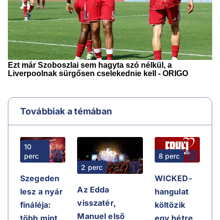
Továbbiak a témában
10
perc
8 perc
2 perc
Szegeden
WICKED-
Az Edda
lesz a nyár
hangulat
visszatér,
fináléja:
költözik
Manuel első
több mint
egy hétre