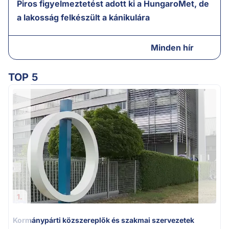
Piros figyelmeztetést adott ki a HungaroMet, de
a lakosság felkészült a kánikulára
Minden hír
TOP 5
A
1.
Kormánypárti közszereplők és szakmai szervezetek