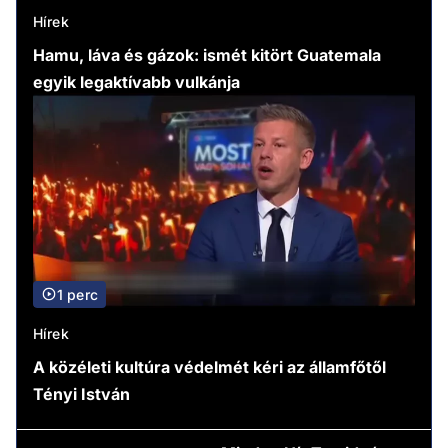
Hírek
Hamu, láva és gázok: ismét kitört Guatemala
egyik legaktívabb vulkánja
1 perc
Hírek
A közéleti kultúra védelmét kéri az államfőtől
Tényi István