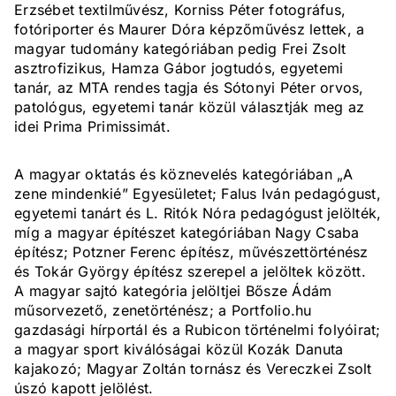
Erzsébet textilművész, Korniss Péter fotográfus,
fotóriporter és Maurer Dóra képzőművész lettek, a
magyar tudomány kategóriában pedig Frei Zsolt
asztrofizikus, Hamza Gábor jogtudós, egyetemi
tanár, az MTA rendes tagja és Sótonyi Péter orvos,
patológus, egyetemi tanár közül választják meg az
idei Prima Primissimát.
A magyar oktatás és köznevelés kategóriában „A
zene mindenkié” Egyesületet; Falus Iván pedagógust,
egyetemi tanárt és L. Ritók Nóra pedagógust jelölték,
míg a magyar építészet kategóriában Nagy Csaba
építész; Potzner Ferenc építész, művészettörténész
és Tokár György építész szerepel a jelöltek között.
A magyar sajtó kategória jelöltjei Bősze Ádám
műsorvezető, zenetörténész; a Portfolio.hu
gazdasági hírportál és a Rubicon történelmi folyóirat;
a magyar sport kiválóságai közül Kozák Danuta
kajakozó; Magyar Zoltán tornász és Vereczkei Zsolt
úszó kapott jelölést.