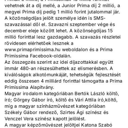
vehetnek át a díj mellé, a Junior Prima díj 2 millió, a
megyei Prima díj pedig 1 millió forint jutalommal jár.
A közönségdíjas jelölt személye idén is SMS-
szavazással dől el. Szavazni szeptember vége és
december eleje között lehet. A közönségdíjas 15
millió forinttal lesz gazdagabb. A szavazás részletei
rövidesen elérhetőek lesznek a
www.primaprimissima.hu weboldalon és a Prima
Primissima Facebook-oldalán.
Az összegzés szerint az idei díjazottakkal együtt
immár 480-an részesülhettek az elismerésben. A
kiválóságok alkotómunkáját, tehetségük fejlesztését
eddig összesen 4 milliárd forinttal támogatta a Prima
Primissima Alapítvány.
Magyar irodalom kategóriában Bertók László költő,
író; Görgey Gábor író, költő és Vári Attila író,költő,
míg a magyar színházművészet kategóriában
Székely Gábor rendező, Szirtes Ági színész és
Venczel Vera színész kapott jelölést.
A magyar képzőművészet jelöltjei Katona Szabó