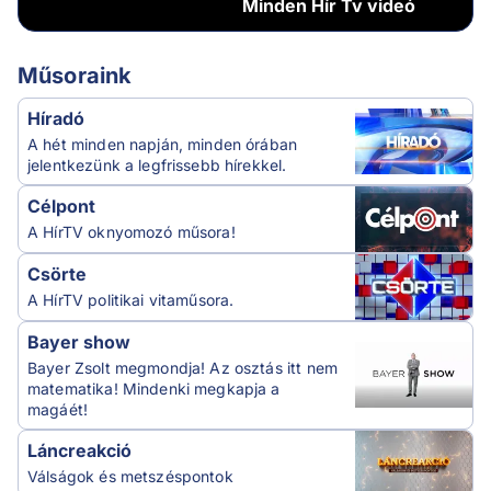
Minden
Hír Tv videó
Műsoraink
Híradó
A hét minden napján, minden órában
jelentkezünk a legfrissebb hírekkel.
Célpont
A HírTV oknyomozó műsora!
Csörte
A HírTV politikai vitaműsora.
Bayer show
Bayer Zsolt megmondja! Az osztás itt nem
matematika! Mindenki megkapja a
magáét!
Láncreakció
Válságok és metszéspontok