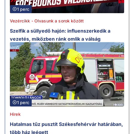
1 perc
Vezércikk - Olvasunk a sorok között
Szelfik a süllyedő hajón: influenszerkedik a
vezetés, miközben ránk omlik a válság
1 perc
Hírek
Hatalmas tűz pusztít Székesfehérvár határában,
több ház leégett