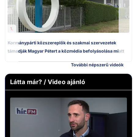
1.
Kormánypárti közszereplők és szakmai szervezetek
támadják Magyar Pétert a közmédia befolyásolása miatt
További népszerű videók
Látta már? / Video ajánló