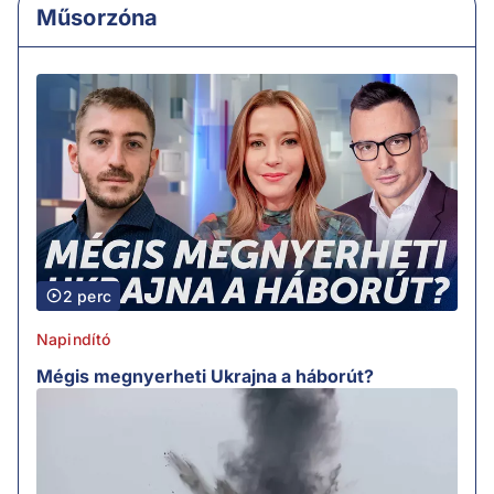
Műsorzóna
2 perc
Napindító
Mégis megnyerheti Ukrajna a háborút?