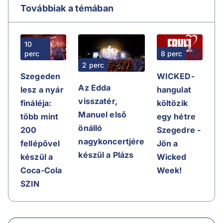
Továbbiak a témában
10
perc
8 perc
2 perc
Szegeden
WICKED-
Az Edda
lesz a nyár
hangulat
visszatér,
fináléja:
költözik
Manuel első
több mint
egy hétre
önálló
200
Szegedre -
nagykoncertjére
fellépővel
Jön a
készül a Plázs
készül a
Wicked
Coca-Cola
Week!
SZIN