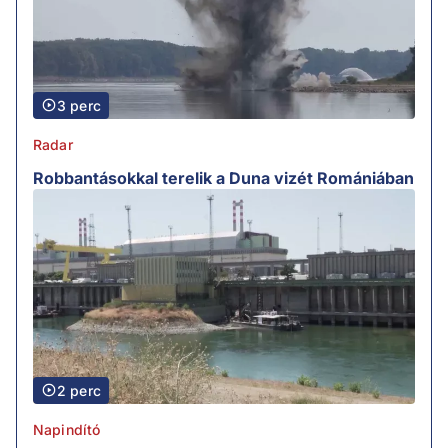
3 perc
Radar
Robbantásokkal terelik a Duna vizét Romániában
2 perc
Napindító