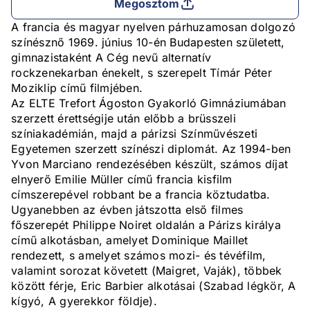
Megosztom
A francia és magyar nyelven párhuzamosan dolgozó
színésznő 1969. június 10-én Budapesten született,
gimnazistaként A Cég nevű alternatív
rockzenekarban énekelt, s szerepelt Tímár Péter
Moziklip című filmjében.
Az ELTE Trefort Ágoston Gyakorló Gimnáziumában
szerzett érettségije után előbb a brüsszeli
színiakadémián, majd a párizsi Színművészeti
Egyetemen szerzett színészi diplomát. Az 1994-ben
Yvon Marciano rendezésében készült, számos díjat
elnyerő Emilie Müller című francia kisfilm
címszerepével robbant be a francia köztudatba.
Ugyanebben az évben játszotta első filmes
főszerepét Philippe Noiret oldalán a Párizs királya
című alkotásban, amelyet Dominique Maillet
rendezett, s amelyet számos mozi- és tévéfilm,
valamint sorozat követett (Maigret, Vaják), többek
között férje, Eric Barbier alkotásai (Szabad légkör, A
kígyó, A gyerekkor földje).