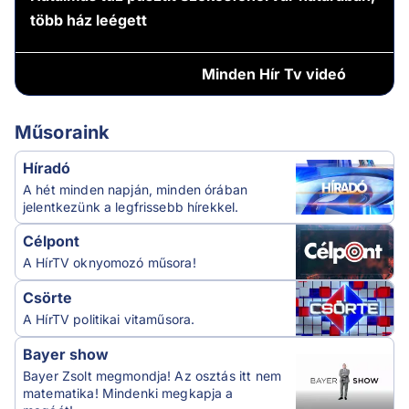
több ház leégett
Minden
Hír Tv videó
Műsoraink
Híradó
A hét minden napján, minden órában
jelentkezünk a legfrissebb hírekkel.
Célpont
A HírTV oknyomozó műsora!
Csörte
A HírTV politikai vitaműsora.
Bayer show
Bayer Zsolt megmondja! Az osztás itt nem
matematika! Mindenki megkapja a