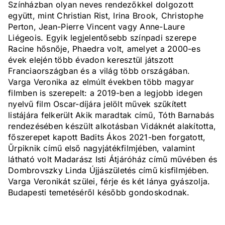
Színházban olyan neves rendezőkkel dolgozott
együtt, mint Christian Rist, Irina Brook, Christophe
Perton, Jean-Pierre Vincent vagy Anne-Laure
Liégeois. Egyik legjelentősebb színpadi szerepe
Racine hősnője, Phaedra volt, amelyet a 2000-es
évek elején több évadon keresztül játszott
Franciaországban és a világ több országában.
Varga Veronika az elmúlt években több magyar
filmben is szerepelt: a 2019-ben a legjobb idegen
nyelvű film Oscar-díjára jelölt művek szűkített
listájára felkerült Akik maradtak című, Tóth Barnabás
rendezésében készült alkotásban Vidáknét alakította,
főszerepet kapott Badits Ákos 2021-ben forgatott,
Űrpiknik című első nagyjátékfilmjében, valamint
látható volt Madarász Isti Átjáróház című művében és
Dombrovszky Linda Újjászületés című kisfilmjében.
Varga Veronikát szülei, férje és két lánya gyászolja.
Budapesti temetéséről később gondoskodnak.