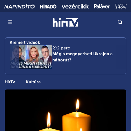
Kiemelt videók
2 perc
Mégis megnyerheti Ukrajna a
háborút?
HírTv
Kultúra