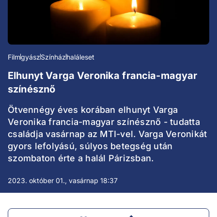
Film
gyász
Színház
haláleset
Elhunyt Varga Veronika francia-magyar
színésznő
Ötvennégy éves korában elhunyt Varga
Veronika francia-magyar színésznő - tudatta
családja vasárnap az MTI-vel. Varga Veronikát
gyors lefolyású, súlyos betegség után
szombaton érte a halál Párizsban.
2023. október 01., vasárnap 18:37