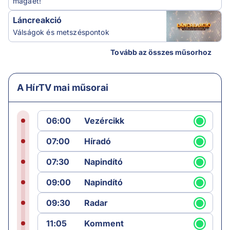
magáét!
Láncreakció
Válságok és metszéspontok
Tovább az összes műsorhoz
A HírTV mai műsorai
06:00
Vezércikk
07:00
Híradó
07:30
Napindító
09:00
Napindító
09:30
Radar
11:05
Komment