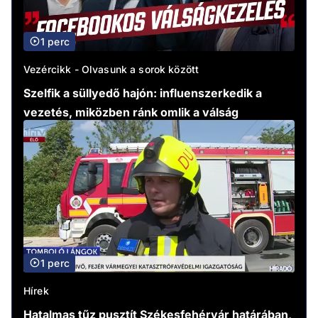
1 perc
Vezércikk - Olvasunk a sorok között
Szelfik a süllyedő hajón: influenszerkedik a
vezetés, miközben ránk omlik a válság
1 perc
Hírek
Hatalmas tűz pusztít Székesfehérvár határában,