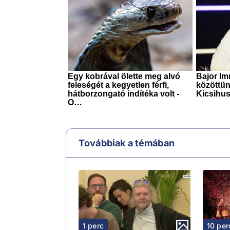
Továbbiak a témában
1 perc
10 per