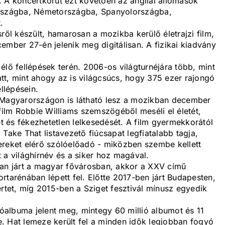
. A koncertkörút ezt követően az angliai állomások
országba, Németországba, Spanyolországba,
.
ről készült, hamarosan a mozikba kerülő életrajzi film,
ember 27-én jelenik meg digitálisan. A fizikai kiadvány
élő fellépések terén. 2006-os világturnéjára több, mint
latt, mint ahogy az is világcsúcs, hogy 375 ezer rajongó
llépésein.
m Magyarországon is látható lesz a mozikban december
 film Robbie Williams szemszögéből meséli el életét,
 és fékezhetetlen lelkesedését. A film gyermekkorától
a Take That listavezető fiúcsapat legfiatalabb tagja,
ereket elérő szólóelőadó - miközben szembe kellett
 a világhírnév és a siker hoz magával.
ban járt a magyar fővárosban, akkor a XXV című
rtarénában lépett fel. Előtte 2017-ben járt Budapesten,
tet, míg 2015-ben a Sziget fesztivál mínusz egyedik
dióalbuma jelent meg, mintegy 60 millió albumot és 11
te. Hat lemeze került fel a minden idők legjobban fogyó