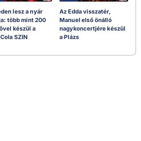
den lesz a nyár
Az Edda visszatér,
ja: több mint 200
Manuel első önálló
ővel készül a
nagykoncertjére készül
Cola SZIN
a Plázs