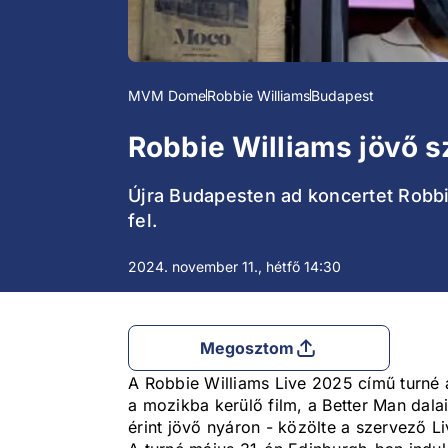
MVM Dome
Robbie Williams
Budapest
Robbie Williams jövő 
Újra Budapesten ad koncertet Robbi
fel.
2024. november 11., hétfő 14:30
Megosztom
A Robbie Williams Live 2025 című turné 
a mozikba kerülő film, a Better Man dalai
érint jövő nyáron - közölte a szervező L