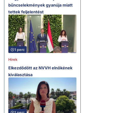
bűncselekmények gyanúja miatt
tettek feljelentést
1 perc
Hírek
Elkezdődött az NVVH elnökének
kiválasztása
1 perc