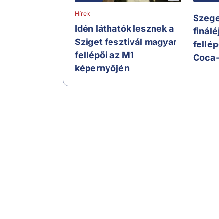
Hírek
Szege
Idén láthatók lesznek a
finálé
Sziget fesztivál magyar
fellép
fellépői az M1
Coca-
képernyőjén