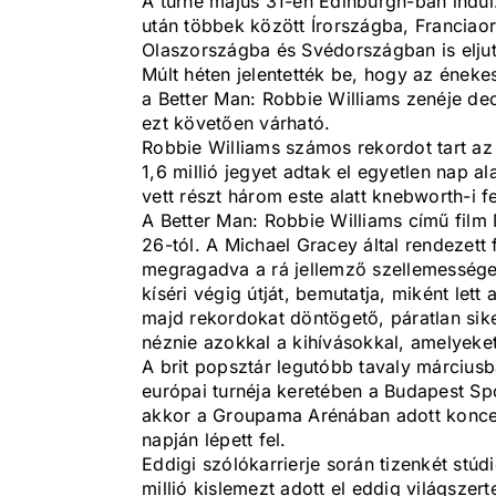
A turné május 31-én Edinburgh-ban indul
után többek között Írországba, Francia
Olaszországba és Svédországban is eljut
Múlt héten jelentették be, hogy az énekes
a Better Man: Robbie Williams zenéje dec
ezt követően várható.
Robbie Williams számos rekordot tart az 
1,6 millió jegyet adtak el egyetlen nap a
vett részt három este alatt knebworth-i fe
A Better Man: Robbie Williams című fil
26-tól. A Michael Gracey által rendezett
megragadva a rá jellemző szellemességet
kíséri végig útját, bemutatja, miként lett 
majd rekordokat döntögető, páratlan sik
néznie azokkal a kihívásokkal, amelyeket
A brit popsztár legutóbb tavaly március
európai turnéja keretében a Budapest Spo
akkor a Groupama Arénában adott koncer
napján lépett fel.
Eddigi szólókarrierje során tizenkét stú
millió kislemezt adott el eddig világszer