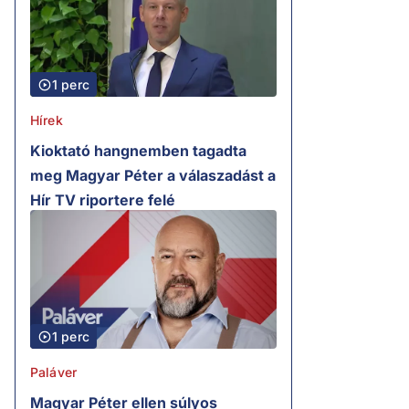
1 perc
Hírek
Kioktató hangnemben tagadta
meg Magyar Péter a válaszadást a
Hír TV riportere felé
1 perc
Paláver
Magyar Péter ellen súlyos