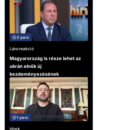
3 perc
Láncreakció
Magyarország is része lehet az
ukrán elnök új
kezdeményezésének
1 perc
Hírek