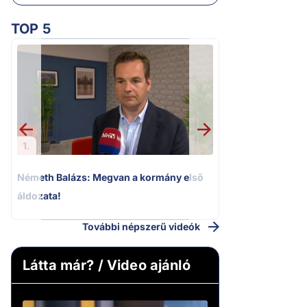
TOP 5
2.
„Ez az ügy nem 
következmények né
Magyar Pétert
1.
Németh Balázs: Megvan a kormány első
áldozata!
További népszerű videók
Látta már? / Video ajánló