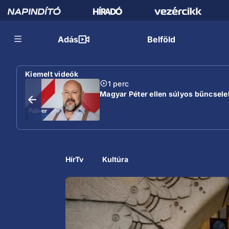
Adás
Belföld
Kiemelt videók
1 perc
Magyar Péter ellen súlyos bűncselek
HírTv
Kultúra