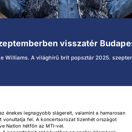
szeptemberben visszatér Budape
e Williams. A világhírű brit popsztár 2025. sze
az énekes legnagyobb slágereit, valamint a hamarosan
t vonultatja fel. A koncertsorozat tizenhét országot
ive Nation hétfőn az MTI-vel.