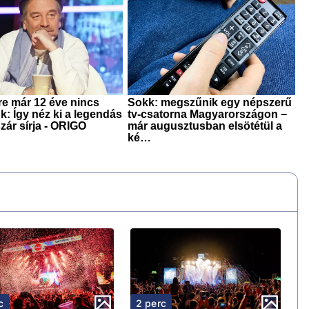
c
2 perc