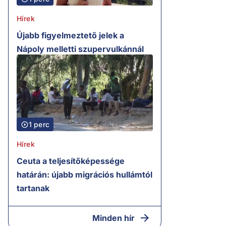
Hírek
Újabb figyelmeztető jelek a
Nápoly melletti szupervulkánnál
1 perc
Hírek
Ceuta a teljesítőképessége
határán: újabb migrációs hullámtól
tartanak
Minden hír