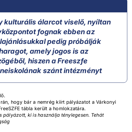
ulturális álarcot viselő, nyíltan
központot fognak ebben az
elajánlásukkal pedig próbálják
 haragot, amely jogos is az
ögéből, hiszen a Freeszfe
zeneiskolának szánt intézményt
lő.
orán, hogy bár a nemrég kiírt pályázatot a Várkonyi
FreeSZFE tábla került a homlokzatára.
 is pályázott, ki is használja ténylegesen. Tehát
gság