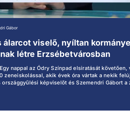
dri Gábor
is álarcot viselő, nyíltan kormány
ak létre Erzsébetvárosban
gy nappal az Ódry Színpad elsiratását követően, vá
 zeneiskolással, akik évek óra vártak a nekik felúj
es országgyűlési képviselőt és Szemendri Gábort a