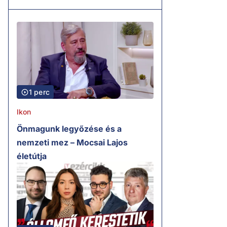
1 perc
Ikon
Önmagunk legyőzése és a
nemzeti mez – Mocsai Lajos
életútja