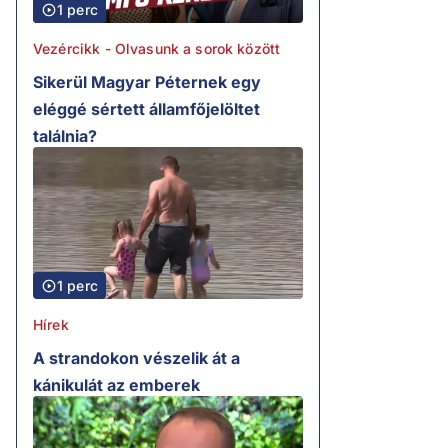
1 perc
Vezércikk - Olvasunk a sorok között
Sikerül Magyar Péternek egy
eléggé sértett államfőjelöltet
találnia?
1 perc
Hírek
A strandokon vészelik át a
kánikulát az emberek