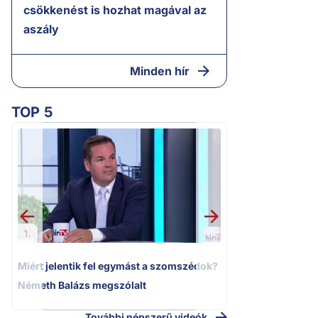
csökkenést is hozhat magával az
aszály
Minden hír
TOP 5
2.
Moszkvai gyomros
sajtó nyíltan kin
politizálást
1.
Miért jelentik fel egymást a szomszédok?
Németh Balázs megszólalt
További népszerű videók