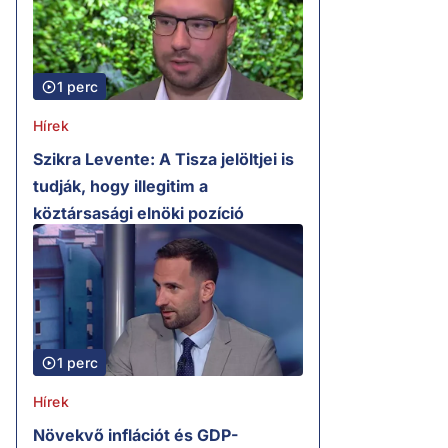
1 perc
Hírek
Szikra Levente: A Tisza jelöltjei is
tudják, hogy illegitim a
köztársasági elnöki pozíció
1 perc
Hírek
Növekvő inflációt és GDP-