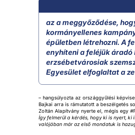
az a meggyőződése, hogy k
kormányellenes kampány
épületben létrehozni. A f
enyhíteni a feléjük áradó
erzsébetvárosiak szemsz
Egyesület elfoglaltat a 
– hangsúlyozta az országgyűlési képvise
Bajkai arra is rámutatott a beszélgetés s
Zoltán Alapítvány nyerte el, mégis egy #
Így felmerül a kérdés, hogy ki is nyert, ki
valójában már az első mondatuk is hazu