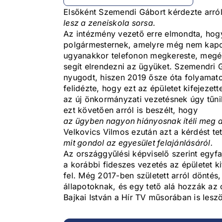
Elsőként Szemendi Gábort kérdezte arról
lesz a zeneiskola sorsa.
Az intézmény vezető erre elmondta, hogy 
polgármesternek, amelyre még nem kapott
ugyanakkor telefonon megkereste, megérté
segít elrendezni az ügyüket. Szemendri G
nyugodt, hiszen 2019 ősze óta folyamat
felidézte, hogy ezt az épületet kifejezet
az új önkormányzati vezetésnek úgy tűni
ezt követően arról is beszélt, hogy
az ügyben nagyon hiányosnak ítéli meg a
Velkovics Vilmos ezután azt a kérdést tet
mit gondol az egyesület felajánlásáról.
Az országgyűlési képviselő szerint egyfaj
a korábbi fideszes vezetés az épületet ki
fel. Még 2017-ben született arról döntés,
állapotoknak, és egy tető alá hozzák az o
Bajkai István a Hír TV műsorában is lesz