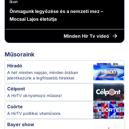
Ikon
Önmagunk legyőzése és a nemzeti mez –
Mocsai Lajos életútja
Minden
Hír Tv videó
Műsoraink
Híradó
A hét minden napján, minden órában
jelentkezünk a legfrissebb hírekkel.
Célpont
A HírTV oknyomozó műsora!
Csörte
A HírTV politikai vitaműsora.
Bayer show