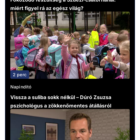
miért figyel rá az egész világ?
2 perc
Napindító
Vissza a suliba sokk nélkül – Dúró Zsuzsa
pszichológus a zökkenőmentes átállásról