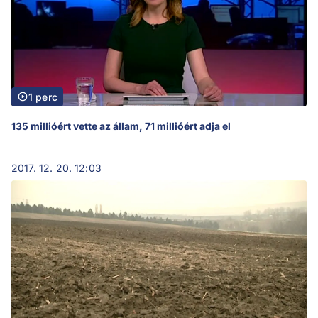
1 perc
135 millióért vette az állam, 71 millióért adja el
2017. 12. 20. 12:03