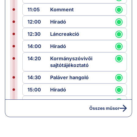
11:05
Komment
12:00
Híradó
12:30
Láncreakció
14:00
Híradó
14:20
Kormányszóvivői
sajtótájékoztató
14:30
Paláver hangoló
15:00
Híradó
15:30
Paláver
Összes műsor
17:00
Hírek
19:00
Hírek