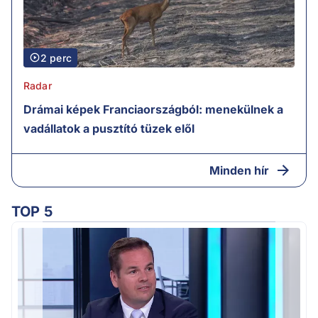
2 perc
Radar
Drámai képek Franciaországból: menekülnek a
vadállatok a pusztító tüzek elől
Minden hír
TOP 5
M
k