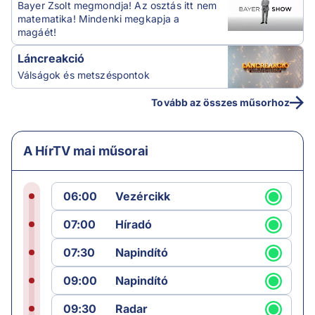
Bayer Zsolt megmondja! Az osztás itt nem
matematika! Mindenki megkapja a
magáét!
Láncreakció
Válságok és metszéspontok
Tovább az összes műsorhoz
A HírTV mai műsorai
06:00
Vezércikk
07:00
Híradó
07:30
Napindító
09:00
Napindító
09:30
Radar