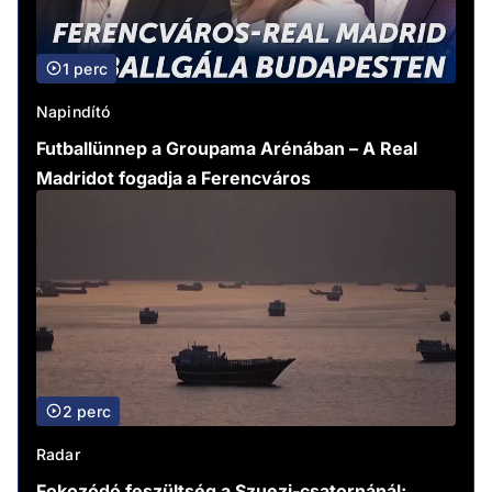
1 perc
Napindító
Futballünnep a Groupama Arénában – A Real
Madridot fogadja a Ferencváros
2 perc
Radar
Fokozódó feszültség a Szuezi-csatornánál: