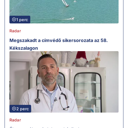
1 perc
Radar
Megszakadt a címvédő sikersorozata az 58.
Kékszalagon
2 perc
Radar