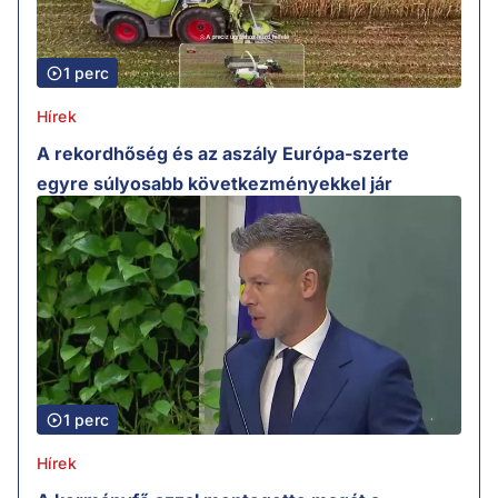
1 perc
Hírek
A rekordhőség és az aszály Európa-szerte
egyre súlyosabb következményekkel jár
1 perc
Hírek