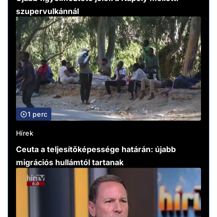
szupervulkánnál
1 perc
Hírek
Ceuta a teljesítőképessége határán: újabb
migrációs hullámtól tartanak