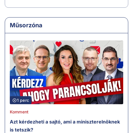
Műsorzóna
1 perc
Komment
Azt kérdezheti a sajtó, ami a miniszterelnöknek
is tetszik?