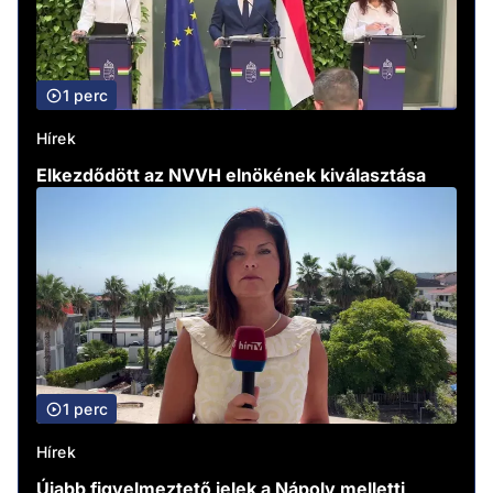
1 perc
Hírek
Elkezdődött az NVVH elnökének kiválasztása
1 perc
Hírek
Újabb figyelmeztető jelek a Nápoly melletti