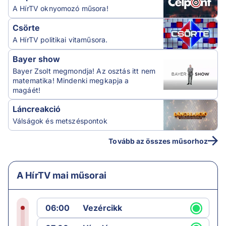
A HírTV oknyomozó műsora!
Csörte
A HírTV politikai vitaműsora.
Bayer show
Bayer Zsolt megmondja! Az osztás itt nem
matematika! Mindenki megkapja a
magáét!
Láncreakció
Válságok és metszéspontok
Tovább az összes műsorhoz
A HírTV mai műsorai
06:00
Vezércikk