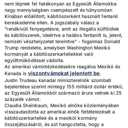
nem lépnek fel hatékonyan az Egyesült Államokba
nagy mennyiségben csempészett és túlnyomóan
Kínában előállított, kábítószerként használt fentanil
kereskedelme ellen. A jogszabály válasz a
"rendkívüli fenyegetésre, amit az illegális külföldiek
és kábítószerek, ideértve a halálos fentanilt is, jelent,
nemzeti vészhelyzetet teremtve" - fogalmaz Donald
Trump rendelete, amelyben Washington Mexikó
kormányát a kábítószerkartellekkel való
együttműködéssel vádolta.
Az amerikai vámintézkedésekre reagálva Mexikó és
viszontvámokat jelentett be
Kanada is
.
Justin Trudeau kanadai miniszterelnök szombati
bejelentése szerint mintegy 155 milliárd dollár értékű,
az Egyesült Államokból származó árura vetnek ki 25
százalék vámot.
Claudia Sheinbaum, Mexikó elnöke közleményében
visszautasította az amerikai elnök feltételezését a
kábítószerkartellek és a mexikói kormány
összejátszásáról, és azt hangoztatta, hogy a