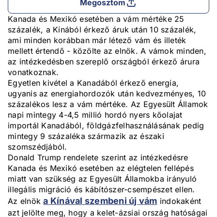
Megosztom
Kanada és Mexikó esetében a vám mértéke 25
százalék, a Kínából érkező áruk után 10 százalék,
ami minden korábban már létező vám és illeték
mellett értendő - közölte az elnök. A vámok minden,
az intézkedésben szereplő országból érkező árura
vonatkoznak.
Egyetlen kivétel a Kanadából érkező energia,
ugyanis az energiahordozók után kedvezményes, 10
százalékos lesz a vám mértéke. Az Egyesült Államok
napi mintegy 4-4,5 millió hordó nyers kőolajat
importál Kanadából, földgázfelhasználásának pedig
mintegy 9 százaléka származik az északi
szomszédjából.
Donald Trump rendelete szerint az intézkedésre
Kanada és Mexikó esetében az elégtelen fellépés
miatt van szükség az Egyesült Államokba irányuló
illegális migráció és kábítószer-csempészet ellen.
a Kínával szembeni új vám
Az elnök
indokaként
azt jelölte meg, hogy a kelet-ázsiai ország hatóságai