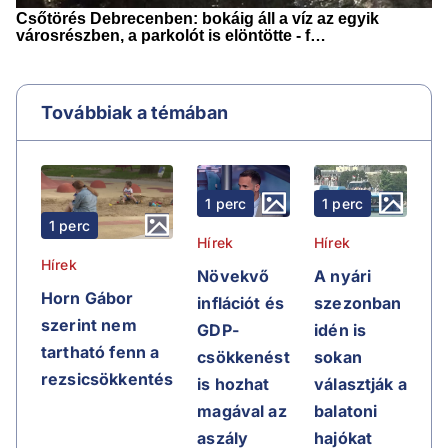
Továbbiak a témában
1 perc
1 perc
1 perc
Hírek
Hírek
Hírek
Növekvő
A nyári
Horn Gábor
inflációt és
szezonban
szerint nem
GDP-
idén is
tartható fenn a
csökkenést
sokan
rezsicsökkentés
is hozhat
választják a
magával az
balatoni
aszály
hajókat