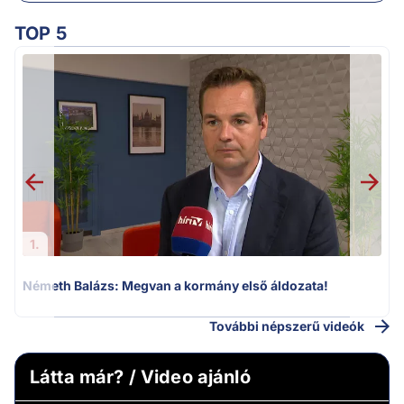
TOP 5
F
1.
Németh Balázs: Megvan a kormány első áldozata!
További népszerű videók
Látta már? / Video ajánló