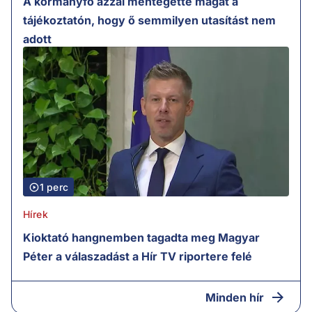
A kormányfő azzal mentegette magát a
tájékoztatón, hogy ő semmilyen utasítást nem
adott
1 perc
Hírek
Kioktató hangnemben tagadta meg Magyar
Péter a válaszadást a Hír TV riportere felé
Minden hír