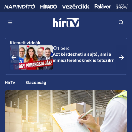
Kiemelt videók
1 perc
Azt kérdezheti a sajtó, ami a
miniszterelnöknek is tetszik?
HírTv
Gazdaság