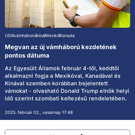
USA
vámháború
kína
Mexikó
Kanada
Megvan az új vámháború kezdetének
pontos dátuma
Az Egyesült Államok február 4-től, keddtől
alkalmazni fogja a Mexikóval, Kanadával és
Kínával szemben korábban bejelentett
vámokat - olvasható Donald Trump elnök helyi
idő szerint szombati keltezésű rendeletében.
2025. február 02., vasárnap 17:48