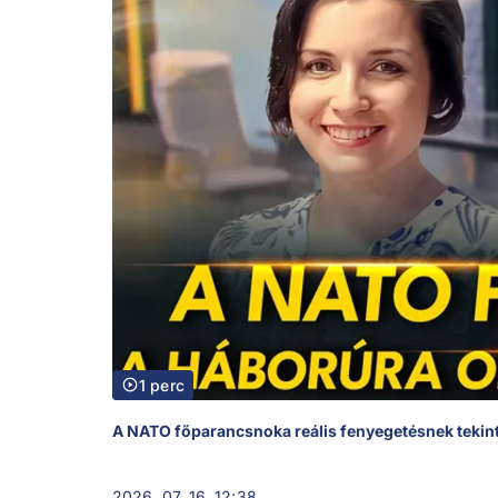
1 perc
A NATO főparancsnoka reális fenyegetésnek tekin
2026. 07. 16. 12:38