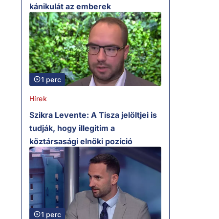
kánikulát az emberek
1 perc
Hírek
Szikra Levente: A Tisza jelöltjei is
tudják, hogy illegitim a
köztársasági elnöki pozíció
1 perc