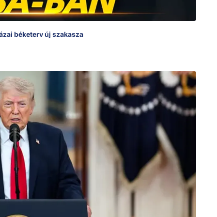
ázai béketerv új szakasza