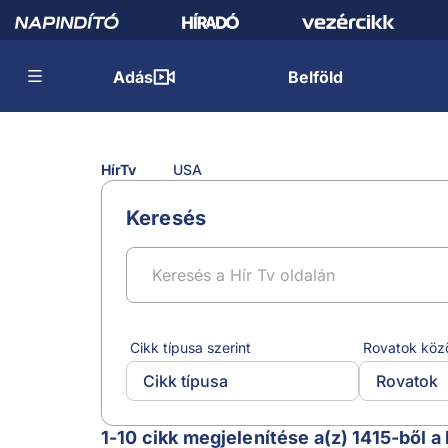
Adás
Belföld
HírTv
USA
Keresés
Cikk típusa szerint
Rovatok köz
Cikk típusa
Rovatok
USA
1-10 cikk megjelenítése a(z) 1415-ből a