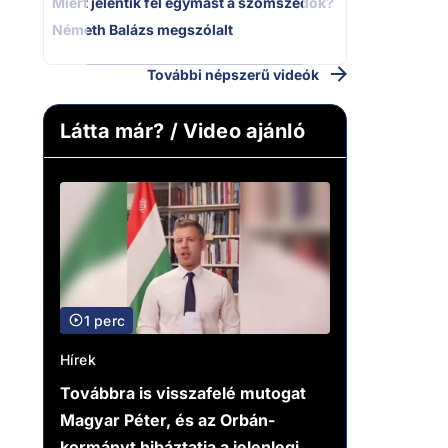
Miért jelentik fel egymást a szomszédok?
Németh Balázs megszólalt
További népszerű videók
Látta már? / Video ajánló
1 perc
Hírek
Továbbra is visszafelé mutogat
Magyar Péter, és az Orbán-
kormányt hibáztatja a jelenlegi