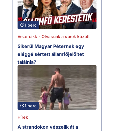
1 perc
Vezércikk - Olvasunk a sorok között
Sikerül Magyar Péternek egy
eléggé sértett államfőjelöltet
találnia?
1 perc
Hírek
A strandokon vészelik át a