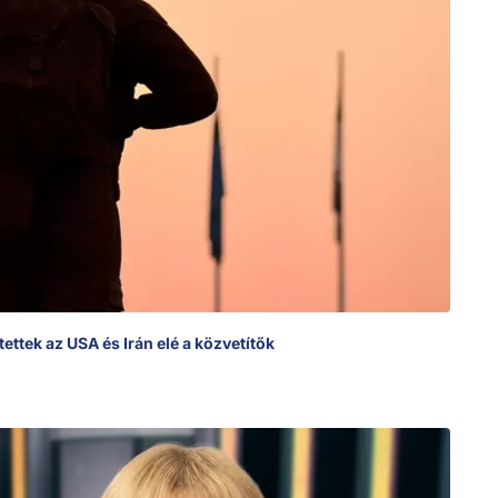
ettek az USA és Irán elé a közvetítők