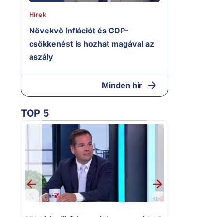
Hírek
Növekvő inflációt és GDP-
csökkenést is hozhat magával az
aszály
Minden hír
TOP 5
2.
Moszkvai gyo
sajtó nyíltan
politizálást
1.