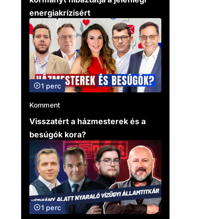
energiakrízisért
1 perc
Komment
Visszatért a házmesterek és a
besúgók kora?
1 perc