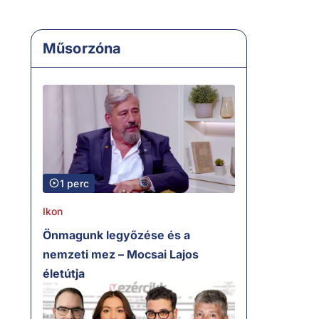
Műsorzóna
1 perc
Ikon
Önmagunk legyőzése és a
nemzeti mez – Mocsai Lajos
életútja