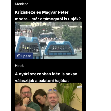
Monitor
Kríziskezelés Magyar Péter
módra – már a támogatói is unják?
1 perc
Hírek
A nyári szezonban idén is sokan
választják a balatoni hajókat