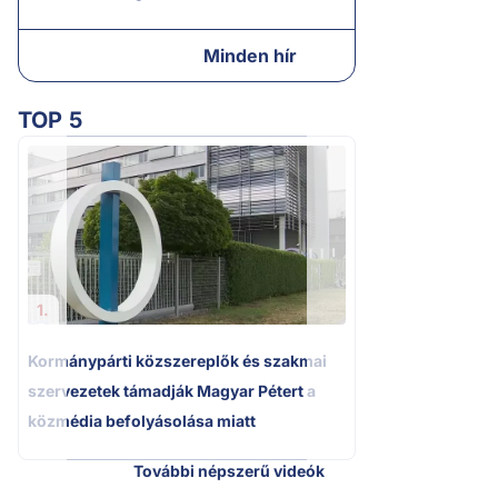
Minden hír
TOP 5
2.
Kétségbeesett ca
Polgár Judit és 
volt főbíró a me
1.
Kormánypárti közszereplők és szakmai
szervezetek támadják Magyar Pétert a
közmédia befolyásolása miatt
További népszerű videók