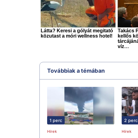
Továbbiak a témában
1 perc
2 perc
Hírek
Hírek