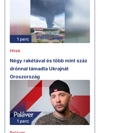
1 perc
Hírek
Négy rakétával és több mint száz
drónnal támadta Ukrajnát
Oroszország
1 perc
Paláver