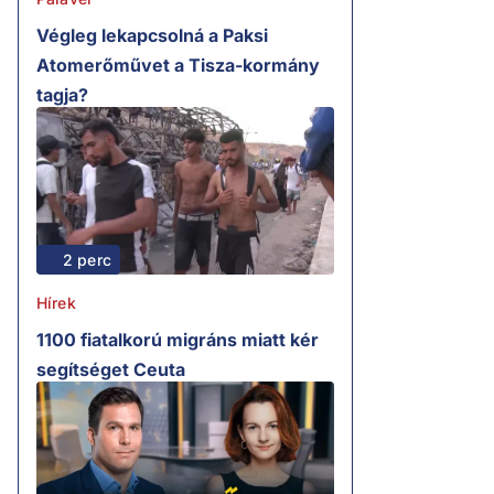
Végleg lekapcsolná a Paksi
Atomerőművet a Tisza-kormány
tagja?
2 perc
Hírek
1100 fiatalkorú migráns miatt kér
segítséget Ceuta