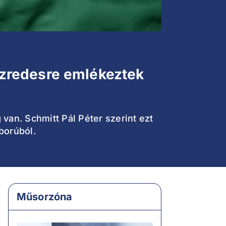
zredesre emlékeztek
van. Schmitt Pál Péter szerint ezt
áborúból.
Műsorzóna