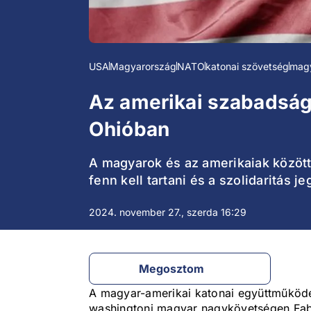
USA
Magyarország
NATO
katonai szövetség
magy
Az amerikai szabadság
Ohióban
A magyarok és az amerikaiak között 
fenn kell tartani és a szolidaritás 
2024. november 27., szerda 16:29
Megosztom
A magyar-amerikai katonai együttműködé
washingtoni magyar nagykövetségen Fabr