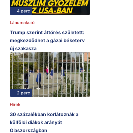
4 perc
Láncreakció
Trump szerint áttörés született:
megkezdődhet a gázai béketerv
új szakasza
2 perc
Hírek
30 százalékban korlátoznák a
külföldi diákok arányát
Olaszországban