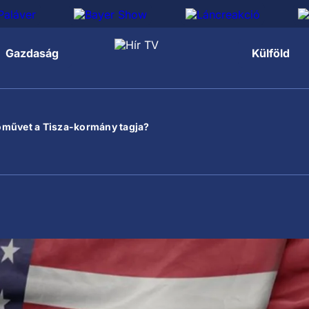
Gazdaság
Külföld
őművet a Tisza-kormány tagja?