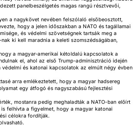
ezett panelbeszélgetés magas rangú résztvevői,
yen a nagykövet nevében felszólaló elsőbeosztott,
evezte, hogy a jelen időszakban a NATO és tagállamai
emisége, és védelmi szövetségnek tartsák meg a
nak ki kell maradnia a keleti szomszédságában,
hogy a magyar-amerikai kétoldalú kapcsolatok a
dulnak el, ahol az első Trump-adminisztráció idején
 védelmi és katonai kapcsolatok az elmúlt négy évben
tasé arra emlékeztetett, hogy a magyar hadsereg
lyamat egy átfogó és nagyszabású fejlesztési
rték, mostanra pedig meghaladták a NATO-ban előírt
is felhívta a figyelmet, hogy a magyar katonai
si célokra fordítják.
olvasható.