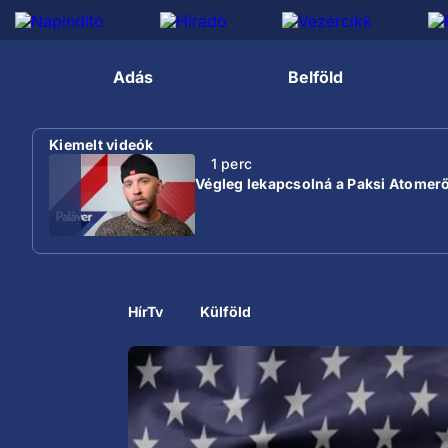
Adás
Belföld
Kiemelt videók
1 perc
Végleg lekapcsolná a Paksi Atomer
HírTv
Külföld