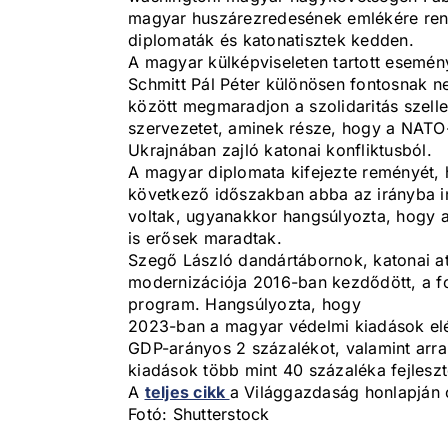
magyar huszárezredesének emlékére rend
diplomaták és katonatisztek kedden.
A magyar külképviseleten tartott esemén
Schmitt Pál Péter különösen fontosnak n
között megmaradjon a szolidaritás szell
szervezetet, aminek része, hogy a NATO-
Ukrajnában zajló katonai konfliktusból.
A magyar diplomata kifejezte reményét, 
következő időszakban abba az irányba in
voltak, ugyanakkor hangsúlyozta, hogy a
is erősek maradtak.
Szegő László dandártábornok, katonai at
modernizációja 2016-ban kezdődött, a fo
program. Hangsúlyozta, hogy
2023-ban a magyar védelmi kiadások elé
GDP-arányos 2 százalékot, valamint arra 
kiadások több mint 40 százaléka fejleszté
A
teljes cikk
a Világgazdaság honlapján 
Fotó: Shutterstock