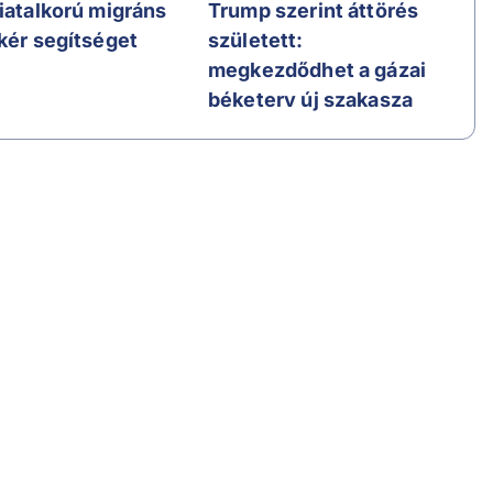
fiatalkorú migráns
Trump szerint áttörés
 kér segítséget
született:
megkezdődhet a gázai
béketerv új szakasza