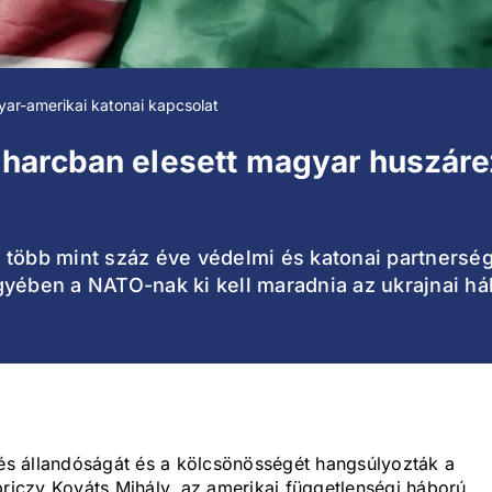
ar-amerikai katonai kapcsolat
harcban elesett magyar huszáre
több mint száz éve védelmi és katonai partnerség 
jegyében a NATO-nak ki kell maradnia az ukrajnai h
s állandóságát és a kölcsönösségét hangsúlyozták a
iczy Kováts Mihály, az amerikai függetlenségi háború