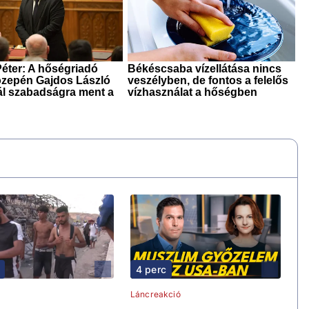
4 perc
Láncreakció