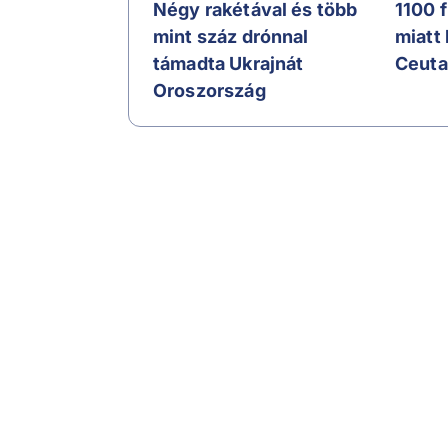
Négy rakétával és több
1100 
mint száz drónnal
miatt
támadta Ukrajnát
Ceuta
Oroszország