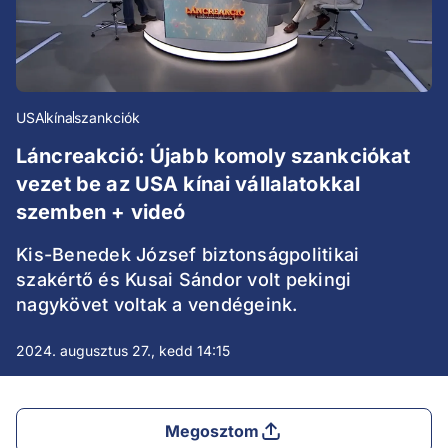
USA
kína
szankciók
Láncreakció: Újabb komoly szankciókat
vezet be az USA kínai vállalatokkal
szemben + videó
Kis-Benedek József biztonságpolitikai
szakértő és Kusai Sándor volt pekingi
nagykövet voltak a vendégeink.
2024. augusztus 27., kedd 14:15
Megosztom