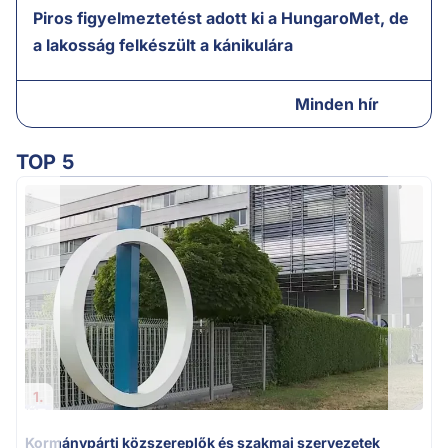
Piros figyelmeztetést adott ki a HungaroMet, de
a lakosság felkészült a kánikulára
Minden hír
TOP 5
A
1.
Kormánypárti közszereplők és szakmai szervezetek