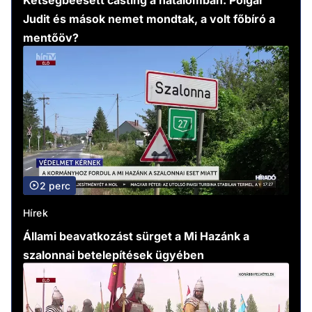
Judit és mások nemet mondtak, a volt főbíró a
mentőöv?
2 perc
Hírek
Állami beavatkozást sürget a Mi Hazánk a
szalonnai betelepítések ügyében