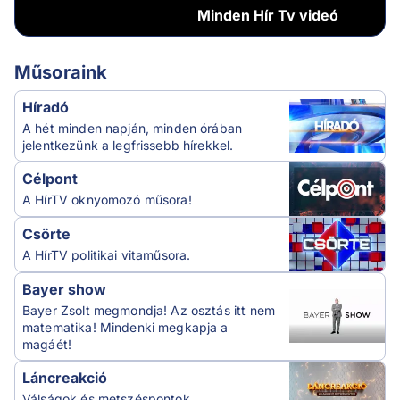
Minden
Hír Tv videó
Műsoraink
Híradó
A hét minden napján, minden órában
jelentkezünk a legfrissebb hírekkel.
Célpont
A HírTV oknyomozó műsora!
Csörte
A HírTV politikai vitaműsora.
Bayer show
Bayer Zsolt megmondja! Az osztás itt nem
matematika! Mindenki megkapja a
magáét!
Láncreakció
Válságok és metszéspontok