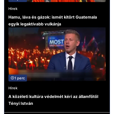
Hírek
Hamu, láva és gázok: ismét kitört Guatemala
egyik legaktívabb vulkánja
1 perc
Hírek
A közéleti kultúra védelmét kéri az államfőtől
Tényi István