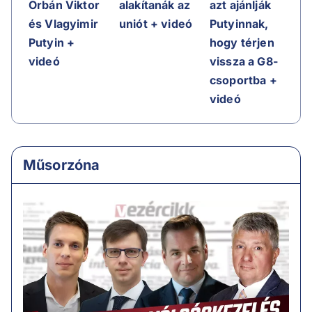
Orbán Viktor
alakítanák az
azt ajánlják
és Vlagyimir
uniót + videó
Putyinnak,
Putyin +
hogy térjen
videó
vissza a G8-
csoportba +
videó
Műsorzóna