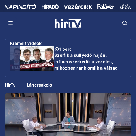
Kiemelt videók
1 perc
Szelfik a süllyedő hajón:
influenszerkedik a vezetés,
miközben ránk omlik a válság
HírTv
Láncreakció