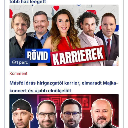
több ház leégett
1 perc
Komment
Másfél órás hírigazgatói karrier, elmaradt Majka-
koncert és újabb elnökjelölt