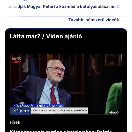
támadják Magyar Pétert a közmédia befolyásolása miatt
További népszerű videók
Látta már? / Video ajánló
1 perc
Hírek
Kétségbeesett casting a hatalomban: Polgár