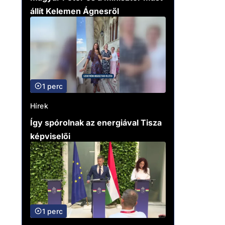
állít Kelemen Ágnesről
1 perc
Hírek
Így spórolnak az energiával Tisza
képviselői
1 perc