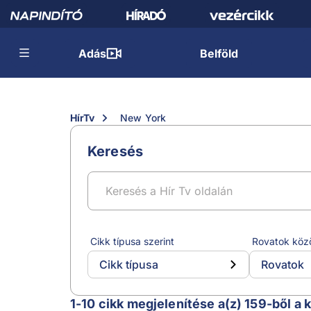
Adás
Belföld
HírTv
New York
Keresés
Cikk típusa szerint
Rovatok köz
Cikk típusa
Rovatok
New York
1-10 cikk megjelenítése a(z) 159-ből a 