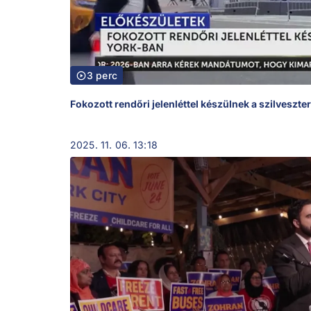
3 perc
Fokozott rendőri jelenléttel készülnek a szilveszt
2025. 11. 06. 13:18