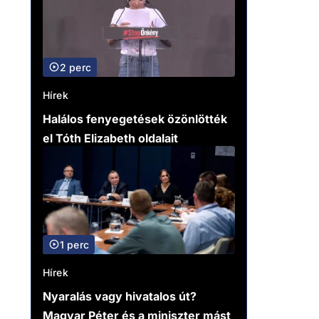
2 perc
Hírek
Halálos fenyegetések özönlötték
el Tóth Elizabeth oldalait
1 perc
Hírek
Nyaralás vagy hivatalos út?
Magyar Péter és a miniszter mást