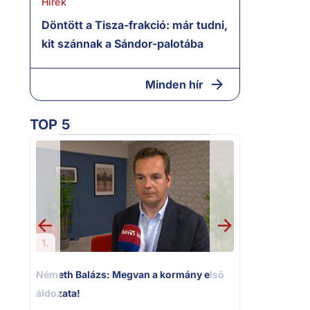
Hírek
Döntött a Tisza-frakció: már tudni,
kit szánnak a Sándor-palotába
Minden hír
TOP 5
2.
Kioktató ha
Magyar Péter 
riportere felé
1.
Németh Balázs: Megvan a kormány első
áldozata!