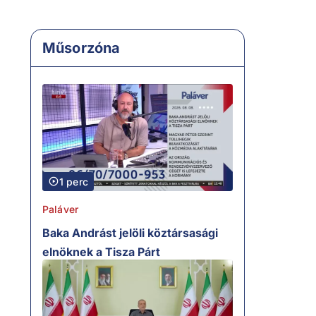
Műsorzóna
1 perc
Paláver
Baka Andrást jelöli köztársasági
elnöknek a Tisza Párt