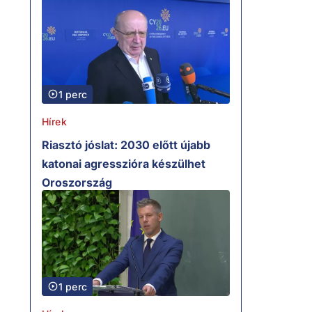
1 perc
Hírek
Riasztó jóslat: 2030 előtt újabb
katonai agresszióra készülhet
Oroszország
1 perc