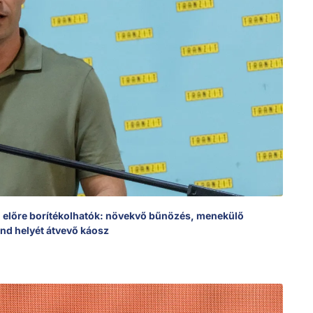
ei előre borítékolhatók: növekvő bűnözés, menekülő
end helyét átvevő káosz