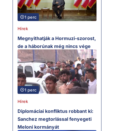
1 perc
Hírek
Megnyithatják a Hormuzi-szorost,
de a háborúnak még nincs vége
1 perc
Hírek
Diplomáciai konfliktus robbant ki:
Sanchez megtorlással fenyegeti
Meloni kormányát