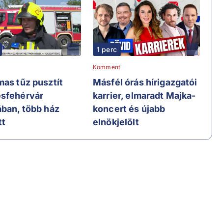
1 perc
Komment
mas tűz pusztít
Másfél órás hírigazgatói
sfehérvár
karrier, elmaradt Majka-
ában, több ház
koncert és újabb
tt
elnökjelölt