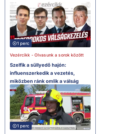
1 perc
Vezércikk - Olvasunk a sorok között
Szelfik a süllyedő hajón:
influenszerkedik a vezetés,
miközben ránk omlik a válság
1 perc