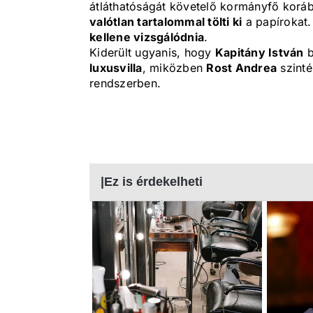
átláthatóságát követelő kormányfő korá
valótlan tartalommal tölti ki
a papírokat.
kellene vizsgálódnia
.
Kiderült ugyanis, hogy
Kapitány István
b
luxusvilla
, miközben
Rost Andrea
szinté
rendszerben.