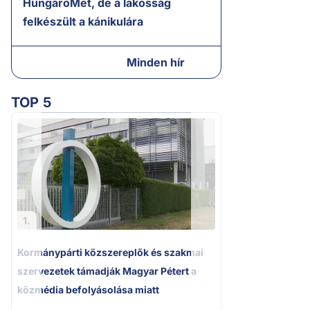
HungaroMet, de a lakosság
felkészült a kánikulára
Minden hír
TOP 5
2.
A miniszterelnök
tájékoztatása Pak
bizonytalanságot
1.
Kormánypárti közszereplők és szakmai
szervezetek támadják Magyar Pétert a
közmédia befolyásolása miatt