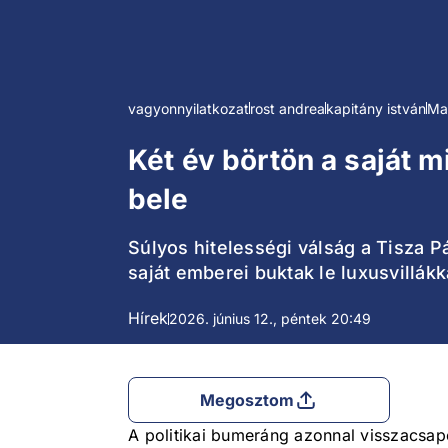
vagyonnyilatkozat
rost andrea
kapitány istván
Ma
Két év börtön a saját 
bele
Súlyos hitelességi válság a Tisza P
saját emberei buktak le luxusvillákk
Hírek
2026. június 12., péntek 20:49
Megosztom
A politikai bumeráng azonnal visszacsap