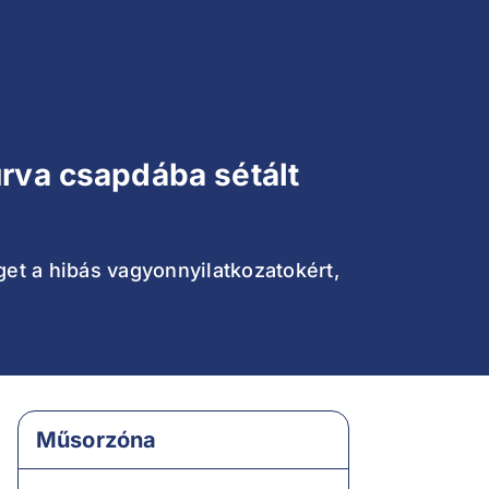
urva csapdába sétált
get a hibás vagyonnyilatkozatokért,
Műsorzóna