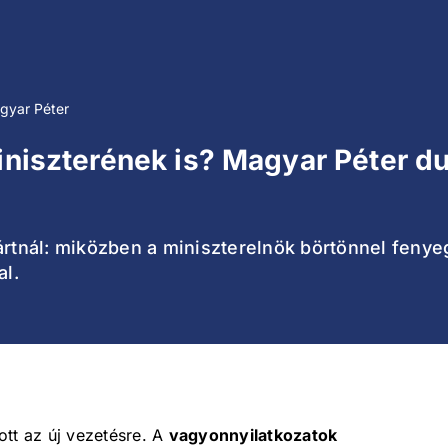
gyar Péter
miniszterének is? Magyar Péter d
ártnál: miközben a miniszterelnök börtönnel fenye
al.
ott az új vezetésre. A
vagyonnyilatkozatok