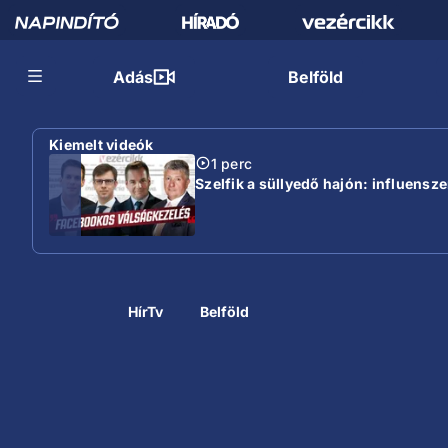
Adás
Belföld
Kiemelt videók
1 perc
Szelfik a süllyedő hajón: influensz
HírTv
Belföld