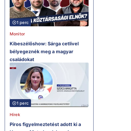
1 perc
Monitor
Kibeszélőshow: Sárga cetlivel
bélyegeznék meg a magyar
családokat
1 perc
Hírek
Piros figyelmeztetést adott ki a