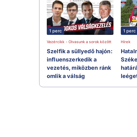
1 perc
1 perc
Vezércikk - Olvasunk a sorok között
Hírek
Szelfik a süllyedő hajón:
Hatal
influenszerkedik a
Széke
vezetés, miközben ránk
határ
omlik a válság
leége