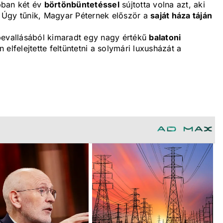
bban két év
börtönbüntetéssel
sújtotta volna azt, aki
 Úgy tűnik, Magyar Péternek először a
saját háza táján
evallásából kimaradt egy nagy értékű
balatoni
n elfelejtette feltüntetni a solymári luxusházát a