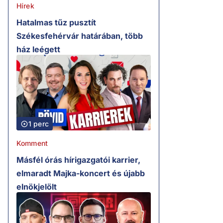
Hírek
Hatalmas tűz pusztít
Székesfehérvár határában, több
ház leégett
1 perc
Komment
Másfél órás hírigazgatói karrier,
elmaradt Majka-koncert és újabb
elnökjelölt