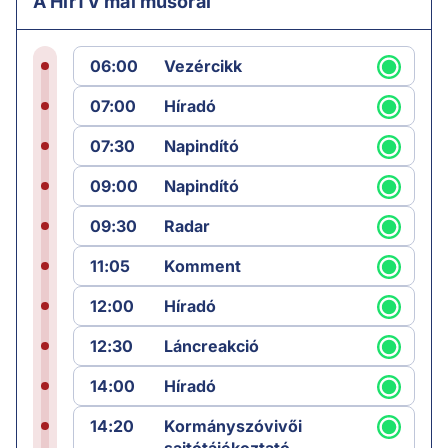
A HírTV mai műsorai
06:00
Vezércikk
07:00
Híradó
07:30
Napindító
09:00
Napindító
09:30
Radar
11:05
Komment
12:00
Híradó
12:30
Láncreakció
14:00
Híradó
14:20
Kormányszóvivői
sajtótájékoztató