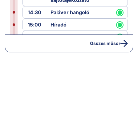
14:30
Paláver hangoló
15:00
Híradó
15:30
Paláver
Összes műsor
17:00
Hírek
19:00
Hírek
19:05
Komment
20:00
Híradó
21:05
Vezércikk
22:00
Híradó
22:30
Célpont
23:30
Komment