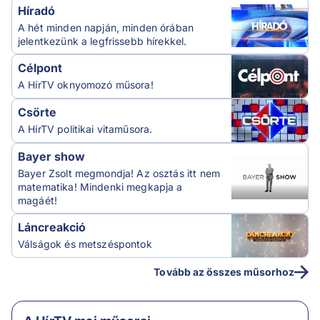
Híradó
A hét minden napján, minden órában
jelentkezünk a legfrissebb hírekkel.
Célpont
A HírTV oknyomozó műsora!
Csörte
A HírTV politikai vitaműsora.
Bayer show
Bayer Zsolt megmondja! Az osztás itt nem
matematika! Mindenki megkapja a
magáét!
Láncreakció
Válságok és metszéspontok
Tovább az összes műsorhoz