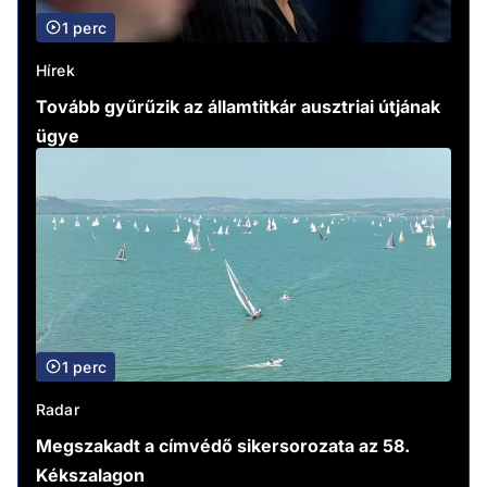
1 perc
Hírek
Tovább gyűrűzik az államtitkár ausztriai útjának
ügye
1 perc
Radar
Megszakadt a címvédő sikersorozata az 58.
Kékszalagon