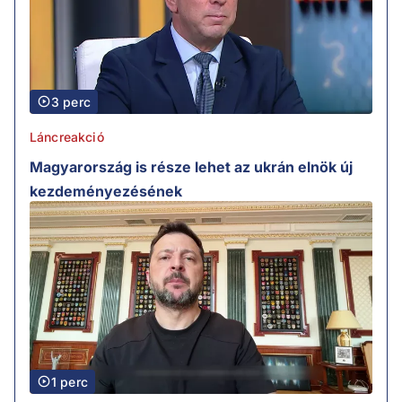
3 perc
Láncreakció
Magyarország is része lehet az ukrán elnök új
kezdeményezésének
1 perc