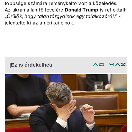
többsége számára reménykeltő volt a közeledés.
Az ukrán államfő levelére
Donald Trump
is reflektált:
„
Örülök, hogy talán tárgyalnak egy találkozóról.”
-
jelentette ki az amerikai elnök.