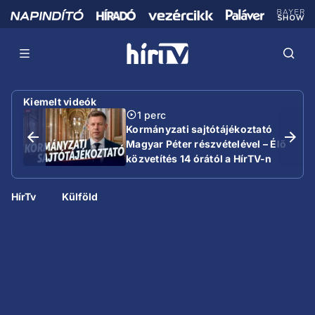
Kiemelt videók
1 perc
Kormányzati sajtótájékoztató
Magyar Péter részvételével – Élő
közvetítés 14 órától a HírTV-n
HírTv
Külföld