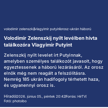
volodimir zelenszkij
vlagyimir putyin
orosz-ukrán háború
Volodimir Zelenszkij nyílt levélben hívta
találkozóra Vlagyimir Putyint
Zelenszkij nyílt levelet írt Putyinnak,
amelyben személyes találkozót javasolt, hogy
egyeztessenek a háború lezárásáról. Az orosz
elnök még nem reagált a felszólításra.
Nemrég 185 ukrán hadifogoly térhetett haza,
és ugyanennyi orosz is.
Híradó
2026. június 05., péntek 20:42
Forrás: HírTV
Fotó: photoibo