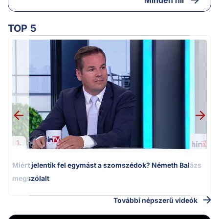
TOP 5
M
k
1.
Miért jelentik fel egymást a szomszédok? Németh Balázs
megszólalt
További népszerű videók