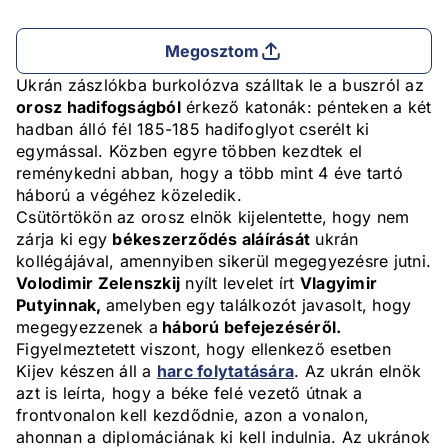
Megosztom
Ukrán zászlókba burkolózva szálltak le a buszról az
orosz hadifogságból
érkező katonák: pénteken a két
hadban álló fél 185-185 hadifoglyot cserélt ki
egymással. Közben egyre többen kezdtek el
reménykedni abban, hogy a több mint 4 éve tartó
háború a végéhez közeledik.
Csütörtökön az orosz elnök kijelentette, hogy nem
zárja ki egy
békeszerződés aláírását
ukrán
kollégájával, amennyiben sikerül megegyezésre jutni.
Volodimir Zelenszkij
nyílt levelet írt
Vlagyimir
Putyinnak,
amelyben egy találkozót javasolt, hogy
megegyezzenek a
háború befejezéséről.
Figyelmeztetett viszont, hogy ellenkező esetben
Kijev készen áll a
harc folytatására
. Az ukrán elnök
azt is leírta, hogy a béke felé vezető útnak a
frontvonalon kell kezdődnie, azon a vonalon,
ahonnan a diplomáciának ki kell indulnia. Az ukránok