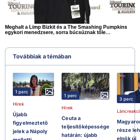
Továbbiak a témában
1 perc
1 perc
3 perc
Hírek
Hírek
Láncreakc
Újabb
Ceuta a
Magyaror
figyelmeztető
teljesítőképessége
része leh
jelek a Nápoly
határán: újabb
elnök új
melletti