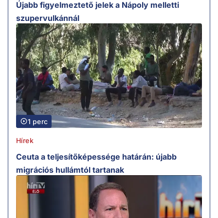
Újabb figyelmeztető jelek a Nápoly melletti
szupervulkánnál
1 perc
Hírek
Ceuta a teljesítőképessége határán: újabb
migrációs hullámtól tartanak