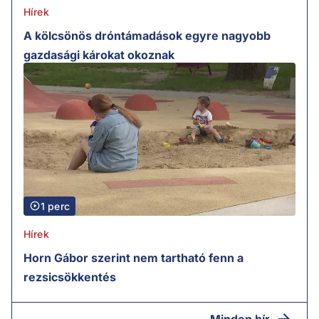
Hírek
A kölcsönös dróntámadások egyre nagyobb
gazdasági károkat okoznak
1 perc
Hírek
Horn Gábor szerint nem tartható fenn a
rezsicsökkentés
Minden hír