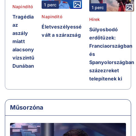
1 perc
Napindító
1 perc
Tragédia
Napindító
Hírek
az
Életveszélyessé
Súlyosbodó
aszály
vált a szárazság
erdőtüzek:
miatt
Franciaországban
alacsony
és
vízszintű
Spanyolországban
Dunában
százezreket
telepítenek ki
Műsorzóna