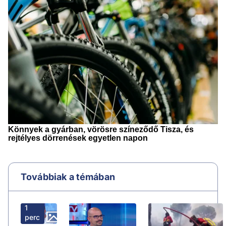
Továbbiak a témában
1
perc