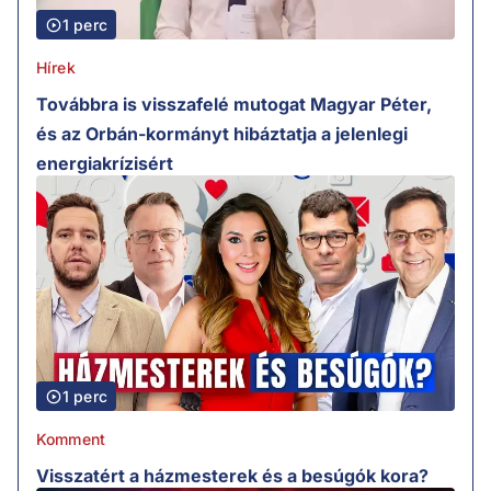
1 perc
Hírek
Továbbra is visszafelé mutogat Magyar Péter,
és az Orbán-kormányt hibáztatja a jelenlegi
energiakrízisért
1 perc
Komment
Visszatért a házmesterek és a besúgók kora?