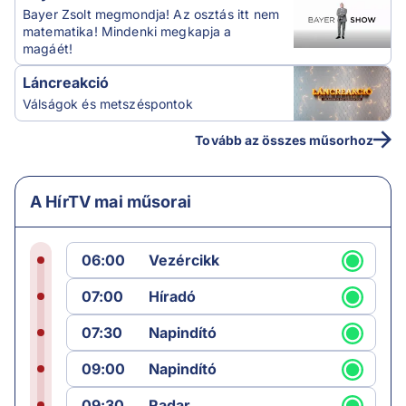
Bayer Zsolt megmondja! Az osztás itt nem
matematika! Mindenki megkapja a
magáét!
Láncreakció
Válságok és metszéspontok
Tovább az összes műsorhoz
A HírTV mai műsorai
06:00
Vezércikk
07:00
Híradó
07:30
Napindító
09:00
Napindító
09:30
Radar