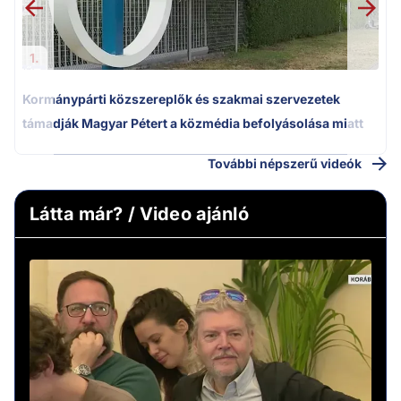
1.
Kormánypárti közszereplők és szakmai szervezetek
támadják Magyar Pétert a közmédia befolyásolása miatt
További népszerű videók
Látta már? / Video ajánló