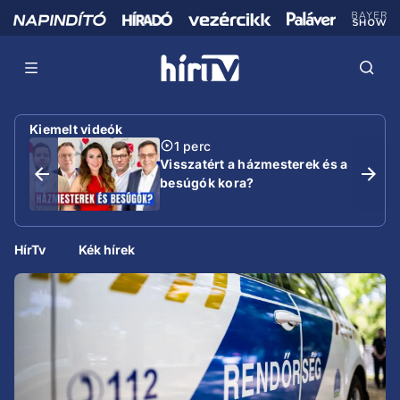
Kiemelt videók
1 perc
Visszatért a házmesterek és a
besúgók kora?
HírTv
Kék hírek