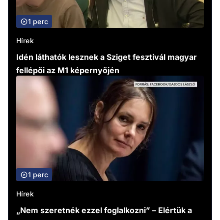
1 perc
Hírek
Idén láthatók lesznek a Sziget fesztivál magyar
fellépői az M1 képernyőjén
1 perc
Hírek
„Nem szeretnék ezzel foglalkozni” – Elértük a