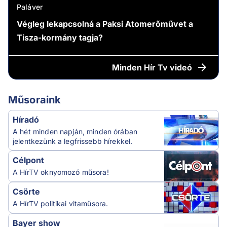
Paláver
Végleg lekapcsolná a Paksi Atomerőművet a
Tisza-kormány tagja?
Minden
Hír Tv videó
Műsoraink
Híradó
A hét minden napján, minden órában
jelentkezünk a legfrissebb hírekkel.
Célpont
A HírTV oknyomozó műsora!
Csörte
A HírTV politikai vitaműsora.
Bayer show