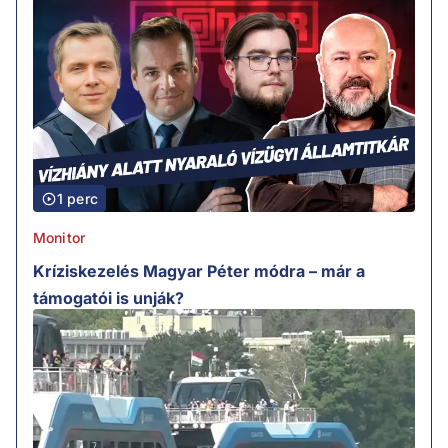
1 perc
Monitor
Kríziskezelés Magyar Péter módra – már a
támogatói is unják?