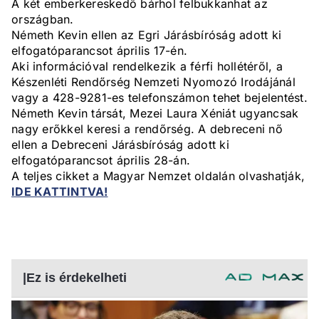
A két emberkereskedő bárhol felbukkanhat az
országban.
Németh Kevin ellen az Egri Járásbíróság adott ki
elfogatóparancsot április 17-én.
Aki információval rendelkezik a férfi hollétéről, a
Készenléti Rendőrség Nemzeti Nyomozó Irodájánál
vagy a 428-9281-es telefonszámon tehet bejelentést.
Németh Kevin társát, Mezei Laura Xéniát ugyancsak
nagy erőkkel keresi a rendőrség. A debreceni nő
ellen a Debreceni Járásbíróság adott ki
elfogatóparancsot április 28-án.
A teljes cikket a Magyar Nemzet oldalán olvashatják,
IDE KATTINTVA!