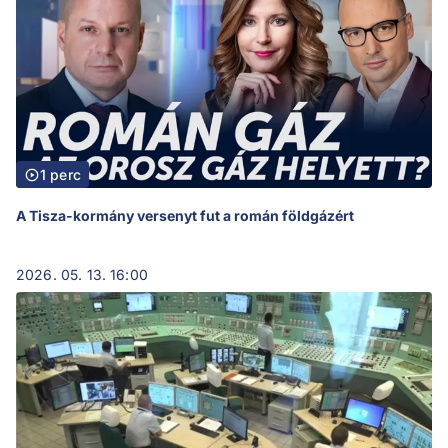
1 perc
A Tisza-kormány versenyt fut a román földgázért
2026. 05. 13. 16:00