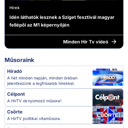
Hírek
Idén láthatók lesznek a Sziget fesztivál magyar
fellépői az M1 képernyőjén
Minden
Hír Tv videó
Műsoraink
Híradó
A hét minden napján, minden órában
jelentkezünk a legfrissebb hírekkel.
Célpont
A HírTV oknyomozó műsora!
Csörte
A HírTV politikai vitaműsora.