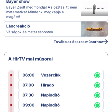
Bayer show
Bayer Zsolt megmondja! Az osztás itt nem
matematika! Mindenki megkapja a
magáét!
Láncreakció
Válságok és metszéspontok
Tovább az összes műsorhoz
A HírTV mai műsorai
06:00
Vezércikk
07:00
Híradó
07:30
Napindító
09:00
Napindító