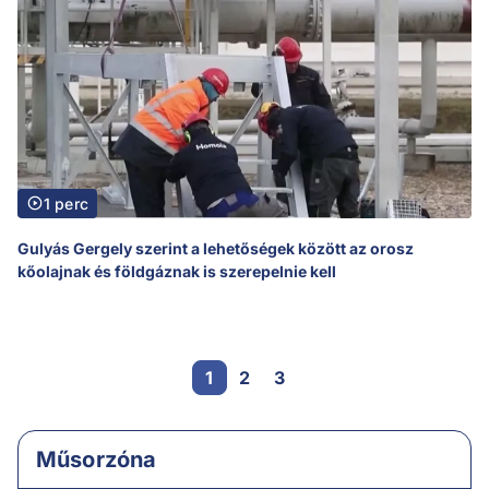
1 perc
Gulyás Gergely szerint a lehetőségek között az orosz
kőolajnak és földgáznak is szerepelnie kell
1
2
3
Műsorzóna