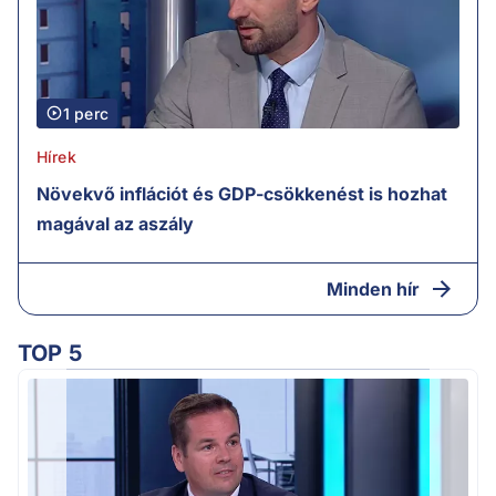
1 perc
Hírek
Növekvő inflációt és GDP-csökkenést is hozhat
magával az aszály
Minden hír
TOP 5
M
k