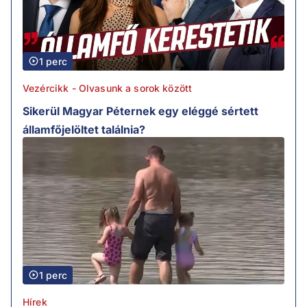
1 perc
Vezércikk - Olvasunk a sorok között
Sikerül Magyar Péternek egy eléggé sértett
államfőjelöltet találnia?
1 perc
Hírek