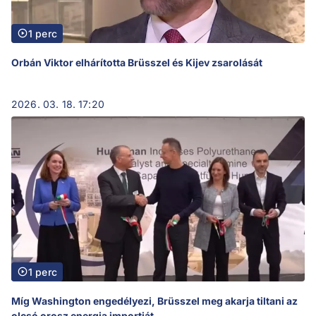
1 perc
Orbán Viktor elhárította Brüsszel és Kijev zsarolását
2026. 03. 18. 17:20
1 perc
Míg Washington engedélyezi, Brüsszel meg akarja tiltani az
olcsó orosz energia importját