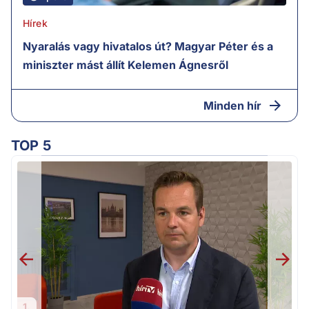
Hírek
Nyaralás vagy hivatalos út? Magyar Péter és a
miniszter mást állít Kelemen Ágnesről
Minden hír
TOP 5
v
1.