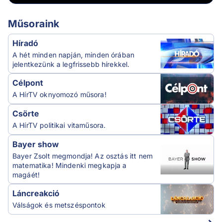
Műsoraink
Híradó
A hét minden napján, minden órában
jelentkezünk a legfrissebb hírekkel.
Célpont
A HírTV oknyomozó műsora!
Csörte
A HírTV politikai vitaműsora.
Bayer show
Bayer Zsolt megmondja! Az osztás itt nem
matematika! Mindenki megkapja a
magáét!
Láncreakció
Válságok és metszéspontok