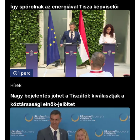
Így spórolnak az energiával Tisza képviselői
1 perc
Hírek
Nagy bejelentés jöhet a Tiszától: kiválasztják a
köztársasági elnök-jelöltet