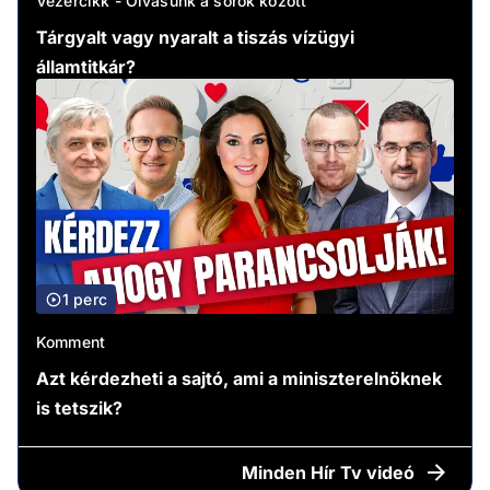
Vezércikk - Olvasunk a sorok között
Tárgyalt vagy nyaralt a tiszás vízügyi
államtitkár?
1 perc
Komment
Azt kérdezheti a sajtó, ami a miniszterelnöknek
is tetszik?
Minden
Hír Tv videó