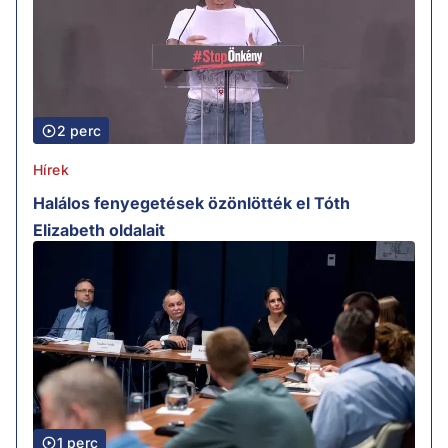
2 perc
Hírek
Halálos fenyegetések özönlötték el Tóth
Elizabeth oldalait
1 perc