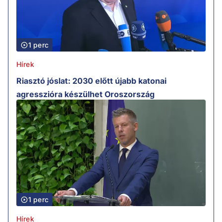
1 perc
Hírek
Riasztó jóslat: 2030 előtt újabb katonai
agresszióra készülhet Oroszország
1 perc
Hírek