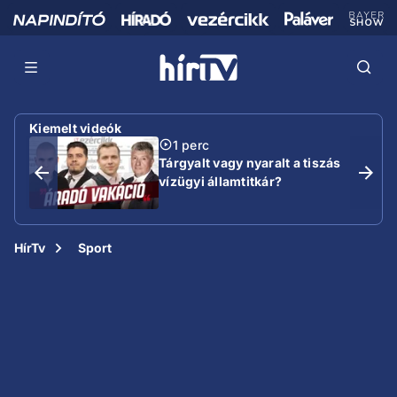
Kiemelt videók
1 perc
Tárgyalt vagy nyaralt a tiszás
vízügyi államtitkár?
HírTv
Sport