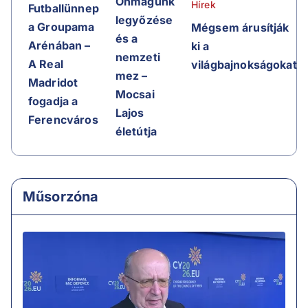
Önmagunk
Hírek
Futballünnep
legyőzése
a Groupama
Mégsem árusítják
és a
Arénában –
ki a
nemzeti
A Real
világbajnokságokat
mez –
Madridot
Mocsai
fogadja a
Lajos
Ferencváros
életútja
Műsorzóna