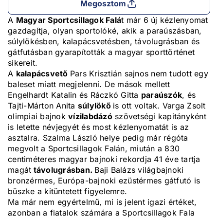
Megosztom
A
Magyar Sportcsillagok Falá
t már 6 új kézlenyomat
gazdagítja, olyan sportolóké, akik a paraúszásban,
súlylökésben, kalapácsvetésben, távolugrásban és
gátfutásban gyarapították a magyar sporttörténet
sikereit.
A
kalapácsvető
Pars Krisztián sajnos nem tudott egy
baleset miatt megjelenni. De mások mellett
Engelhardt Katalin és Ráczkó Gitta
paraúszók
, és
Tajti-Márton Anita
súlylökő
is ott voltak. Varga Zsolt
olimpiai bajnok
vízilabdázó
szövetségi kapitányként
is letette névjegyét és most kézlenyomatát is az
asztalra. Szalma László helye pedig már régóta
megvolt a Sportcsillagok Falán, miután a 830
centiméteres magyar bajnoki rekordja 41 éve tartja
magát
távolugrásban.
Baji Balázs világbajnoki
bronzérmes, Európa-bajnoki ezüstérmes gátfutó is
büszke a kitüntetett figyelemre.
Ma már nem egyértelmű, mi is jelent igazi értéket,
azonban a fiatalok számára a Sportcsillagok Fala