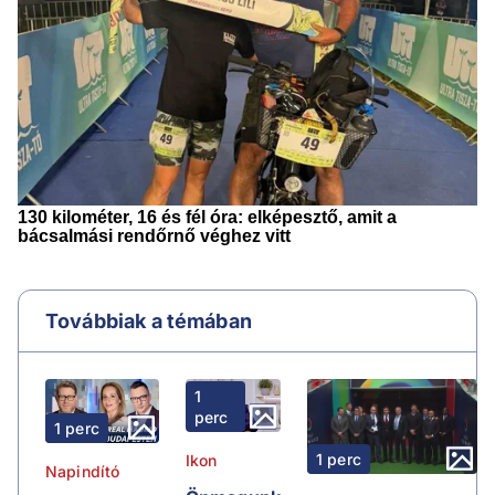
Továbbiak a témában
1
perc
1 perc
1 perc
Ikon
Napindító