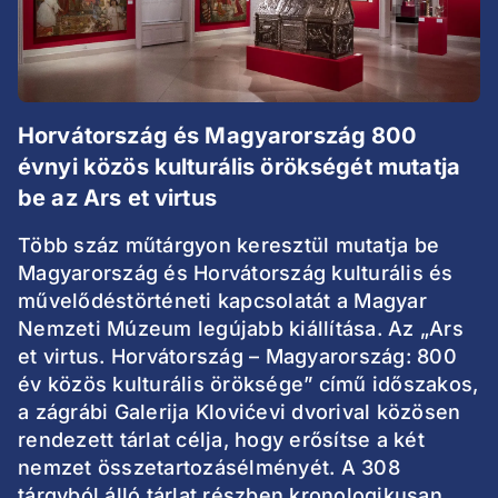
Horvátország és Magyarország 800
évnyi közös kulturális örökségét mutatja
be az Ars et virtus
Több száz műtárgyon keresztül mutatja be
Magyarország és Horvátország kulturális és
művelődéstörténeti kapcsolatát a Magyar
Nemzeti Múzeum legújabb kiállítása. Az „Ars
et virtus. Horvátország – Magyarország: 800
év közös kulturális öröksége” című időszakos,
a zágrábi Galerija Klovićevi dvorival közösen
rendezett tárlat célja, hogy erősítse a két
nemzet összetartozásélményét. A 308
tárgyból álló tárlat részben kronologikusan,