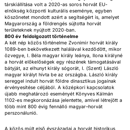
társkiállítása volt a 2020-as soros horvát EU-
elnökség központi kulturális eseménye, egyben
köszönetet mondott azért a segítségért is, amelyet
Magyarország a földrengés sújtotta horvát
területeknek nyújtott 2020-ban.
800 év feldolgozott történelme
A két nép közös történelme Zvonimir horvát király
1089-ben bekövetkezett halálával kezdődött, mikor
özvegye, I. Béla magyar király leánya, Ilona királyné
a horvát előkelőségek egy részének támogatásával
bátyját, az elhunyt király sógorát, I. (Szent) László
magyar királyt hívta be az országba. László király
sereggel indult horvát földre dinasztikus jogainak
érvényesítése céljából. A középkori kapcsolatok
újabb meghatározó eseményét Könyves Kálmán
1102-es megkoronázása jelentette, amivel létrejött a
több mint 800 évig fennálló magyar–horvát
perszonálunió.
A közös múlt első évszázadai a horvát historikus