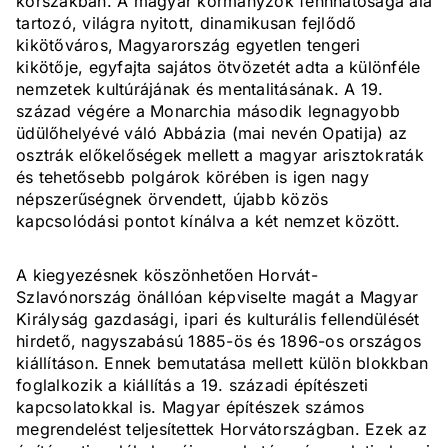
korszakban. A magyar kormányzók fennhatósága alá
tartozó, világra nyitott, dinamikusan fejlődő
kikötőváros, Magyarország egyetlen tengeri
kikötője, egyfajta sajátos ötvözetét adta a különféle
nemzetek kultúrájának és mentalitásának. A 19.
század végére a Monarchia második legnagyobb
üdülőhelyévé váló Abbázia (mai nevén Opatija) az
osztrák előkelőségek mellett a magyar arisztokraták
és tehetősebb polgárok körében is igen nagy
népszerűségnek örvendett, újabb közös
kapcsolódási pontot kínálva a két nemzet között.
A kiegyezésnek köszönhetően Horvát-
Szlavónország önállóan képviselte magát a Magyar
Királyság gazdasági, ipari és kulturális fellendülését
hirdető, nagyszabású 1885-ös és 1896-os országos
kiállításon. Ennek bemutatása mellett külön blokkban
foglalkozik a kiállítás a 19. századi építészeti
kapcsolatokkal is. Magyar építészek számos
megrendelést teljesítettek Horvátországban. Ezek az