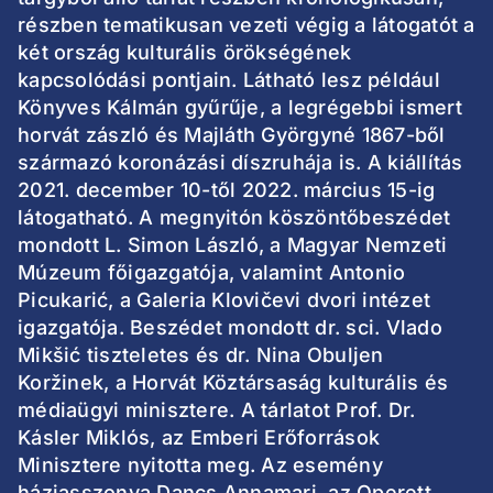
részben tematikusan vezeti végig a látogatót a
két ország kulturális örökségének
kapcsolódási pontjain. Látható lesz például
Könyves Kálmán gyűrűje, a legrégebbi ismert
horvát zászló és Majláth Györgyné 1867-ből
származó koronázási díszruhája is. A kiállítás
2021. december 10-től 2022. március 15-ig
látogatható. A megnyitón köszöntőbeszédet
mondott L. Simon László, a Magyar Nemzeti
Múzeum főigazgatója, valamint Antonio
Picukarić, a Galeria Klovičevi dvori intézet
igazgatója. Beszédet mondott dr. sci. Vlado
Mikšić tiszteletes és dr. Nina Obuljen
Koržinek, a Horvát Köztársaság kulturális és
médiaügyi minisztere. A tárlatot Prof. Dr.
Kásler Miklós, az Emberi Erőforrások
Minisztere nyitotta meg. Az esemény
háziasszonya Dancs Annamari, az Operett