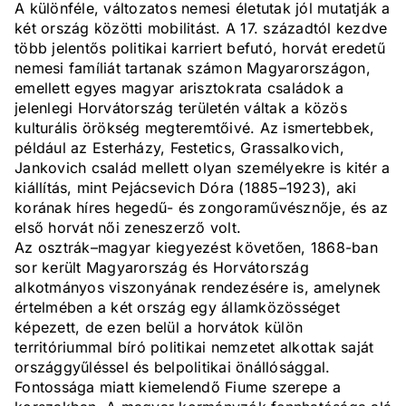
A különféle, változatos nemesi életutak jól mutatják a
két ország közötti mobilitást. A 17. századtól kezdve
több jelentős politikai karriert befutó, horvát eredetű
nemesi famíliát tartanak számon Magyarországon,
emellett egyes magyar arisztokrata családok a
jelenlegi Horvátország területén váltak a közös
kulturális örökség megteremtőivé. Az ismertebbek,
például az Esterházy, Festetics, Grassalkovich,
Jankovich család mellett olyan személyekre is kitér a
kiállítás, mint Pejácsevich Dóra (1885–1923), aki
korának híres hegedű- és zongoraművésznője, és az
első horvát női zeneszerző volt.
Az osztrák–magyar kiegyezést követően, 1868-ban
sor került Magyarország és Horvátország
alkotmányos viszonyának rendezésére is, amelynek
értelmében a két ország egy államközösséget
képezett, de ezen belül a horvátok külön
territóriummal bíró politikai nemzetet alkottak saját
országgyűléssel és belpolitikai önállósággal.
Fontossága miatt kiemelendő Fiume szerepe a