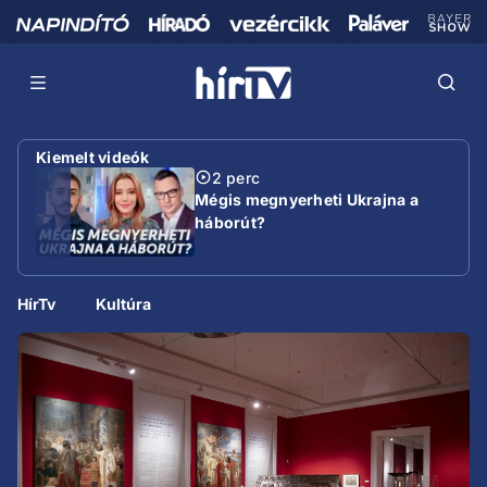
Kiemelt videók
2 perc
Mégis megnyerheti Ukrajna a
háborút?
HírTv
Kultúra