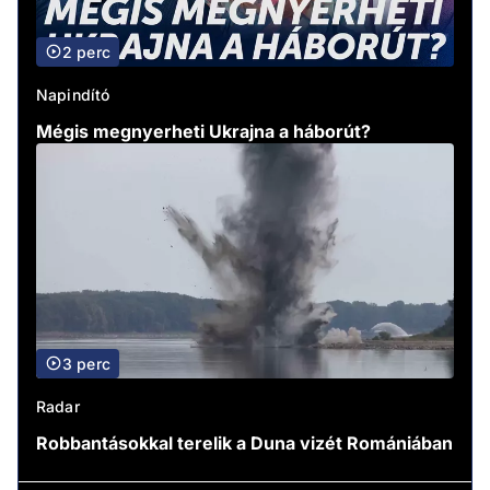
2 perc
Napindító
Mégis megnyerheti Ukrajna a háborút?
3 perc
Radar
Robbantásokkal terelik a Duna vizét Romániában