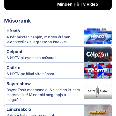
Minden
Hír Tv videó
Műsoraink
Híradó
A hét minden napján, minden órában
jelentkezünk a legfrissebb hírekkel.
Célpont
A HírTV oknyomozó műsora!
Csörte
A HírTV politikai vitaműsora.
Bayer show
Bayer Zsolt megmondja! Az osztás itt nem
matematika! Mindenki megkapja a
magáét!
Láncreakció
Válságok és metszéspontok