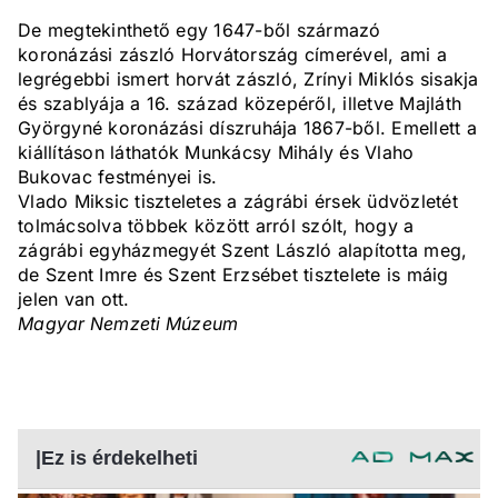
De megtekinthető egy 1647-ből származó
koronázási zászló Horvátország címerével, ami a
legrégebbi ismert horvát zászló, Zrínyi Miklós sisakja
és szablyája a 16. század közepéről, illetve Majláth
Györgyné koronázási díszruhája 1867-ből. Emellett a
kiállításon láthatók Munkácsy Mihály és Vlaho
Bukovac festményei is.
Vlado Miksic tiszteletes a zágrábi érsek üdvözletét
tolmácsolva többek között arról szólt, hogy a
zágrábi egyházmegyét Szent László alapította meg,
de Szent Imre és Szent Erzsébet tisztelete is máig
jelen van ott.
Magyar Nemzeti Múzeum