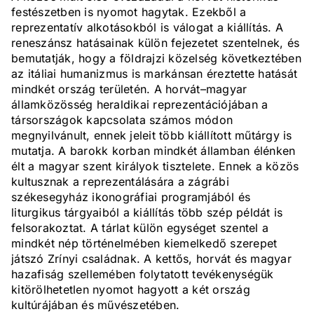
festészetben is nyomot hagytak. Ezekből a
reprezentatív alkotásokból is válogat a kiállítás. A
reneszánsz hatásainak külön fejezetet szentelnek, és
bemutatják, hogy a földrajzi közelség következtében
az itáliai humanizmus is markánsan éreztette hatását
mindkét ország területén. A horvát–magyar
államközösség heraldikai reprezentációjában a
társországok kapcsolata számos módon
megnyilvánult, ennek jeleit több kiállított műtárgy is
mutatja. A barokk korban mindkét államban élénken
élt a magyar szent királyok tisztelete. Ennek a közös
kultusznak a reprezentálására a zágrábi
székesegyház ikonográfiai programjából és
liturgikus tárgyaiból a kiállítás több szép példát is
felsorakoztat. A tárlat külön egységet szentel a
mindkét nép történelmében kiemelkedő szerepet
játszó Zrínyi családnak. A kettős, horvát és magyar
hazafiság szellemében folytatott tevékenységük
kitörölhetetlen nyomot hagyott a két ország
kultúrájában és művészetében.