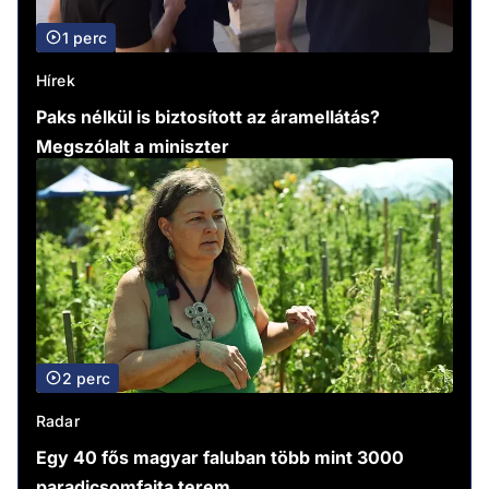
1 perc
Hírek
Paks nélkül is biztosított az áramellátás?
Megszólalt a miniszter
2 perc
Radar
Egy 40 fős magyar faluban több mint 3000
paradicsomfajta terem