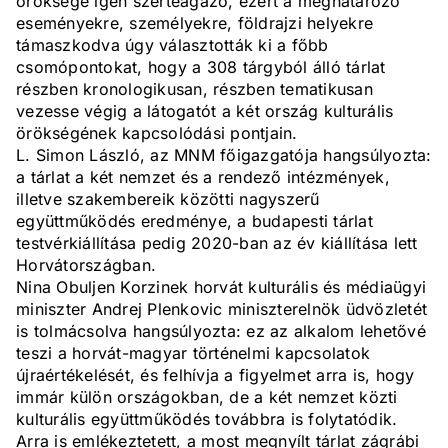
öröksége igen szerteágazó, ezért a meghatározó
eseményekre, személyekre, földrajzi helyekre
támaszkodva úgy választották ki a főbb
csomópontokat, hogy a 308 tárgyból álló tárlat
részben kronologikusan, részben tematikusan
vezesse végig a látogatót a két ország kulturális
örökségének kapcsolódási pontjain.
L. Simon László, az MNM főigazgatója hangsúlyozta:
a tárlat a két nemzet és a rendező intézmények,
illetve szakembereik közötti nagyszerű
együttműködés eredménye, a budapesti tárlat
testvérkiállítása pedig 2020-ban az év kiállítása lett
Horvátországban.
Nina Obuljen Korzinek horvát kulturális és médiaügyi
miniszter Andrej Plenkovic miniszterelnök üdvözletét
is tolmácsolva hangsúlyozta: ez az alkalom lehetővé
teszi a horvát-magyar történelmi kapcsolatok
újraértékelését, és felhívja a figyelmet arra is, hogy
immár külön országokban, de a két nemzet közti
kulturális együttműködés továbbra is folytatódik.
Arra is emlékeztetett, a most megnyílt tárlat zágrábi