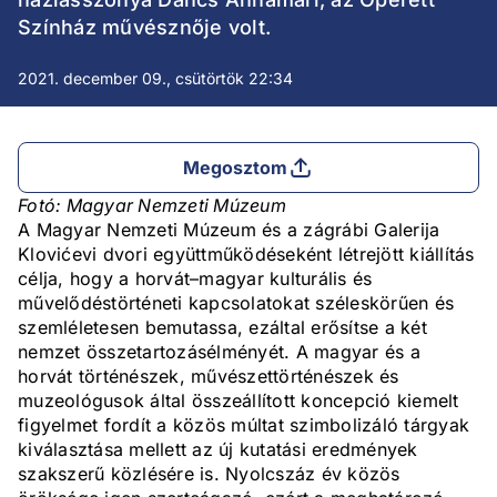
Színház művésznője volt.
2021. december 09., csütörtök 22:34
Megosztom
Fotó: Magyar Nemzeti Múzeum
A Magyar Nemzeti Múzeum és a zágrábi Galerija
Klovićevi dvori együttműködéseként létrejött kiállítás
célja, hogy a horvát–magyar kulturális és
művelődéstörténeti kapcsolatokat széleskörűen és
szemléletesen bemutassa, ezáltal erősítse a két
nemzet összetartozásélményét. A magyar és a
horvát történészek, művészettörténészek és
muzeológusok által összeállított koncepció kiemelt
figyelmet fordít a közös múltat szimbolizáló tárgyak
kiválasztása mellett az új kutatási eredmények
szakszerű közlésére is. Nyolcszáz év közös