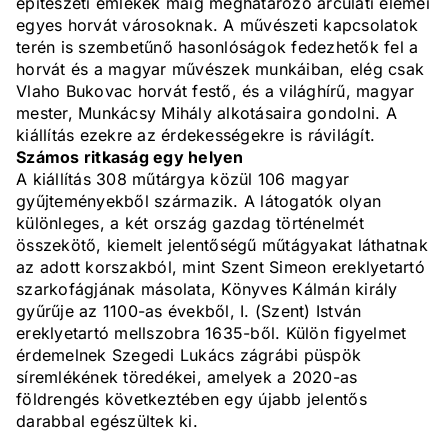
építészeti emlékek máig meghatározó arculati elemei
egyes horvát városoknak. A művészeti kapcsolatok
terén is szembetűnő hasonlóságok fedezhetők fel a
horvát és a magyar művészek munkáiban, elég csak
Vlaho Bukovac horvát festő, és a világhírű, magyar
mester, Munkácsy Mihály alkotásaira gondolni. A
kiállítás ezekre az érdekességekre is rávilágít.
Számos ritkaság egy helyen
A kiállítás 308 műtárgya közül 106 magyar
gyűjteményekből származik. A látogatók olyan
különleges, a két ország gazdag történelmét
összekötő, kiemelt jelentőségű műtágyakat láthatnak
az adott korszakból, mint Szent Simeon ereklyetartó
szarkofágjának másolata, Könyves Kálmán király
gyűrűje az 1100-as évekből, I. (Szent) István
ereklyetartó mellszobra 1635-ből. Külön figyelmet
érdemelnek Szegedi Lukács zágrábi püspök
síremlékének töredékei, amelyek a 2020-as
földrengés következtében egy újabb jelentős
darabbal egészültek ki.