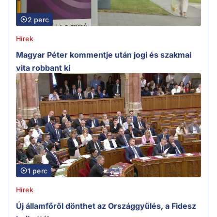
2 perc
Hírek
Magyar Péter kommentje után jogi és szakmai
vita robbant ki
1 perc
Hírek
Új államfőről dönthet az Országgyűlés, a Fidesz