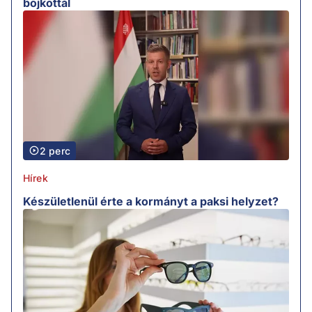
bojkottál
2 perc
Hírek
Készületlenül érte a kormányt a paksi helyzet?