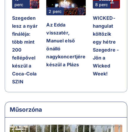
perc
8 perc
2 perc
Szegeden
WICKED-
Az Edda
lesz a nyár
hangulat
visszatér,
fináléja:
költözik
Manuel első
több mint
egy hétre
önálló
200
Szegedre -
nagykoncertjére
fellépővel
Jön a
készül a Plázs
készül a
Wicked
Coca-Cola
Week!
SZIN
Műsorzóna