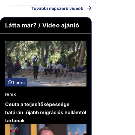
További népszerű videók
Látta már? / Video ajánló
1 perc
Hírek
Ceuta a teljesítőképessége
határán: újabb migrációs hullámtól
tartanak