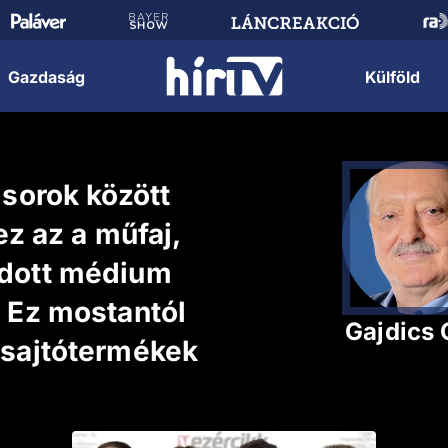
Gazdaság
Külföld
 sorok között
ez az a műfaj,
adott médium
 Ez mostantól
Gajdics 
 sajtótermékek