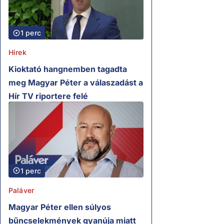
1 perc
Hírek
Kioktató hangnemben tagadta
meg Magyar Péter a válaszadást a
Hír TV riportere felé
1 perc
Paláver
Magyar Péter ellen súlyos
bűncselekmények gyanúja miatt