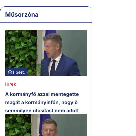
Műsorzóna
1 perc
Hírek
A kormányfő azzal mentegette
magát a kormányinfón, hogy ő
semmilyen utasítást nem adott