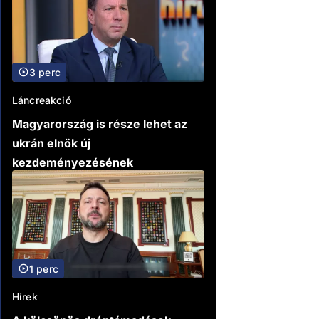
3 perc
Láncreakció
Magyarország is része lehet az
ukrán elnök új
kezdeményezésének
1 perc
Hírek