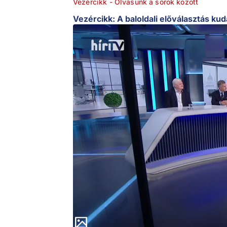
Vezércikk - Olvasunk a sorok között
Vezércikk: A baloldali előválasztás ku