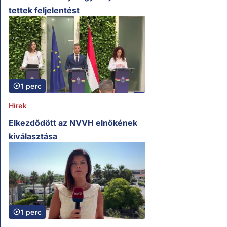
tettek feljelentést
1 perc
Hírek
Elkezdődött az NVVH elnökének
kiválasztása
1 perc