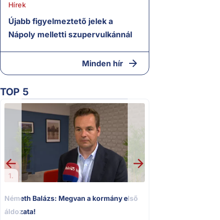
Hírek
Újabb figyelmeztető jelek a
Nápoly melletti szupervulkánnál
Minden hír
TOP 5
2.
„Ez az ügy nem ma
következmények nélk
Magyar Pétert
1.
Németh Balázs: Megvan a kormány első
áldozata!