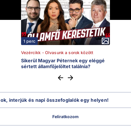
1 perc
Vezércikk - Olvasunk a sorok között
Sikerül Magyar Péternek egy eléggé
sértett államfőjelöltet találnia?
sok, interjúk és napi összefoglalók egy helyen!
Feliratkozom