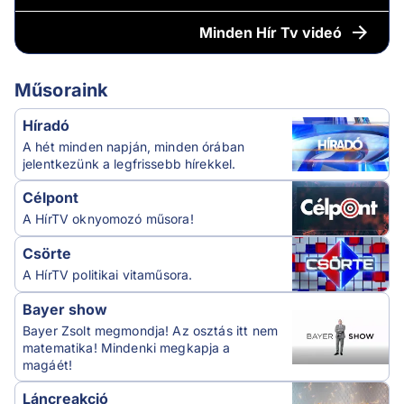
Minden
Hír Tv videó
Műsoraink
Híradó
A hét minden napján, minden órában
jelentkezünk a legfrissebb hírekkel.
Célpont
A HírTV oknyomozó műsora!
Csörte
A HírTV politikai vitaműsora.
Bayer show
Bayer Zsolt megmondja! Az osztás itt nem
matematika! Mindenki megkapja a
magáét!
Láncreakció