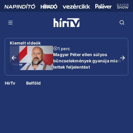
Kiemelt videók
1 perc
Magyar Péter ellen súlyos
bűncselekmények gyanúja miatt
tettek feljelentést
HírTv
Belföld