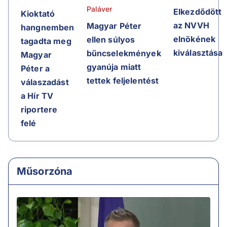
Paláver
Elkezdődött
Kioktató
az NVVH
Magyar Péter
hangnemben
elnökének
ellen súlyos
tagadta meg
kiválasztása
bűncselekmények
Magyar
gyanúja miatt
Péter a
tettek feljelentést
válaszadást
a Hír TV
riportere
felé
Műsorzóna