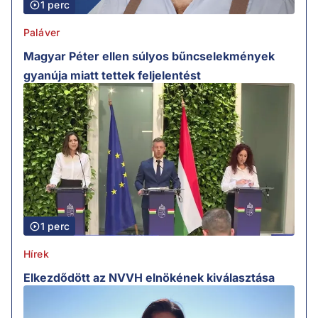
1 perc
Paláver
Magyar Péter ellen súlyos bűncselekmények
gyanúja miatt tettek feljelentést
1 perc
Hírek
Elkezdődött az NVVH elnökének kiválasztása