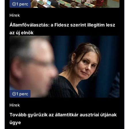
1 perc
Hírek
Államfőválasztás: a Fidesz szerint illegitim lesz
az új elnök
1 perc
Hírek
Tovább gyűrűzik az államtitkár ausztriai útjának
ügye