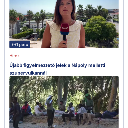
1 perc
Hírek
Újabb figyelmeztető jelek a Nápoly melletti
szupervulkánnál