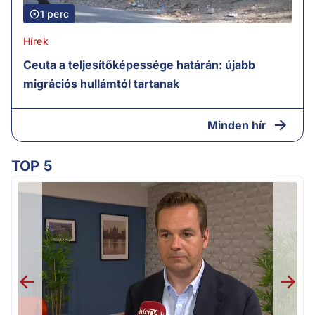
1 perc
Hírek
Ceuta a teljesítőképessége határán: újabb
migrációs hullámtól tartanak
Minden hír
TOP 5
F