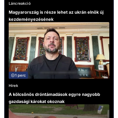
Láncreakció
Magyarország is része lehet az ukrán elnök új
kezdeményezésének
1 perc
Hírek
A kölcsönös dróntámadások egyre nagyobb
gazdasági károkat okoznak