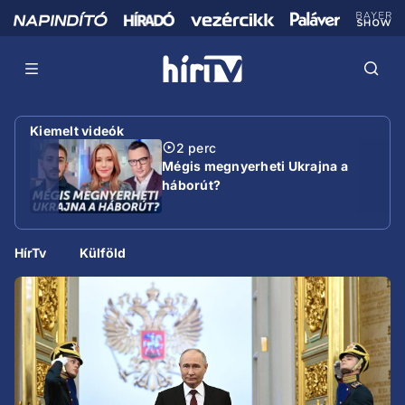
Kiemelt videók
2 perc
Mégis megnyerheti Ukrajna a
háborút?
HírTv
Külföld