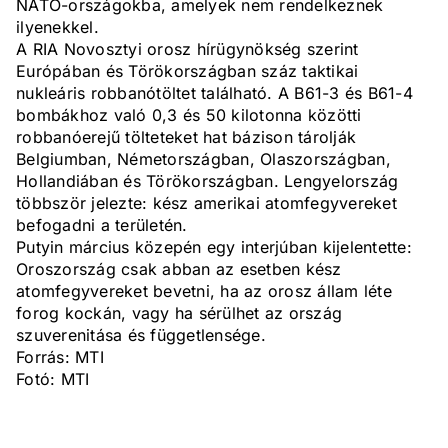
NATO-országokba, amelyek nem rendelkeznek
ilyenekkel.
A RIA Novosztyi orosz hírügynökség szerint
Európában és Törökországban száz taktikai
nukleáris robbanótöltet található. A B61-3 és B61-4
bombákhoz való 0,3 és 50 kilotonna közötti
robbanóerejű tölteteket hat bázison tárolják
Belgiumban, Németországban, Olaszországban,
Hollandiában és Törökországban. Lengyelország
többször jelezte: kész amerikai atomfegyvereket
befogadni a területén.
Putyin március közepén egy interjúban kijelentette:
Oroszország csak abban az esetben kész
atomfegyvereket bevetni, ha az orosz állam léte
forog kockán, vagy ha sérülhet az ország
szuverenitása és függetlensége.
Forrás: MTI
Fotó: MTI