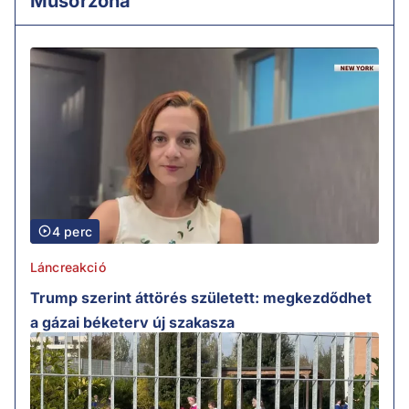
Műsorzóna
4 perc
Láncreakció
Trump szerint áttörés született: megkezdődhet
a gázai béketerv új szakasza