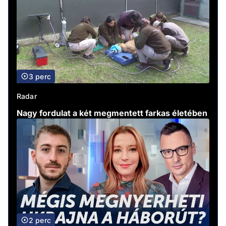
3 perc
Radar
Nagy fordulat a két megmentett farkas életében
2 perc