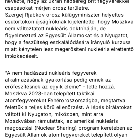
nevezte, hogy az ukrán hadsereg brit fegyverekkel
csapásokat mérjen orosz területre.
Szergej Rjabkov orosz külügyminiszter-helyettes
csütörtökön újságíróknak kijelentette, hogy Moszkva
nem változtatott nukleáris doktrínáján, de
figyelmezteti az Egyesült Államokat és a Nyugatot,
hogy a feszültség eszkalálódására irányuló kurzusa
miatt kénytelen lesz megerősíteni nukleáris elrettentő
intézkedéseit.
"A nem hadászati nukleáris fegyverek
alkalmazásának gyakorlása pedig ennek az
erőfeszítésnek az egyik eleme" - tette hozzá.
Moszkva 2023-ban telepített taktikai
atomfegyvereket Fehéroroszországba, megtartva
felettük a teljes körű ellenőrzést. A lépés bírálatokat
váltott ki Nyugaton, miközben, mint arra
Moszkvában rámutattak, az amerikai nukleáris
megosztási (Nuclear Sharing) program keretében az
Egyesült Államok atomfegyvereket telepített olyan