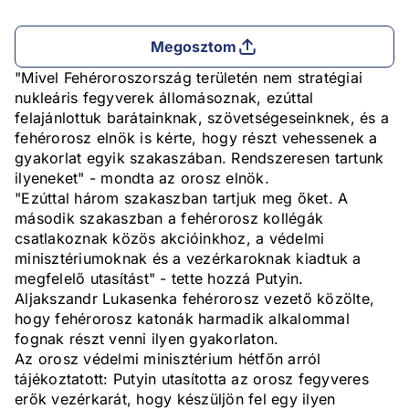
Megosztom
"Mivel Fehéroroszország területén nem stratégiai
nukleáris fegyverek állomásoznak, ezúttal
felajánlottuk barátainknak, szövetségeseinknek, és a
fehérorosz elnök is kérte, hogy részt vehessenek a
gyakorlat egyik szakaszában. Rendszeresen tartunk
ilyeneket" - mondta az orosz elnök.
"Ezúttal három szakaszban tartjuk meg őket. A
második szakaszban a fehérorosz kollégák
csatlakoznak közös akcióinkhoz, a védelmi
minisztériumoknak és a vezérkaroknak kiadtuk a
megfelelő utasítást" - tette hozzá Putyin.
Aljakszandr Lukasenka fehérorosz vezető közölte,
hogy fehérorosz katonák harmadik alkalommal
fognak részt venni ilyen gyakorlaton.
Az orosz védelmi minisztérium hétfőn arról
tájékoztatott: Putyin utasította az orosz fegyveres
erők vezérkarát, hogy készüljön fel egy ilyen