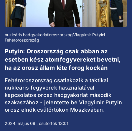
nukleáris hadgyakorlat
oroszország
Vlagyimir Putyin
Fehéroroszország
Putyin: Oroszország csak abban az
esetben kész atomfegyvereket bevetni,
ha az orosz állam léte forog kockán
Fehéroroszország csatlakozik a taktikai
nukleáris fegyverek használatával
kapcsolatos orosz hadgyakorlat második
szakaszához - jelentette be Vlagyimir Putyin
orosz elnök csütörtökön Moszkvában.
2024. május 09., csütörtök 13:01