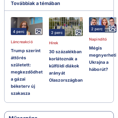
Továbbiak a témában
2 perc
4 perc
2 perc
Napindító
Láncreakció
Hírek
Mégis
Trump szerint
30 százalékban
megnyerheti
áttörés
korlátoznák a
Ukrajna a
született:
külföldi diákok
háborút?
megkezdődhet
arányát
a gázai
Olaszországban
béketerv új
szakasza