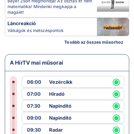
Bayer Zsolt megmondja! Az osztás itt nem
matematika! Mindenki megkapja a
magáét!
Láncreakció
Válságok és metszéspontok
Tovább az összes műsorhoz
A HírTV mai műsorai
06:00
Vezércikk
07:00
Híradó
07:30
Napindító
09:00
Napindító
09:30
Radar