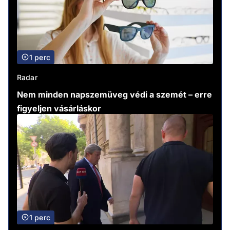
1 perc
Radar
Nem minden napszemüveg védi a szemét – erre
figyeljen vásárláskor
1 perc