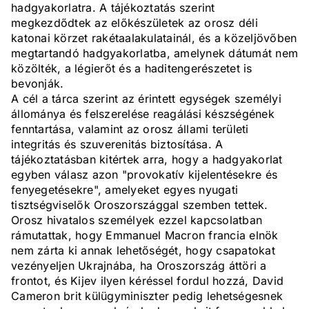
hadgyakorlatra. A tájékoztatás szerint
megkezdődtek az előkészületek az orosz déli
katonai körzet rakétaalakulatainál, és a közeljövőben
megtartandó hadgyakorlatba, amelynek dátumát nem
közölték, a légierőt és a haditengerészetet is
bevonják.
A cél a tárca szerint az érintett egységek személyi
állománya és felszerelése reagálási készségének
fenntartása, valamint az orosz állami területi
integritás és szuverenitás biztosítása. A
tájékoztatásban kitértek arra, hogy a hadgyakorlat
egyben válasz azon "provokatív kijelentésekre és
fenyegetésekre", amelyeket egyes nyugati
tisztségviselők Oroszországgal szemben tettek.
Orosz hivatalos személyek ezzel kapcsolatban
rámutattak, hogy Emmanuel Macron francia elnök
nem zárta ki annak lehetőségét, hogy csapatokat
vezényeljen Ukrajnába, ha Oroszország áttöri a
frontot, és Kijev ilyen kéréssel fordul hozzá, David
Cameron brit külügyminiszter pedig lehetségesnek