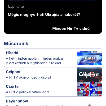
Napindító
Mégis megnyerheti Ukrajna a háborút?
Minden
Hír Tv videó
Műsoraink
Híradó
A hét minden napján, minden órában
jelentkezünk a legfrissebb hírekkel.
Célpont
A HírTV oknyomozó műsora!
Csörte
A HírTV politikai vitaműsora.
Bayer show