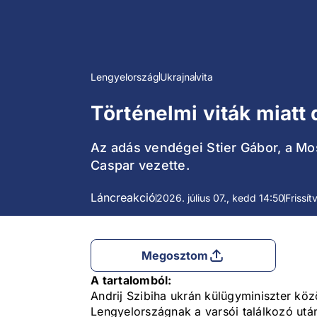
Lengyelország
Ukrajna
vita
Történelmi viták miatt 
Az adás vendégei Stier Gábor, a Mo
Caspar vezette.
Láncreakció
2026. július 07., kedd 14:50
Frissít
Megosztom
A tartalomból:
Andrij Szibiha ukrán külügyminiszter köz
Lengyelországnak a varsói találkozó után