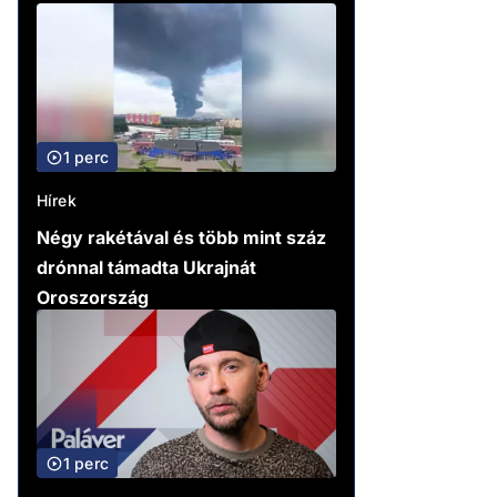
1 perc
Hírek
Négy rakétával és több mint száz
drónnal támadta Ukrajnát
Oroszország
1 perc