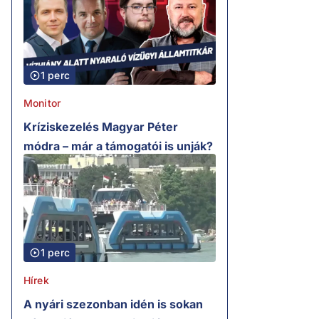
1 perc
Monitor
Kríziskezelés Magyar Péter
módra – már a támogatói is unják?
1 perc
Hírek
A nyári szezonban idén is sokan