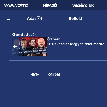
Adás
Belföld
Kiemelt videók
1 perc
Kríziskezelés Magyar Péter módra –
HírTv
Külföld