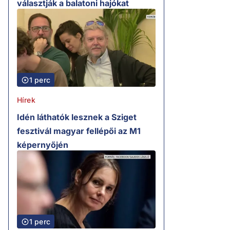
választják a balatoni hajókat
1 perc
Hírek
Idén láthatók lesznek a Sziget
fesztivál magyar fellépői az M1
képernyőjén
1 perc