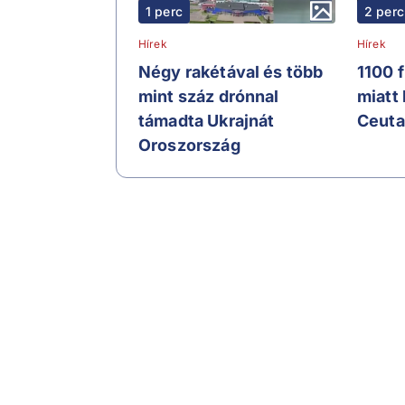
1 perc
2 perc
Hírek
Hírek
Négy rakétával és több
1100 
mint száz drónnal
miatt
támadta Ukrajnát
Ceuta
Oroszország