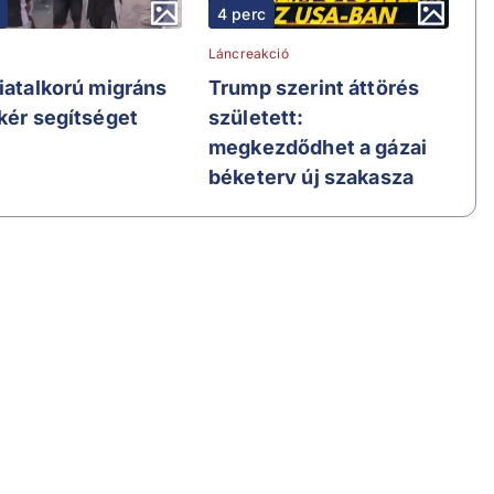
4 perc
Láncreakció
fiatalkorú migráns
Trump szerint áttörés
 kér segítséget
született:
megkezdődhet a gázai
béketerv új szakasza