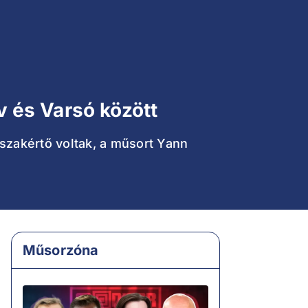
ev és Varsó között
szakértő voltak, a műsort Yann
Műsorzóna