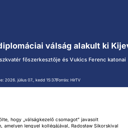
diplomáciai válság alakult ki Kij
szkvatér főszerkesztője és Vukics Ferenc katonai 
ve: 2026. július 07., kedd 15:37
Forrás: HírTV
ölte, hogy „válságkezelő csomagot” javasolt
, amelyen lengyel kollégájával, Radosław Sikorskival