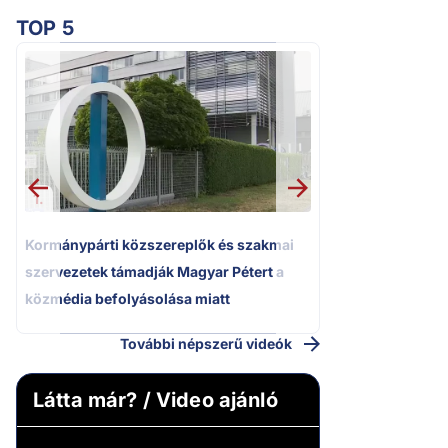
TOP 5
2.
Kétségbeesett ca
Polgár Judit és 
volt főbíró a me
1.
Kormánypárti közszereplők és szakmai
szervezetek támadják Magyar Pétert a
közmédia befolyásolása miatt
További népszerű videók
Látta már? / Video ajánló