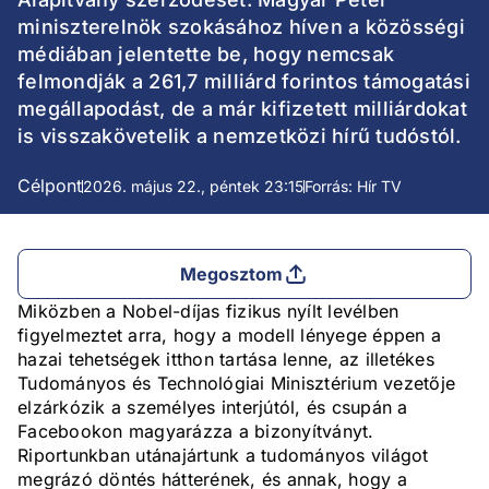
miniszterelnök szokásához híven a közösségi
médiában jelentette be, hogy nemcsak
felmondják a 261,7 milliárd forintos támogatási
megállapodást, de a már kifizetett milliárdokat
is visszakövetelik a nemzetközi hírű tudóstól.
Célpont
2026. május 22., péntek 23:15
Forrás: Hír TV
Megosztom
Miközben a Nobel-díjas fizikus nyílt levélben
figyelmeztet arra, hogy a modell lényege éppen a
hazai tehetségek itthon tartása lenne, az illetékes
Tudományos és Technológiai Minisztérium vezetője
elzárkózik a személyes interjútól, és csupán a
Facebookon magyarázza a bizonyítványt.
Riportunkban utánajártunk a tudományos világot
megrázó döntés hátterének, és annak, hogy a