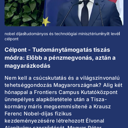
nobel díjas
tudományos és technológiai minisztérium
nyílt levél
célpont
Célpont - Tudománytámogatás tiszás
módra: Előbb a pénzmegvonás, aztán a
magyarázkodás
Nem kell a csúcskutatás és a világszínvonalú
tehetséggondozás Magyarországnak? Alig két
hónappal a Frontiers Campus Kutatóközpont
ünnepélyes alapkőletétele után a Tisza-
kormány máris megsemmisítené a Krausz
Ferenc Nobel-díjas fizikus
kezdeményezésére létrehozott Élvonal
Alapítvány szerződését. Magyar Péter