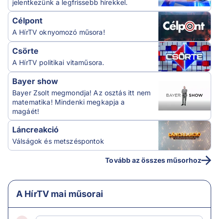
jelentkezünk a legfrissebb hírekkel.
Célpont
A HírTV oknyomozó műsora!
Csörte
A HírTV politikai vitaműsora.
Bayer show
Bayer Zsolt megmondja! Az osztás itt nem
matematika! Mindenki megkapja a
magáét!
Láncreakció
Válságok és metszéspontok
Tovább az összes műsorhoz
A HírTV mai műsorai