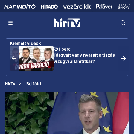
Kiemelt videók
1 perc
Tárgyalt vagy nyaralt a tiszás
vízügyi államtitkár?
HírTv
Belföld