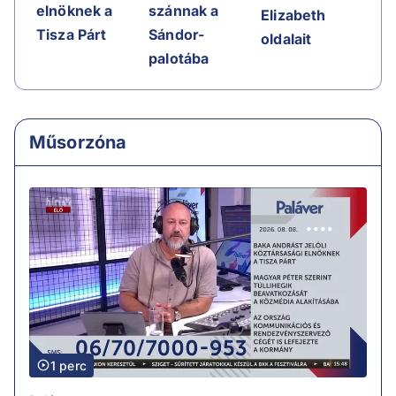
elnöknek a
szánnak a
Elizabeth
Tisza Párt
Sándor-
oldalait
palotába
Műsorzóna
1 perc