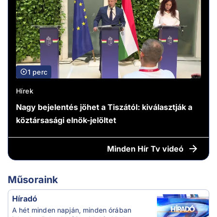
1 perc
Hírek
Nagy bejelentés jöhet a Tiszától: kiválasztják a
köztársasági elnök-jelöltet
Minden
Hír Tv videó
Műsoraink
Híradó
A hét minden napján, minden órában