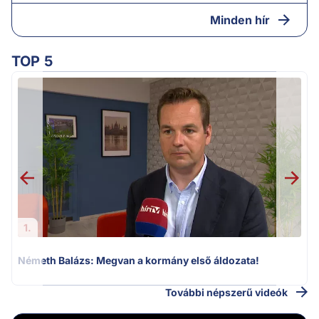
Minden hír
TOP 5
v
1.
Németh Balázs: Megvan a kormány első áldozata!
További népszerű videók