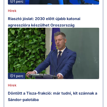
1 perc
Hírek
Riasztó jóslat: 2030 előtt újabb katonai
agresszióra készülhet Oroszország
1 perc
Hírek
Döntött a Tisza-frakció: már tudni, kit szánnak a
Sándor-palotába