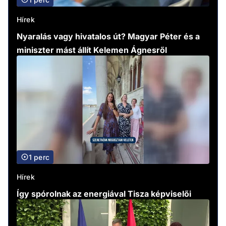
Hírek
Nyaralás vagy hivatalos út? Magyar Péter és a
miniszter mást állít Kelemen Ágnesről
1 perc
Hírek
Így spórolnak az energiával Tisza képviselői