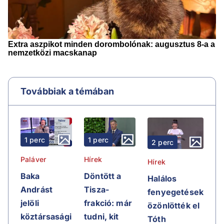
Továbbiak a témában
1 perc
1 perc
2 perc
Paláver
Hírek
Hírek
Baka
Döntött a
Halálos
Andrást
Tisza-
fenyegetések
jelöli
frakció: már
özönlötték el
köztársasági
tudni, kit
Tóth