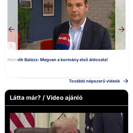
1.
Németh Balázs: Megvan a kormány első áldozata!
v
További népszerű videók
Látta már? / Video ajánló