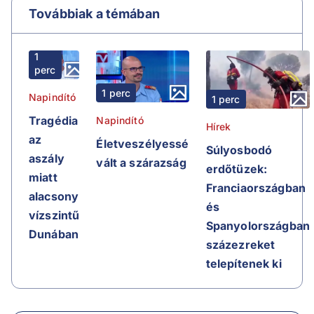
Továbbiak a témában
1
perc
1 perc
Napindító
1 perc
Tragédia
Napindító
Hírek
az
Életveszélyessé
Súlyosbodó
aszály
vált a szárazság
erdőtüzek:
miatt
Franciaországban
alacsony
és
vízszintű
Spanyolországban
Dunában
százezreket
telepítenek ki