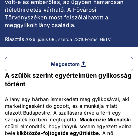
volt-e az emberölés, az ügyben hamarosan
ítélethirdetés várható. A Fővárosi
Törvényszéken most felszólalhatott a
meggyilkolt lány családja.
Riasztás
2026. július 08., szerda 23:10
Forrás: HírTV
Megosztom
A szülők szerint egyértelműen gyilkosság
történt
A lány egy bárban ismerkedett meg gyilkosával, aki
marketingesként dolgozott, és a munkája miatt
utazott Budapestre. A szállására érve a férfi egy
szexjáték közben megfojtotta.
Mackenzie Michalski
szülei elmondták, hogy lányuk sosem egyezett volna
bele
kikötözős-fojtogatós együttlétbe.
A nő