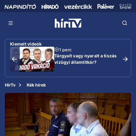
Kiemelt videók
1 perc
Tárgyalt vagy nyaralt a tiszás
vízügyi államtitkár?
HírTv
Kék hírek