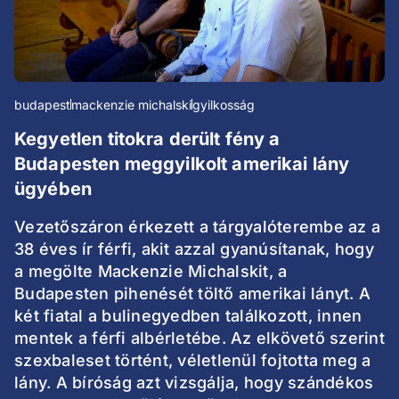
budapest
mackenzie michalski
gyilkosság
Kegyetlen titokra derült fény a
Budapesten meggyilkolt amerikai lány
ügyében
Vezetőszáron érkezett a tárgyalóterembe az a
38 éves ír férfi, akit azzal gyanúsítanak, hogy
a megölte Mackenzie Michalskit, a
Budapesten pihenését töltő amerikai lányt. A
két fiatal a bulinegyedben találkozott, innen
mentek a férfi albérletébe. Az elkövető szerint
szexbaleset történt, véletlenül fojtotta meg a
lány. A bíróság azt vizsgálja, hogy szándékos