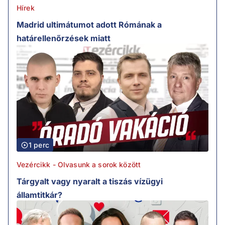
Hírek
Madrid ultimátumot adott Rómának a
határellenőrzések miatt
1 perc
Vezércikk - Olvasunk a sorok között
Tárgyalt vagy nyaralt a tiszás vízügyi
államtitkár?