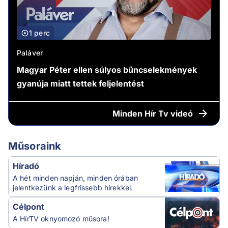
1 perc
Paláver
Magyar Péter ellen súlyos bűncselekmények
gyanúja miatt tettek feljelentést
Minden
Hír Tv videó
Műsoraink
Híradó
A hét minden napján, minden órában
jelentkezünk a legfrissebb hírekkel.
Célpont
A HírTV oknyomozó műsora!