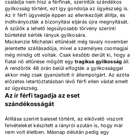
családja nem hisz a férfinak, szerintük szándékos
gyilkosság történt, ezt így gondolja az ügyészség is.
Az ír férfi ügyvédje éppen az ellenkezőjét állítja, és
indítványozták a bizonyítási eljárás újra megnyitását.
A szülők a lehető legsúlyosabb törvény szerinti
büntetést kérték lányuk gyilkosára.
Mackenzie Michalski eltűnését még tavaly november
jelentette szállásadója, mivel a személyes csomagjai
még mindig ott voltak. Csak később derült ki, hogy a
fiatal nő eltűnése mögött egy
tragikus gyilkosság
áll.
A rendőrök 48 órán belül elfogták a gyilkossággal
akkor még csak gyanúsított ír állampolgárt. Az azóta
előzetes letartóztatásban lévő férfi ellen vádat emelt
az ügyészség.
Az ír férfi tagadja az eset
szándékosságát
Állítása szerint baleset történt, az elkövető viszont
felvételeket készített a lányról azután is, hogy már
nem volt életben. Másnap délután pedig egy