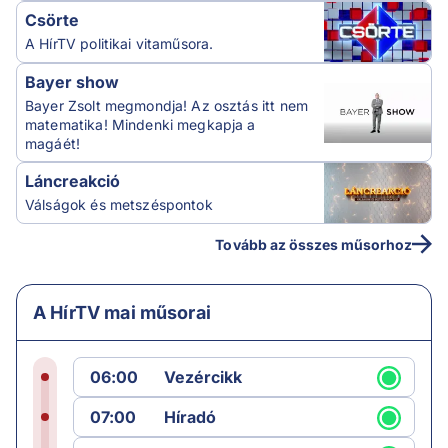
Csörte
A HírTV politikai vitaműsora.
Bayer show
Bayer Zsolt megmondja! Az osztás itt nem
matematika! Mindenki megkapja a
magáét!
Láncreakció
Válságok és metszéspontok
Tovább az összes műsorhoz
A HírTV mai műsorai
06:00
Vezércikk
07:00
Híradó