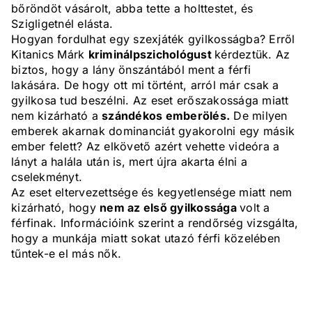
bőröndöt vásárolt, abba tette a holttestet, és
Szigligetnél elásta.
Hogyan fordulhat egy szexjáték gyilkosságba? Erről
Kitanics Márk
kriminálpszichológust
kérdeztük. Az
biztos, hogy a lány önszántából ment a férfi
lakására. De hogy ott mi történt, arról már csak a
gyilkosa tud beszélni. Az eset erőszakossága miatt
nem kizárható a
szándékos emberölés.
De milyen
emberek akarnak dominanciát gyakorolni egy másik
ember felett? Az elkövető azért vehette videóra a
lányt a halála után is, mert újra akarta élni a
cselekményt.
Az eset eltervezettsége és kegyetlensége miatt nem
kizárható, hogy
nem az első gyilkossága
volt a
férfinak. Információink szerint a rendőrség vizsgálta,
hogy a munkája miatt sokat utazó férfi közelében
tűntek-e el más nők.