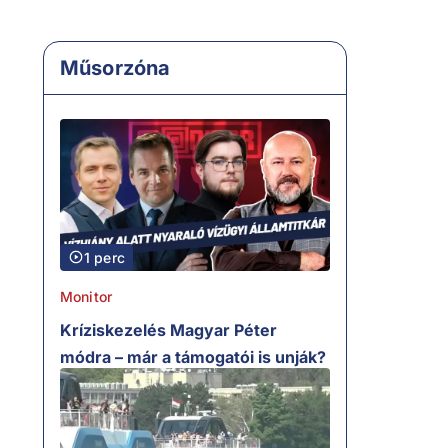
Műsorzóna
1 perc
Monitor
Kríziskezelés Magyar Péter
módra – már a támogatói is unják?