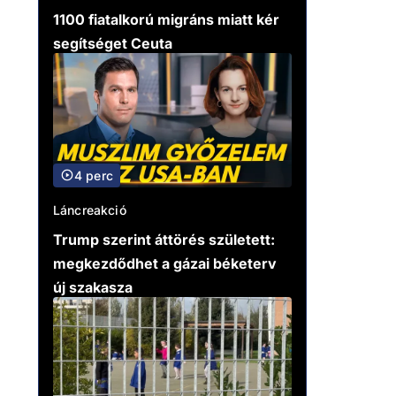
1100 fiatalkorú migráns miatt kér
segítséget Ceuta
4 perc
Láncreakció
Trump szerint áttörés született:
megkezdődhet a gázai béketerv
új szakasza