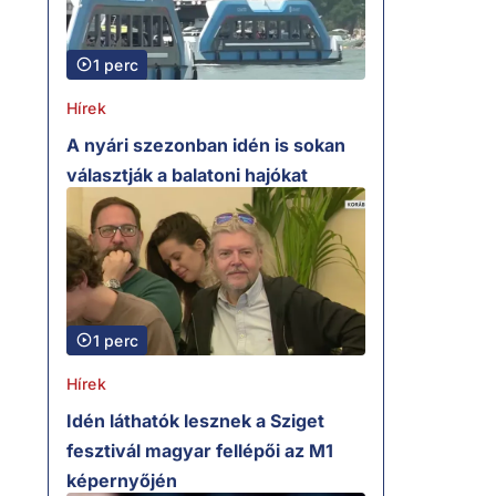
1 perc
Hírek
A nyári szezonban idén is sokan
választják a balatoni hajókat
1 perc
Hírek
Idén láthatók lesznek a Sziget
fesztivál magyar fellépői az M1
képernyőjén