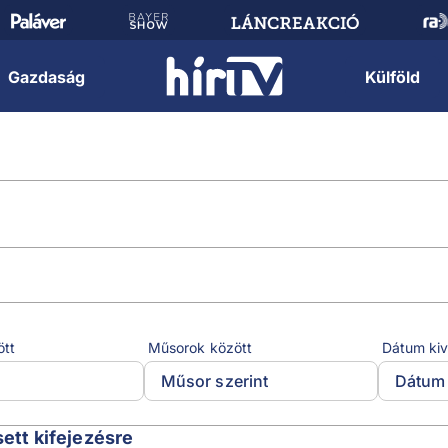
Gazdaság
Külföld
ött
Műsorok között
Dátum kiv
Műsor szerint
Dátum 
t
sett kifejezésre