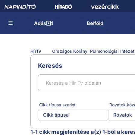
Adás
Belföld
HírTv
Országos Korányi Pulmonológiai Intézet
Keresés
Cikk típusa szerint
Rovatok köz
Cikk típusa
Rovatok
Országos Korányi Pulmonológiai Intéze
1-1 cikk megjelenítése a(z) 1-ből a kere