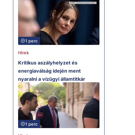
1 perc
Hírek
Kritikus aszályhelyzet és
energiaválság idején ment
nyaralni a vízügyi államtitkár
1 perc