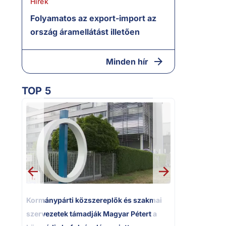
Hírek
Folyamatos az export-import az
ország áramellátást illetően
Minden hír
TOP 5
2.
Kétségbeeset
Polgár Judit
volt főbíró a
1.
Kormánypárti közszereplők és szakmai
szervezetek támadják Magyar Pétert a