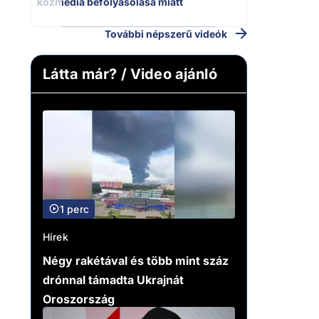
közmédia befolyásolása miatt
További népszerű videók
Látta már? / Video ajánló
1 perc
Hírek
Négy rakétával és több mint száz
drónnal támadta Ukrajnát
Oroszország