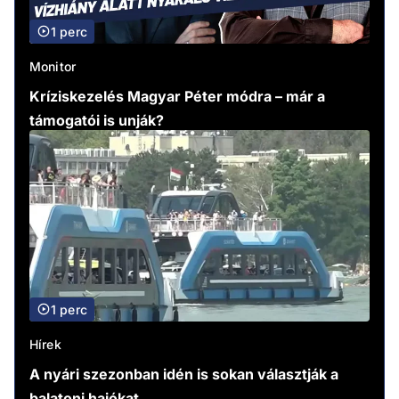
1 perc
Monitor
Kríziskezelés Magyar Péter módra – már a
támogatói is unják?
1 perc
Hírek
A nyári szezonban idén is sokan választják a
balatoni hajókat