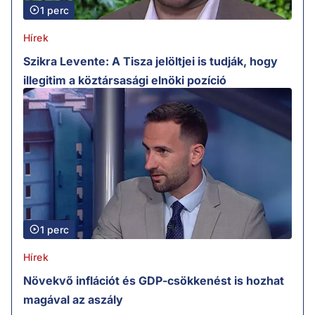
1 perc
Hírek
Szikra Levente: A Tisza jelöltjei is tudják, hogy
illegitim a köztársasági elnöki pozíció
1 perc
Hírek
Növekvő inflációt és GDP-csökkenést is hozhat
magával az aszály