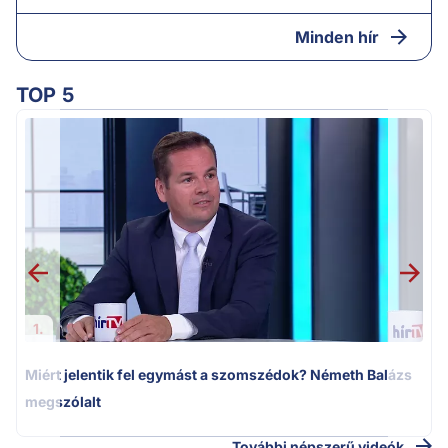
Minden hír
TOP 5
M
k
1.
Miért jelentik fel egymást a szomszédok? Németh Balázs
megszólalt
További népszerű videók