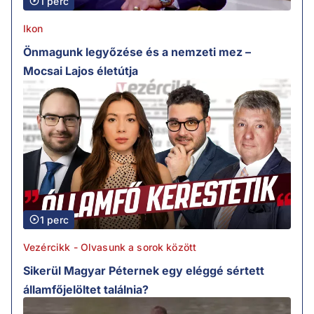
1 perc
Ikon
Önmagunk legyőzése és a nemzeti mez –
Mocsai Lajos életútja
1 perc
Vezércikk - Olvasunk a sorok között
Sikerül Magyar Péternek egy eléggé sértett
államfőjelöltet találnia?