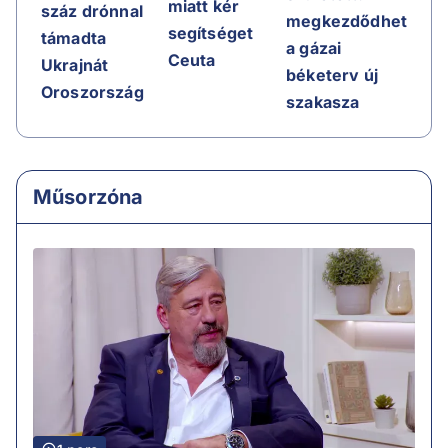
miatt kér
száz drónnal
megkezdődhet
segítséget
támadta
a gázai
Ceuta
Ukrajnát
béketerv új
Oroszország
szakasza
Műsorzóna