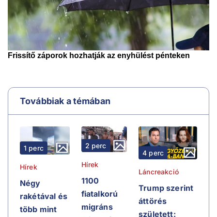
Továbbiak a témában
2 perc
1 perc
4 perc
Hírek
Hírek
Láncreakció
1100
Négy
Trump szerint
fiatalkorú
rakétával és
áttörés
migráns
több mint
született: