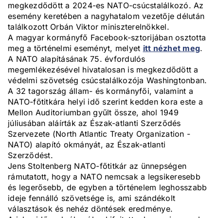
megkezdődött a 2024-es NATO-csúcstalálkozó. Az
esemény keretében a nagyhatalom vezetője délután
találkozott Orbán Viktor miniszterelnökkel.
A magyar kormányfő Facebook-sztorijában osztotta
meg a történelmi eseményt, melyet
itt nézhet meg
.
A NATO alapításának 75. évfordulós
megemlékezésével hivatalosan is megkezdődött a
védelmi szövetség csúcstalálkozója Washingtonban.
A 32 tagország állam- és kormányfői, valamint a
NATO-főtitkára helyi idő szerint kedden kora este a
Mellon Auditoriumban gyűlt össze, ahol 1949
júliusában aláírták az Észak-atlanti Szerződés
Szervezete (North Atlantic Treaty Organization -
NATO) alapító okmányát, az Észak-atlanti
Szerződést.
Jens Stoltenberg NATO-főtitkár az ünnepségen
rámutatott, hogy a NATO nemcsak a legsikeresebb
és legerősebb, de egyben a történelem leghosszabb
ideje fennálló szövetsége is, ami szándékolt
választások és nehéz döntések eredménye.