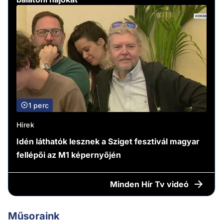
1 perc
Hírek
Idén láthatók lesznek a Sziget fesztivál magyar
fellépői az M1 képernyőjén
Minden
Hír Tv videó
Műsoraink