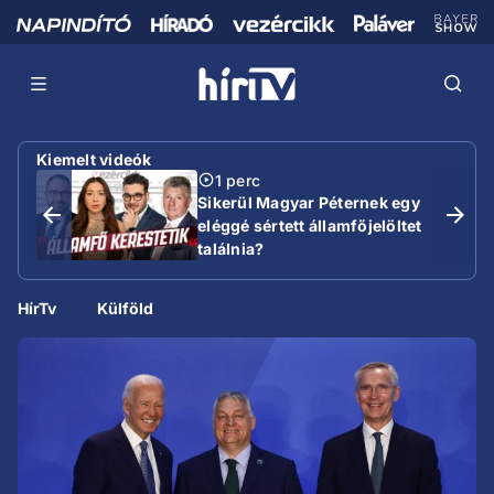
Kiemelt videók
1 perc
Sikerül Magyar Péternek egy
eléggé sértett államfőjelöltet
találnia?
HírTv
Külföld