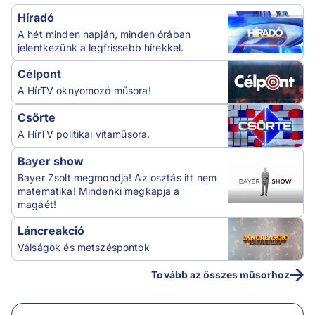
Híradó
A hét minden napján, minden órában
jelentkezünk a legfrissebb hírekkel.
Célpont
A HírTV oknyomozó műsora!
Csörte
A HírTV politikai vitaműsora.
Bayer show
Bayer Zsolt megmondja! Az osztás itt nem
matematika! Mindenki megkapja a
magáét!
Láncreakció
Válságok és metszéspontok
Tovább az összes műsorhoz