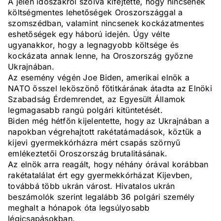
A jelen időszakról szólva kifejtette, hogy nincsenek
költségmentes lehetőségek Oroszországgal a
szomszédban, valamint nincsenek kockázatmentes
eshetőségek egy háború idején. Úgy vélte
ugyanakkor, hogy a legnagyobb költsége és
kockázata annak lenne, ha Oroszország győzne
Ukrajnában.
Az esemény végén Joe Biden, amerikai elnök a
NATO ősszel leköszönő főtitkárának átadta az Elnöki
Szabadság Érdemrendet, az Egyesült Államok
legmagasabb rangú polgári kitüntetését.
Biden még hétfőn kijelentette, hogy az Ukrajnában a
napokban végrehajtott rakétatámadások, köztük a
kijevi gyermekkórházra mért csapás szörnyű
emlékeztetői Oroszország brutalitásának.
Az elnök arra reagált, hogy néhány órával korábban
rakétatalálat ért egy gyermekkórházat Kijevben,
továbbá több ukrán várost. Hivatalos ukrán
beszámolók szerint legalább 36 polgári személy
meghalt a hónapok óta legsúlyosabb
légicsapásokban.