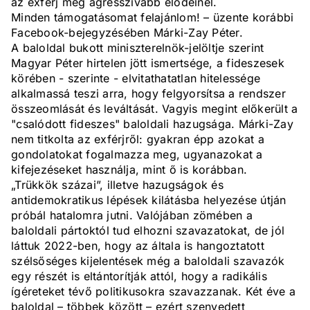
az exférj még agresszívabb elődeinél.
Minden támogatásomat felajánlom! – üzente korábbi
Facebook-bejegyzésében Márki-Zay Péter.
A baloldal bukott miniszterelnök-jelöltje szerint
Magyar Péter hirtelen jött ismertsége, a fideszesek
körében - szerinte - elvitathatatlan hitelessége
alkalmassá teszi arra, hogy felgyorsítsa a rendszer
összeomlását és leváltását. Vagyis megint előkerült a
"csalódott fideszes" baloldali hazugsága. Márki-Zay
nem titkolta az exférjről: gyakran épp azokat a
gondolatokat fogalmazza meg, ugyanazokat a
kifejezéseket használja, mint ő is korábban.
„Trükkök százai”, illetve hazugságok és
antidemokratikus lépések kilátásba helyezése útján
próbál hatalomra jutni. Valójában zömében a
baloldali pártoktól tud elhozni szavazatokat, de jól
láttuk 2022-ben, hogy az általa is hangoztatott
szélsőséges kijelentések még a baloldali szavazók
egy részét is eltántorítják attól, hogy a radikális
ígéreteket tévő politikusokra szavazzanak. Két éve a
baloldal – többek között – ezért szenvedett