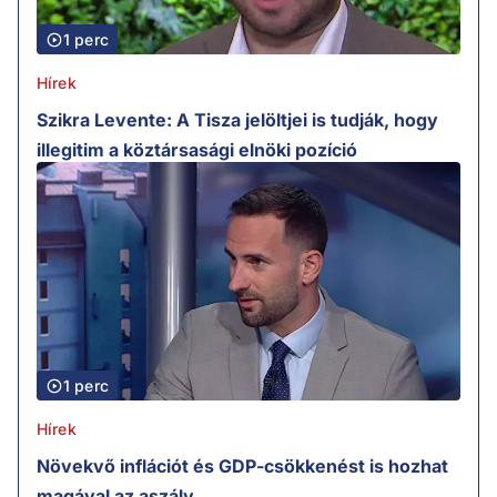
1 perc
Hírek
Szikra Levente: A Tisza jelöltjei is tudják, hogy
illegitim a köztársasági elnöki pozíció
1 perc
Hírek
Növekvő inflációt és GDP-csökkenést is hozhat
magával az aszály