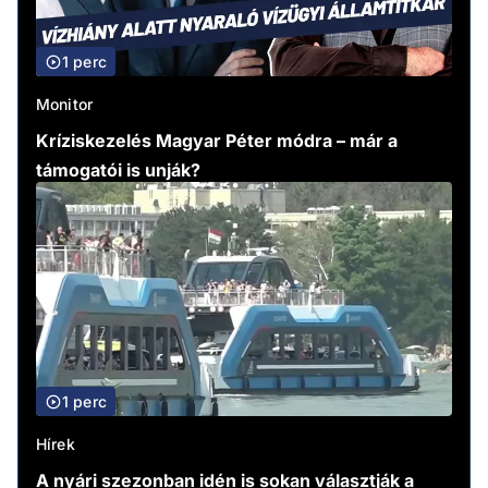
1 perc
Monitor
Kríziskezelés Magyar Péter módra – már a
támogatói is unják?
1 perc
Hírek
A nyári szezonban idén is sokan választják a