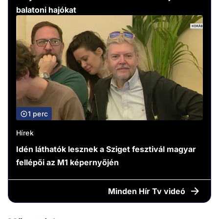
balatoni hajókat
1 perc
Hírek
Idén láthatók lesznek a Sziget fesztivál magyar
fellépői az M1 képernyőjén
Minden
Hír Tv videó