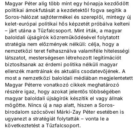
Magyar Péter alig több mint egy hónapja kezdődött
politikai ámokfutását a kezdetektől fogva segítik a
Soros-hálózat sajtótermékei és szereplői, mintegy új
kelet-európai politikai hős képzetét próbálva kelteni
– járt utána a Tűzfalcsoport. Mint írták, a magyar
baloldali újságírók közreműködésével folytatott
stratégia nem előzmények nélküli: célja, hogy a
nemzetközi teret felhasználva valamiféle hitelességi
látszatot, mesterségesen létrehozott legitimációt
biztosítsanak az érdemi politika nélküli magyar
ellenzék mantráinak és aktuális csodatevőjének. A
most a nemzetközi baloldali médiában megjelentetett
Magyar Péterre vonatkozó cikkek meghatározó
részére igaz, hogy azokat jelentős többségében
magyar baloldali újságírók készítik el vagy állnak
mögötte. Nincs új a nap alatt, hiszen a Soros-
birodalom szócsövei Márki-Zay Péter esetében is
ugyanezt a stratégiát folytatták – vonta le a
következtetést a Tűzfalcsoport.