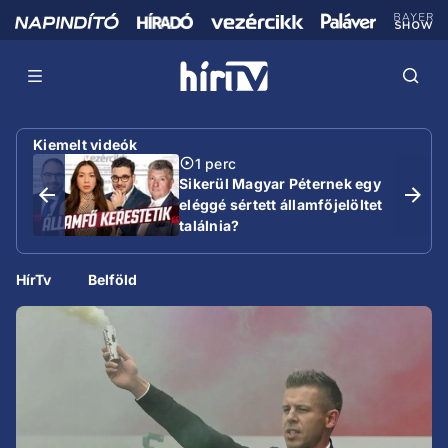
Kiemelt videók
1 perc
Sikerül Magyar Péternek egy
eléggé sértett államfőjelöltet
találnia?
HírTv
Belföld