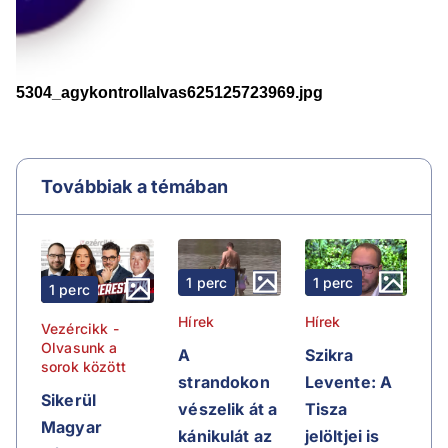
Továbbiak a témában
1 perc
1 perc
1 perc
Hírek
Hírek
Vezércikk -
Olvasunk a
A
Szikra
sorok között
strandokon
Levente: A
Sikerül
vészelik át a
Tisza
Magyar
kánikulát az
jelöltjei is