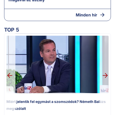
Minden hír
TOP 5
M
k
1.
Miért jelentik fel egymást a szomszédok? Németh Balázs
megszólalt