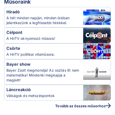
Műsoraink
Híradó
A hét minden napján, minden órában
jelentkezünk a legfrissebb hírekkel.
Célpont
A HírTV oknyomozó műsora!
Csörte
A HírTV politikai vitaműsora.
Bayer show
Bayer Zsolt megmondja! Az osztás itt nem
matematika! Mindenki megkapja a
magáét!
Láncreakció
Válságok és metszéspontok
Tovább az összes műsorhoz