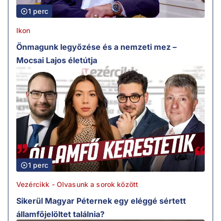
1 perc
Ikon
Önmagunk legyőzése és a nemzeti mez –
Mocsai Lajos életútja
1 perc
Vezércikk - Olvasunk a sorok között
Sikerül Magyar Péternek egy eléggé sértett
államfőjelöltet találnia?