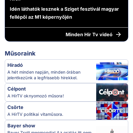
Idén láthatók lesznek a Sziget fesztivál magyar
fellépői az M1 képernyőjén
Minden
Hír Tv videó
Műsoraink
Híradó
A hét minden napján, minden órában
jelentkezünk a legfrissebb hírekkel.
Célpont
A HírTV oknyomozó műsora!
Csörte
A HírTV politikai vitaműsora.
Bayer show
Bayer Zsolt megmondja! Az osztás itt nem