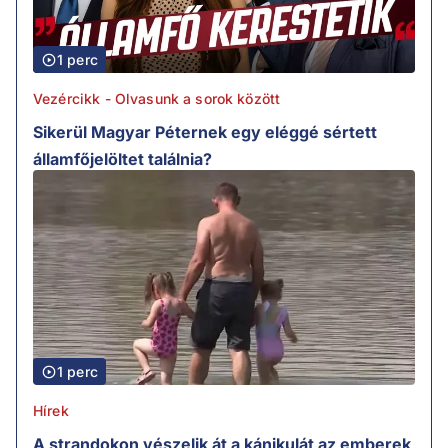
1 perc
Vezércikk - Olvasunk a sorok között
Sikerül Magyar Péternek egy eléggé sértett
államfőjelöltet találnia?
1 perc
Hírek
A strandokon vészelik át a kánikulát az emberek