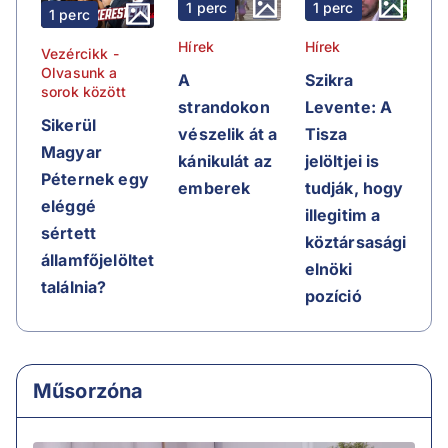
1 perc
1 perc
1 perc
Hírek
Hírek
Vezércikk -
Olvasunk a
A
Szikra
sorok között
strandokon
Levente: A
Sikerül
vészelik át a
Tisza
Magyar
kánikulát az
jelöltjei is
Péternek egy
emberek
tudják, hogy
eléggé
illegitim a
sértett
köztársasági
államfőjelöltet
elnöki
találnia?
pozíció
Műsorzóna