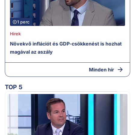
1 perc
Hírek
Növekvő inflációt és GDP-csökkenést is hozhat
magával az aszály
Minden hír
TOP 5
M
k