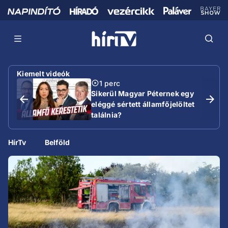
Kiemelt videók
1 perc
Sikerül Magyar Péternek egy
eléggé sértett államfőjelöltet
találnia?
HírTv
Belföld