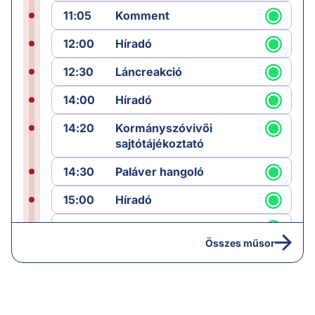
11:05
Komment
12:00
Híradó
12:30
Láncreakció
14:00
Híradó
14:20
Kormányszóvivői
sajtótájékoztató
14:30
Paláver hangoló
15:00
Híradó
15:30
Paláver
Összes műsor
17:00
Hírek
19:00
Hírek
19:05
Komment