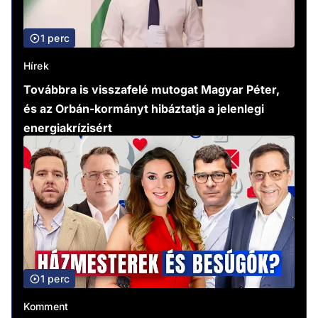
1 perc
Hírek
Továbbra is visszafelé mutogat Magyar Péter,
és az Orbán-kormányt hibáztatja a jelenlegi
energiakrízisért
1 perc
Komment