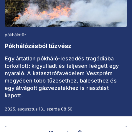
pókháló
tűz
Pókhálózásból tűzvész
Egy ártatlan pókháló-leszedés tragédiába
torkollott: kigyulladt és teljesen leégett egy
nyaraló. A katasztrófavédelem Veszprém
megyében több tűzesethez, balesethez és
egy átvágott gázvezetékhez is riasztást
kapott.
2025. augusztus 13., szerda 08:50