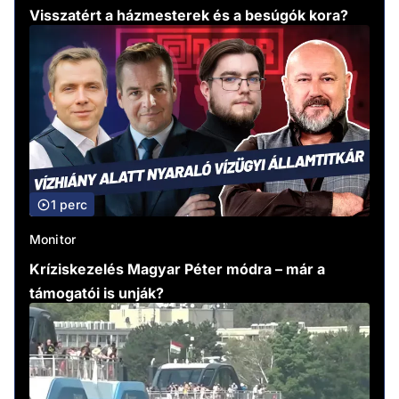
Visszatért a házmesterek és a besúgók kora?
1 perc
Monitor
Kríziskezelés Magyar Péter módra – már a
támogatói is unják?