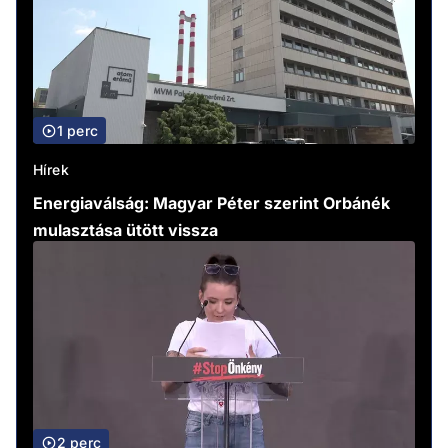
1 perc
Hírek
Energiaválság: Magyar Péter szerint Orbánék
mulasztása ütött vissza
2 perc