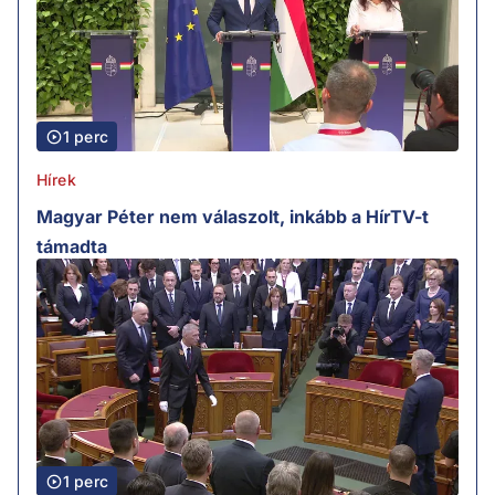
1 perc
Hírek
Magyar Péter nem válaszolt, inkább a HírTV-t
támadta
1 perc