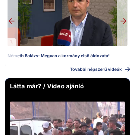
v
1.
Németh Balázs: Megvan a kormány első áldozata!
További népszerű videók
Látta már? / Video ajánló