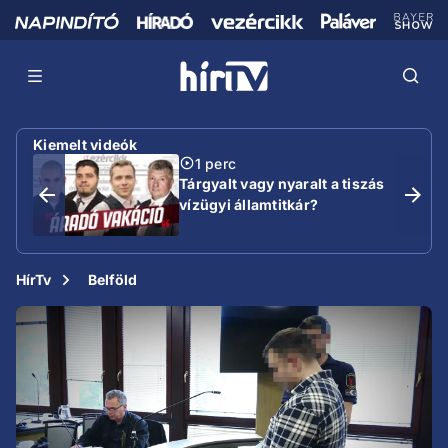
Kiemelt videók
1 perc
Tárgyalt vagy nyaralt a tiszás
vízügyi államtitkár?
HírTv
Belföld