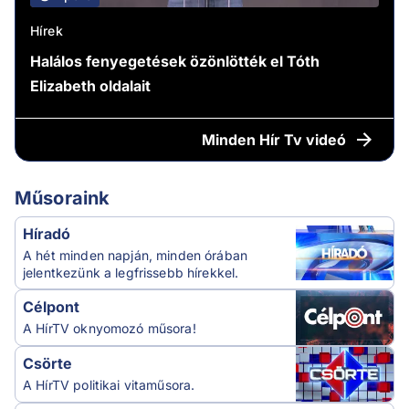
Hírek
Halálos fenyegetések özönlötték el Tóth
Elizabeth oldalait
Minden
Hír Tv videó
Műsoraink
Híradó
A hét minden napján, minden órában
jelentkezünk a legfrissebb hírekkel.
Célpont
A HírTV oknyomozó műsora!
Csörte
A HírTV politikai vitaműsora.