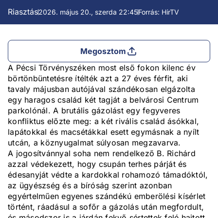
Riasztás
2026. május 20., szerda 22:45
Forrás: HírTV
Megosztom
A Pécsi Törvényszéken most első fokon kilenc év
börtönbüntetésre ítélték azt a 27 éves férfit, aki
tavaly májusban autójával szándékosan elgázolta
egy haragos család két tagját a belvárosi Centrum
parkolónál. A brutális gázolást egy fegyveres
konfliktus előzte meg: a két rivális család ásókkal,
lapátokkal és macsétákkal esett egymásnak a nyílt
utcán, a köznyugalmat súlyosan megzavarva.
A jogosítvánnyal soha nem rendelkező B. Richárd
azzal védekezett, hogy csupán terhes párját és
édesanyját védte a kardokkal rohamozó támadóktól,
az ügyészség és a bíróság szerint azonban
egyértelműen egyenes szándékú emberölési kísérlet
történt, ráadásul a sofőr a gázolás után megfordult,
és másodszor is a járdán fekvő sértettek felé hajtott.