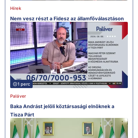
Hírek
Nem vesz részt a Fidesz az államfőválasztáson
1 perc
Paláver
Baka Andrást jelöli köztársasági elnöknek a
Tisza Párt