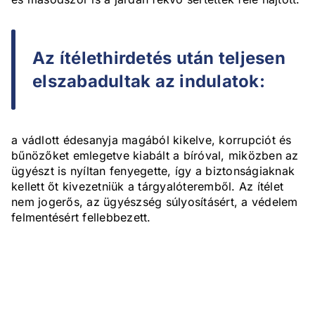
Az ítélethirdetés után teljesen
elszabadultak az indulatok:
a vádlott édesanyja magából kikelve, korrupciót és
bűnözőket emlegetve kiabált a bíróval, miközben az
ügyészt is nyíltan fenyegette, így a biztonságiaknak
kellett őt kivezetniük a tárgyalóteremből. Az ítélet
nem jogerős, az ügyészség súlyosításért, a védelem
felmentésért fellebbezett.