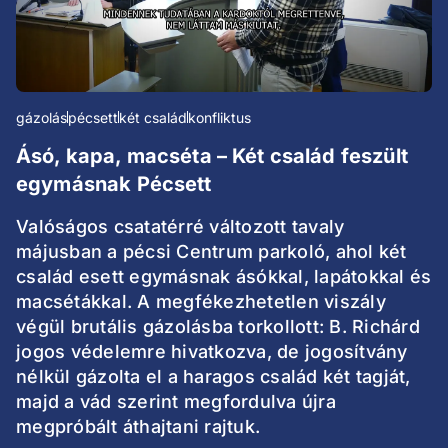
gázolás
pécsett
két család
konfliktus
Ásó, kapa, macséta – Két család feszült
egymásnak Pécsett
Valóságos csatatérré változott tavaly
májusban a pécsi Centrum parkoló, ahol két
család esett egymásnak ásókkal, lapátokkal és
macsétákkal. A megfékezhetetlen viszály
végül brutális gázolásba torkollott: B. Richárd
jogos védelemre hivatkozva, de jogosítvány
nélkül gázolta el a haragos család két tagját,
majd a vád szerint megfordulva újra
megpróbált áthajtani rajtuk.