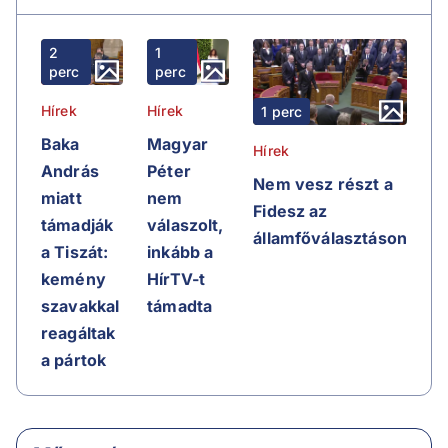
2
1
perc
perc
Hírek
Hírek
1 perc
Baka
Magyar
Hírek
András
Péter
Nem vesz részt a
miatt
nem
Fidesz az
támadják
válaszolt,
államfőválasztáson
a Tiszát:
inkább a
kemény
HírTV-t
szavakkal
támadta
reagáltak
a pártok